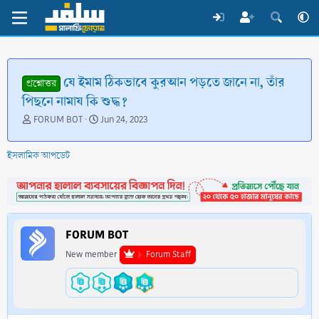
যে ইমাম ঠিকভাবে কুরআন পড়তে জানে না, তাঁর
প্রশ্নোত্তর
পিছনে নামায কি শুদ্ধ?
T
S
FORUM BOT
Jun 24, 2023
h
t
r
a
ইসলামিক আপডেট
e
r
a
t
d
d
s
a
t
t
a
e
FORUM BOT
r
t
New member
Forum Staff
e
r