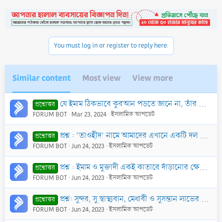
You must log in or register to reply here.
Similar content
Most view
View more
যে ইমাম ঠিকভাবে কুরআন পড়তে জানে না, তাঁর পিছনে নামায কি শুদ্ধ?
প্রশ্নোত্তর
FORUM BOT
Mar 23, 2024
ইসলামিক আপডেট
প্রশ্ন : ‘তাওহীদ’ নামে আমাদের এখানে একটি দল কুরআন পড়িয়ে, ইমামতি করে, সরকারী চাকুরী করে বেতন নেওয়া হারাম বলে। একথার কোন সত্যতা আছে কি?
প্রশ্নোত্তর
FORUM BOT
Jun 24, 2023
ইসলামিক আপডেট
প্রশ্ন : ইমাম ও মুক্তাদী একই কাতারে দাঁড়ানোর ক্ষেত্রে ইমামকে কি এক বা অর্ধ হাত এগিয়ে দাঁড়াতে হবে, না একই কাতারে পায়ে পা লাগিয়ে দাঁড়াবে?
প্রশ্নোত্তর
FORUM BOT
Jun 24, 2023
ইসলামিক আপডেট
প্রশ্ন: সুন্দর, সু স্বাস্থ্যবান, মেধাবী ও সুসন্তান লাভের উদ্দেশ্যে গর্ভাবস্থায় কুরআনের বিশেষ বিশেষ সূরা পড়ার আমল কি?
প্রশ্নোত্তর
FORUM BOT
Jun 24, 2023
ইসলামিক আপডেট