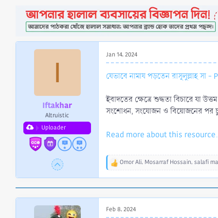
a
e
r
t
e
r
Jan 14, 2024
I
যেভাবে নামায পড়তেন রাসূলুল্লাহ সা - 
ইবাদতের ক্ষেত্রে শুদ্ধতা বিচারে যা উত
Iftakhar
সংশোধন, সংযোজন ও বিয়োজনের পর চুড়ান
Altruistic
Uploader
Read more about this resource.
Omor Ali
,
Mosarraf Hossain
,
salafi m
R
e
a
c
t
Feb 8, 2024
i