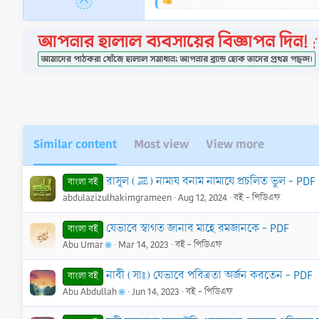
R
e
a
c
t
i
o
n
s
:
Similar content
Most view
View more
রাসূল (ﷺ) নামায বনাম নামাযে প্রচলিত ভুল - PDF
বাংলা বই
abdulazizulhakimgrameen
Aug 12, 2024
বই - পিডিএফ
যেভাবে স্বাগত জানাব মাহে রমজানকে - PDF
বাংলা বই
Abu Umar
Mar 14, 2023
বই - পিডিএফ
নাবী (সাঃ) যেভাবে পবিত্রতা অর্জন করতেন - PDF
বাংলা বই
Abu Abdullah
Jun 14, 2023
বই - পিডিএফ