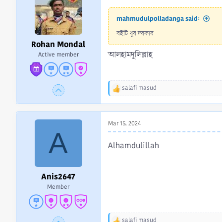
o
n
mahmudulpolladanga said:
s
:
বইটি খুব দরকার
Rohan Mondal
আলহামদুলিল্লাহ
Active member
salafi masud
R
e
a
c
Mar 15, 2024
t
A
i
Alhamdulillah
o
n
s
:
Anis2647
Member
salafi masud