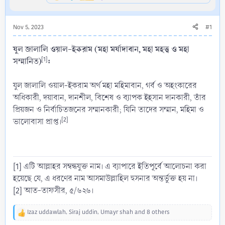
Nov 5, 2023
#1
যুল জালালি ওয়াল-ইকরাম (মহা মর্যাদাবান, মহা মহত্ত্ব ও মহা
সম্মানিত)
[1]
:
যুল জালালি ওয়াল-ইকরাম অর্থ মহা মহিমাবান, গর্ব ও অহংকারের
অধিকারী, দয়াবান, দানশীল, বিশেষ ও ব্যাপক ইহসান দানকারী, তাঁর
প্রিয়জন ও নির্বাচিতজনের সম্মানকারী; যিনি তাদের সম্মান, মহিমা ও
[2]
ভালোবাসা প্রাপ্ত।
[1] এটি আল্লাহর সম্বন্ধযুক্ত নাম। এ ব্যাপারে ইতিপূর্বে আলোচনা করা
হয়েছে যে, এ ধরণের নাম আসমাউল্লাহিল হুসনার অন্তর্ভুক্ত হয় না।
[2] আত-তাফসীর, ৫/৬২৬।
Izaz uddawlah
,
Siraj uddin
,
Umayr shah
and 8 others
R
e