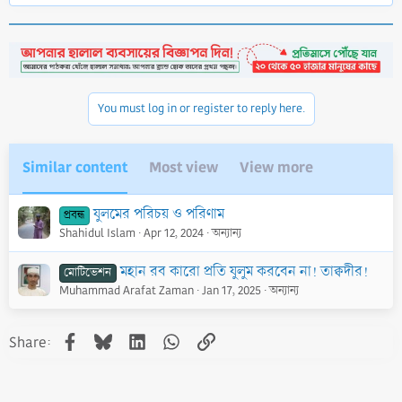
a
c
t
i
o
n
You must log in or register to reply here.
s
:
Similar content
Most view
View more
যুলমের পরিচয় ও পরিণাম
প্রবন্ধ
Shahidul Islam
Apr 12, 2024
অন্যান্য
মহান রব কারো প্রতি যুলুম করবেন না! তাক্বদীর!
মোটিভেশন
Muhammad Arafat Zaman
Jan 17, 2025
অন্যান্য
Facebook
Bluesky
LinkedIn
WhatsApp
Link
Share: