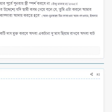
পূর্বে পুনরায় স্ত্রী স্পর্শ করবে না
।
(ইবনু মাজাহ হা/২০৬৫)
র উদ্দেশ্যে যদি স্বামী কসম খেয়ে বলে যে, তুমি এটা করলে আমার
মের কাফ্ফারা আদায় করতে হবে’
(আল-মুনতাক্বা মিন ফাতাওয়া আল-ফাওযান; ইসলাম
একটি দাস মুক্ত করবে অথবা একটানা দু’মাস ছিয়াম রাখবে অথবা ষাট
#2