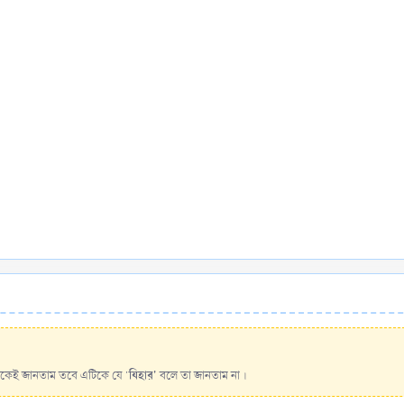
যিহার'
থেকেই জানতাম তবে এটিকে যে '
বলে তা জানতাম না ।