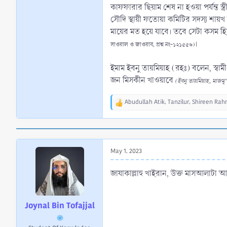
কাফফারার ছিয়াম শেষ না হওয়া পর্যন্ত স্ত্
সৌদি স্থায়ী ফতোয়া কমিটির সদস্য শায়খ 
মায়ের মত হয়ে যাবে। তবে সেটা কসম হিসা
।
সাওয়াল ও জাওয়াব, প্রশ্ন নং-১২১৫৫৬)
ইমাম ইবনু তায়মিয়াহ (রহঃ) বলেন, স্বা
জন মিসকীন খাওয়াবে
(ইবনু তায়মিয়াহ, মাজমূ‘
Abudullah Atik
,
Tanzilur
,
Shireen Ra
R
e
a
c
t
May 1, 2023
i
o
n
জাযাকাল্লাহু খাইরান, উক্ত মাসআলাটা
s
:
Joynal Bin Tofajjal