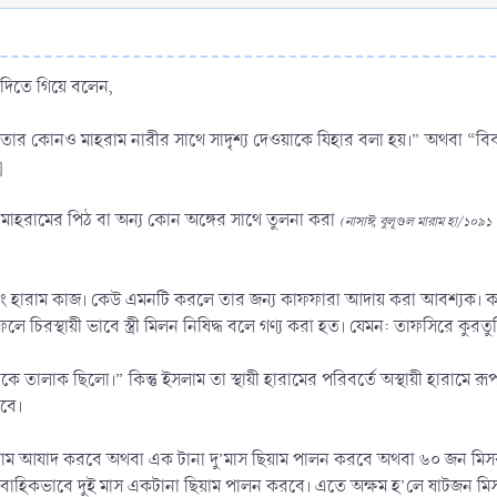
 দিতে গিয়ে বলেন,
ষেত্রে তার কোনও মাহরাম নারীর সাথে সাদৃশ্য দেওয়াকে যিহার বলা হয়।” অথবা “বিব
]
থায়ী মাহরামের পিঠ বা অন্য কোন অঙ্গের সাথে তুলনা করা
(নাসাঈ, বুলূগুল মারাম হা/১০৯১ ‘
হারাম কাজ। কেউ এমনটি করলে তার জন্য কাফফারা আদায় করা আবশ্যক। কাফফারা আ
 চিরস্থায়ী ভাবে স্ত্রী মিলন নিষিদ্ধ বলে গণ্য করা হত। যেমন: তাফসিরে কুরত
ত্রীকে তালাক ছিলো।” কিন্তু ইসলাম তা স্থায়ী হারামের পরিবর্তে অস্থায়ী হারামে র
াবে।
গোলাম আযাদ করবে অথবা এক টানা দু’মাস ছিয়াম পালন করবে অথবা ৬০ জন ম
ধারাবাহিকভাবে দুই মাস একটানা ছিয়াম পালন করবে। এতে অক্ষম হ’লে ষাটজন ম