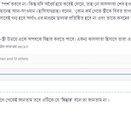
রী স্পর্শ করবে না। কিন্তু যদি অধৈর্য হয়ে করেই ফেলে, তাহ’লে কাফফারা শেষ হওয়ার 
ছালেহ আল-ফাওযান (হাফিযাহুল্লাহ) বলেন, ‘কোন কর্ম থেকে স্ত্রীকে বিরত রাখা
বেই গণ্য হবে অর্থাৎ এর মাধ্যমে ত্বালাক্ব প্রতিষ্ঠিত হবে না এবং তাকে কস
মী-স্ত্রী উভয়ে একে অপরকে যিহার করতে পারে। এজন্য কাফফারা হিসাবে তারা 
।
উল ফাতাওয়া ৩৪/৯)
hman
and 12 others
যিহার'
 আগে থেকেই জানতাম তবে এটিকে যে '
বলে তা জানতাম না ।