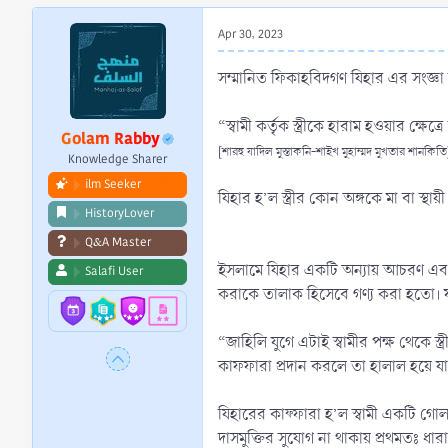
r
t
Apr 30, 2023
e
r
সম্মানিত ফিকাহবিদগণ যিহার এর সংজ্ঞা
“স্বামী কর্তৃক স্ত্রীকে হারাম হওয়ার ক্
Golam Rabby
[শারহু যাদিল মুস্তাকনি-শাইখ মুহাম্মদ মুখতার শানকিতি
Knowledge Sharer
ilm Seeker
যিহার হ’ল স্ত্রীর কোন অঙ্গকে মা বা স্
HistoryLover
Q&A Master
ইসলামে যিহার একটি অন্যায় আচরণ এবং 
Salafi User
করাকে তালাক হিসেবে গণ্য করা হতো। ফলে
“জাহিলি যুগে এটাই স্বামীর পক্ষ থেকে স্
কাফফারা প্রদান করলে তা হালাল হয়ে য
যিহারের কাফ্ফারা হ’ল স্বামী একটি 
দাসমুক্তির সুযোগ না থাকায় প্রথমতঃ 