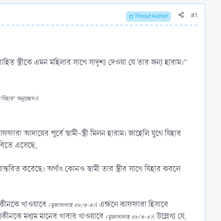
#1
Thread Author
াহিত স্ত্রীকে এমন মহিলার সাথে সাদৃশ্য দেওয়া যে তার জন্য হারাম।”
।
যিহার’ অনুচ্ছেদ)
দায়ের পূর্বে স্বামী-স্ত্রী মিলন হারাম। জাহেলি যুগে যিহার
ুবিতে এসেছে,
ূপান্তরিত করেছে। অর্থাৎ কোনও স্বামী তার স্ত্রীর সাথে যিহার করলে
িসকীনকে খাওয়াবে
। এক্ষণে কাফফারা হিসাবে
(মুজাদালাহ ৫৮/৩-৪)
িসকীনকে মধ্যম মানের খাবার খাওয়াবে
। উল্লেখ্য যে,
(মুজাদালাহ ৫৮/৩-৪)