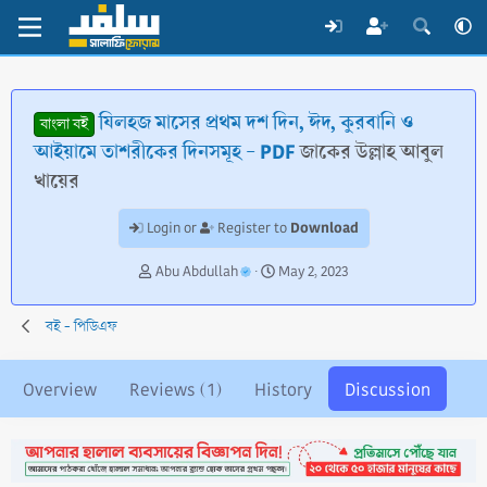
যিলহজ মাসের প্রথম দশ দিন, ঈদ, কুরবানি ও
বাংলা বই
আইয়ামে তাশরীকের দিনসমূহ - PDF
জাকের উল্লাহ আবুল
খায়ের
Download
Login or
Register to
T
S
Abu Abdullah
May 2, 2023
h
t
r
a
বই - পিডিএফ
e
r
a
t
d
d
Overview
Reviews (1)
History
Discussion
s
a
t
t
a
e
r
t