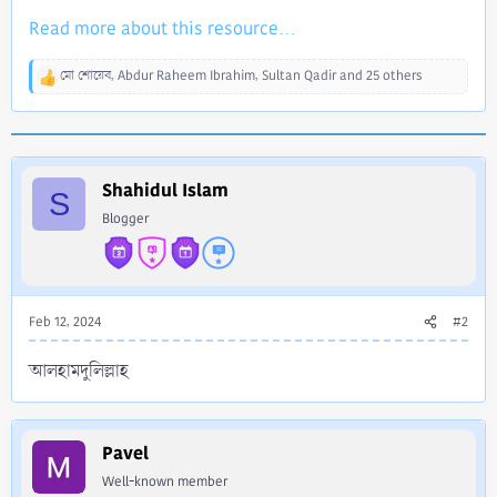
Read more about this resource...
মো শোয়েব
,
Abdur Raheem Ibrahim
,
Sultan Qadir
and 25 others
R
e
a
c
t
i
Shahidul Islam
S
o
Blogger
n
s
:
Feb 12, 2024
#2
আলহামদুলিল্লাহ
Pavel
Well-known member