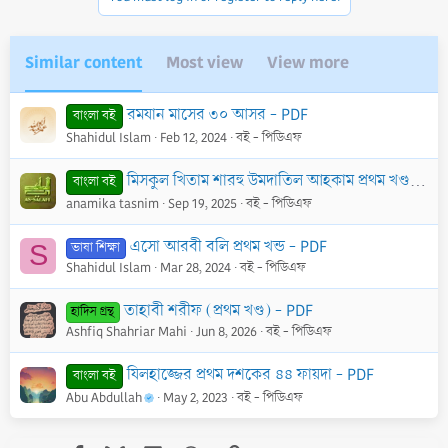
Similar content
Most view
View more
রমযান মাসের ৩০ আসর - PDF
বাংলা বই
Shahidul Islam
Feb 12, 2024
বই - পিডিএফ
মিসকুল খিতাম শারহু উমদাতিল আহকাম প্রথম খণ্ড - PDF
বাংলা বই
anamika tasnim
Sep 19, 2025
বই - পিডিএফ
এসো আরবী বলি প্রথম খন্ড - PDF
ভাষা শিক্ষা
S
Shahidul Islam
Mar 28, 2024
বই - পিডিএফ
তাহাবী শরীফ (প্রথম খণ্ড) - PDF
হাদিস গ্রন্থ
Ashfiq Shahriar Mahi
Jun 8, 2026
বই - পিডিএফ
যিলহাজ্জের প্রথম দশকের ৪৪ ফায়দা - PDF
বাংলা বই
Abu Abdullah
May 2, 2023
বই - পিডিএফ