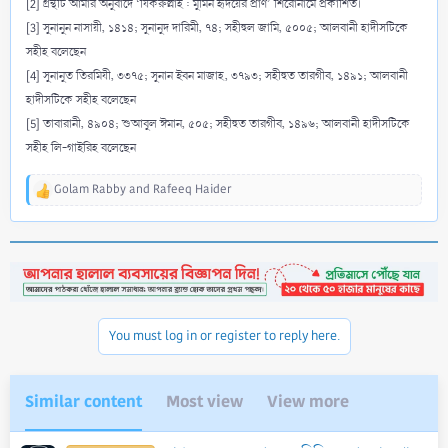
[2] গ্রন্থটি আমার অনুবাদে ‘যিকরুল্লাহ : মুমিন হৃদয়ের প্রাণ’ শিরোনামে প্রকাশিত।
[3] সুনানুন নাসায়ী, ১৪১৪; সুনানুদ দারিমী, ৭৪; সহীহুল জামি, ৫০০৫; আলবানী হাদীসটিকে
সহীহ বলেছেন
[4] সুনানুত তিরমিযী, ৩৩৭৫; সুনান ইবন মাজাহ, ৩৭৯৩; সহীহুত তারগীব, ১৪৯১; আলবানী
হাদীসটিকে সহীহ বলেছেন
[5] তাবারানী, ৪৯০৪; শুআবুল ঈমান, ৫০৫; সহীহুত তারগীব, ১৪৯৬; আলবানী হাদীসটিকে
সহীহ লি-গাইরিহ বলেছেন
Golam Rabby
and
Rafeeq Haider
R
e
a
c
t
i
o
n
You must log in or register to reply here.
s
:
Similar content
Most view
View more