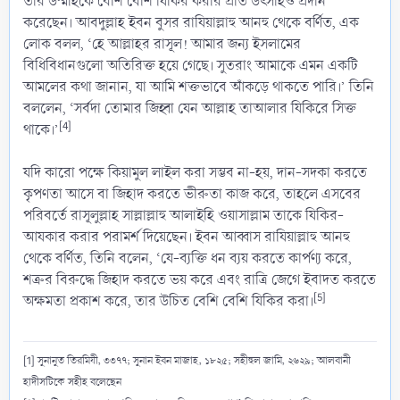
তাঁর উম্মাহকে বেশি বেশি যিকির করার প্রতি উৎসাহও প্রদান
করেছেন। আবদুল্লাহ ইবন বুসর রাযিয়াল্লাহু আনহু থেকে বর্ণিত, এক
লোক বলল, ‘হে আল্লাহর রাসূল! আমার জন্য ইসলামের
বিধিবিধানগুলো অতিরিক্ত হয়ে গেছে। সুতরাং আমাকে এমন একটি
আমলের কথা জানান, যা আমি শক্তভাবে আঁকড়ে থাকতে পারি।’ তিনি
বললেন, ‘সর্বদা তোমার জিহ্বা যেন আল্লাহ তাআলার যিকিরে সিক্ত
[4]
থাকে।’
যদি কারো পক্ষে কিয়ামুল লাইল করা সম্ভব না-হয়, দান-সদকা করতে
কৃপণতা আসে বা জিহাদ করতে ভীরুতা কাজ করে, তাহলে এসবের
পরিবর্তে রাসূলুল্লাহ সাল্লাল্লাহু আলাইহি ওয়াসাল্লাম তাকে যিকির-
আযকার করার পরামর্শ দিয়েছেন। ইবন আব্বাস রাযিয়াল্লাহু আনহু
থেকে বর্ণিত, তিনি বলেন, ‘যে-ব্যক্তি ধন ব্যয় করতে কার্পণ্য করে,
শত্রুর বিরুদ্ধে জিহাদ করতে ভয় করে এবং রাত্রি জেগে ইবাদত করতে
[5]
অক্ষমতা প্রকাশ করে, তার উচিত বেশি বেশি যিকির করা।
[1] সুনানুত তিরমিযী, ৩৩৭৭; সুনান ইবন মাজাহ, ১৮২৫; সহীহুল জামি, ২৬২৯; আলবানী
হাদীসটিকে সহীহ বলেছেন