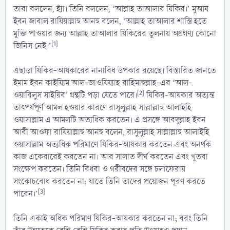
তারা বললেন, হ্যাঁ। তিনি বললেন, ‘আল্লাহ তাআলার যিকির।’ মুআয
ইবন জাবাল রাযিয়াল্লাহু আনহু বলেন, ‘আল্লাহ তাআলার শাস্তি হতে
মুক্তি পাওয়ার জন্য আল্লাহ তাআলার যিকিরের তুলনায় অগ্রগণ্য কোনো
[1]
জিনিস নেই।’
এছাড়া যিকির-আযকারের নানাবিধ উপকার রয়েছে। বিস্তারিত জানতে
ইমাম ইবন কাইয়্যিম আল-জাওযিয়্যাহ রাহিমাহুল্লাহ-এর ‘আল-
[2]
ওয়াবিলুস সাইয়িব’ গ্রন্থটি পড়া যেতে পারে।
যিকির-আযকার অত্যন্ত
তাৎপর্যপূর্ণ আমল হওয়ার কারণে রাসূলুল্লাহ সাল্লাল্লাহু আলাইহি
ওয়াসাল্লাম এ আমলটি অত্যধিক করতেন। এ প্রসঙ্গে আবদুল্লাহ ইবন
আবী আওফা রাযিয়াল্লাহু আনহু বলেন, রাসুলুল্লাহ সাল্লাল্লাহু আলাইহি
ওয়াসাল্লাম অত্যধিক পরিমাণে যিকির-আযকার করতেন এবং অনর্থক
কাজ একেবারেই করতেন না। আর সালাত দীর্ঘ করতেন এবং খুতবা
সংক্ষেপ করতেন। তিনি বিধবা ও গরীবদের সঙ্গে চলাফেরায়
সংকোচবোধ করতেন না; যাতে তিনি তাদের প্রয়োজন পূরণ করতে
[3]
পারেন।’
তিনি একাই অধিক পরিমাণ যিকির-আযকার করতেন না; বরং তিনি