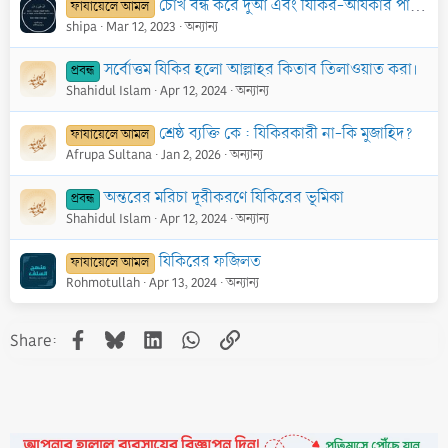
চোখ বন্ধ করে দুআ এবং যিকির-আযকার পাঠ করার হুকুম
ফাযায়েলে আমল
shipa
Mar 12, 2023
অন্যান্য
সর্বোত্তম যিকির হলো আল্লাহর কিতাব তিলাওয়াত করা।
প্রবন্ধ
Shahidul Islam
Apr 12, 2024
অন্যান্য
শ্রেষ্ঠ ব্যক্তি কে : যিকিরকারী না-কি মুজাহিদ?
ফাযায়েলে আমল
Afrupa Sultana
Jan 2, 2026
অন্যান্য
অন্তরের মরিচা দূরীকরণে যিকিরের ভূমিকা
প্রবন্ধ
Shahidul Islam
Apr 12, 2024
অন্যান্য
যিকিরের ফজিলত
ফাযায়েলে আমল
Rohmotullah
Apr 13, 2024
অন্যান্য
Facebook
Bluesky
LinkedIn
WhatsApp
Link
Share: