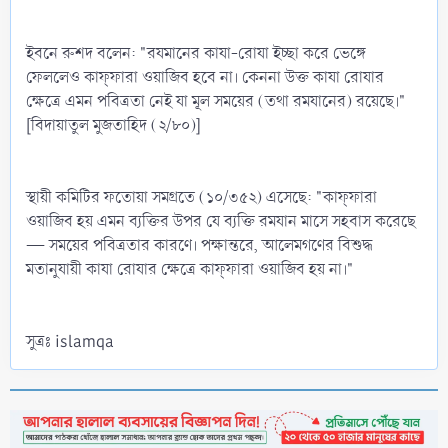
ইবনে রুশদ বলেন: "রযমানের কাযা-রোযা ইচ্ছা করে ভেঙ্গে
ফেললেও কাফ্‌ফারা ওয়াজিব হবে না। কেননা উক্ত কাযা রোযার
ক্ষেত্রে এমন পবিত্রতা নেই যা মূল সময়ের (তথা রমযানের) রয়েছে।"
[বিদায়াতুল মুজতাহিদ (২/৮০)]
স্থায়ী কমিটির ফতোয়া সমগ্রতে (১০/৩৫২) এসেছে: "কাফ্‌ফারা
ওয়াজিব হয় এমন ব্যক্তির উপর যে ব্যক্তি রমযান মাসে সহবাস করেছে
— সময়ের পবিত্রতার কারণে। পক্ষান্তরে, আলেমগণের বিশুদ্ধ
মতানুযায়ী কাযা রোযার ক্ষেত্রে কাফ্‌ফারা ওয়াজিব হয় না।"
সুত্রঃ islamqa