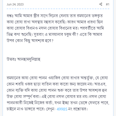
Jun 24, 2023
#1
প্রশ্নঃ আমি আমার স্ত্রীর সাথে দিনের বেলায় তার রমযানের ভঙ্গকৃত
কাযা রোযা রাখা অবস্থায় সহবাস করেছি। কারণ আমার ধারণা ছিল
কাযা রোযার বিধানও নফল রোযার বিধানের মত। পরবর্তীতে আমি
ভিন্ন কথা শুনেছি। সুতরাং এ মাসয়ালার হুকুম কী? এতে কি আমার
উপর কোন কিছু আবশ্যক হবে?
উত্তরঃ আলহামদুলিল্লাহ
রমযানের কাযা রোযা পালন ওয়াজিব রোযা রাখার অন্তর্ভুক্ত; যে রোযা
কোন শরয়ি ওজর ছাড়া বাতিল করা কারো জন্য জায়েয নয়। অতএব,
কোন ব্যক্তি যদি কাযা রোযা পালন শুরু করে তার উপর আবশ্যক হল
উক্ত রোযা সম্পূর্ণ করা। এই রোযা নফল রোযার মত নয়। নফল রোযা
পালনকারী নিজেই নিজের কর্তা; যখন ইচ্ছা তখন ভেঙ্গে ফেলতে পারে,
চাইলে নাও ভাঙ্গতে পারে। দেখুন:
49985
নং প্রশ্নোত্তর।