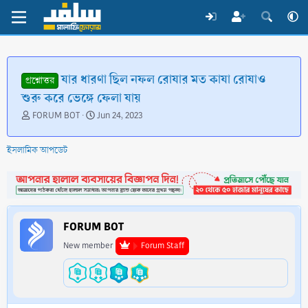
যার ধারণা ছিল নফল রোযার মত কাযা রোযাও
প্রশ্নোত্তর
শুরু করে ভেঙ্গে ফেলা যায়
T
S
FORUM BOT
Jun 24, 2023
h
t
r
a
ইসলামিক আপডেট
e
r
a
t
d
d
s
a
t
t
a
e
FORUM BOT
r
t
New member
Forum Staff
e
r