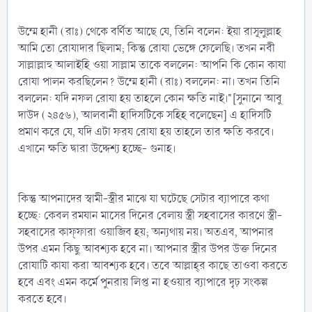
উম্মে হানী (রাঃ) থেকে বর্ণিত আছে যে, তিনি বলেন: ইয়া রাসূলুল্লাহ
আমি তো রোযাদার ছিলাম; কিন্তু রোযা ভেঙ্গে ফেলেছি। তখন নবী
সাল্লাল্লাহু আলাইহি ওয়া সাল্লাম তাকে বললেন: আপনি কি কোন কাযা
রোযা পালন করছিলেন? উম্মে হানী (রাঃ) বললেন: না। তখন তিনি
বললেন: যদি নফল রোযা হয় তাহলে কোন ক্ষতি নাই।"[সুনানে আবু
দাউদ (২৪৫৬), আলবানী হাদিসটিকে সহিহ বলেছেন] এ হাদিসটি
প্রমাণ করে যে, যদি এটা ফরয রোযা হয় তাহলে তার ক্ষতি করবে।
এখানে ক্ষতি দ্বারা উদ্দেশ্য হচ্ছে- গুনাহ।
কিন্তু আপনাদের স্বামী-স্ত্রীর মাঝে যা ঘটেছে সেটার ব্যাপারে কথা
হচ্ছে: কেবল রমযান মাসের দিনের বেলায় স্ত্রী সহবাসের কারণে স্ত্রী-
সহবাসের কাফ্‌ফারা ওয়াজিব হয়; অন্যথায় নয়। অতএব, আপনার
উপর এমন কিছু আবশ্যক হবে না। আপনার স্ত্রীর উপর উক্ত দিনের
রোযাটি কাযা করা আবশ্যক হবে। তবে আল্লাহ্‌র কাছে তাওবা করতে
হবে এবং এমন কর্মে পুনরায় লিপ্ত না হওয়ার ব্যাপারে দৃঢ় সংকল্প
করতে হবে।