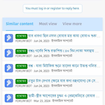
You must log in or register to reply here.
Similar content
Most view
View more
যার ধারণা ছিল নফল রোযার মত কাযা রোযাও শুরু করে ভেঙ্গে ফেলা যায়
প্রশ্নোত্তর
FORUM BOT
Jun 24, 2023
ইসলামিক আপডেট
প্রশ্নঃ গর্বের শিশু রক্তপিন্ড (৪০ দিন)থাকা অবস্থায় যদি তাকে নষ্ট করে ফেলা হয় তাহলে কি প্রান হত্যার সমান গুনাহ হবে?
প্রশ্নোত্তর
FORUM BOT
Jun 24, 2023
ইসলামিক আপডেট
প্রশ্ন : যারা মিউজিক শুনে তাদের কানে উত্তপ্ত গলিত সীসা ঢেলে দেয়ার হাদীছটি কি ছহীহ?
প্রশ্নোত্তর
FORUM BOT
Jun 24, 2023
ইসলামিক আপডেট
নতুন চাঁদ দেখার ক্ষেত্রে যার কথা গ্রহণযোগ্য কে সেই আদল ব্যক্তি
প্রশ্নোত্তর
FORUM BOT
Jun 24, 2023
ইসলামিক আপডেট
স্বামী-স্ত্রীর আপোষের চুম্বন ও প্রেমকেলিতে রোযার ক্ষতি হয় কি না?
প্রশ্নোত্তর
FORUM BOT
Mar 23, 2024
ইসলামিক আপডেট