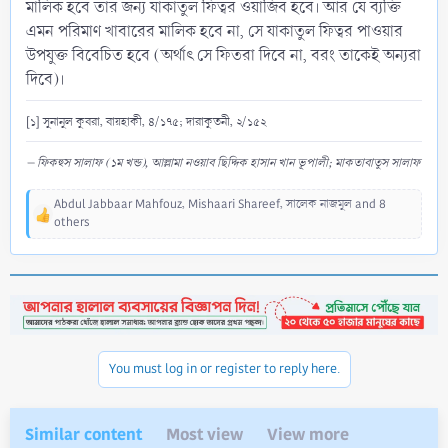
মালিক হবে তার জন্য যাকাতুল ফিত্বর ওয়াজিব হবে। আর যে ব্যক্তি
এমন পরিমাণ খাবারের মালিক হবে না, সে যাকাতুল ফিত্বর পাওয়ার
উপযুক্ত বিবেচিত হবে (অর্থাৎ সে ফিতরা দিবে না, বরং তাকেই অন্যরা
দিবে)।
[১] সুনানুল কুবরা, বায়হাকী, ৪/১৭৫; দারাকুতনী, ২/১৫২
– ফিকহুস সালাফ (১ম খন্ড), আল্লামা নওয়াব ছিদ্দিক হাসান খান ভূপালী; মাকতাবাতুস সালাফ
Abdul Jabbaar Mahfouz
,
Mishaari Shareef
,
সালেক নাজমুল
and 8
R
others
e
a
c
t
i
o
n
s
You must log in or register to reply here.
:
Similar content
Most view
View more