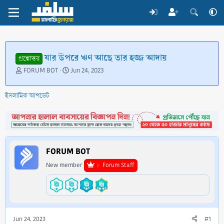
যার উপরে ঋণ আছে তার হজ্জ আদায়
প্রশ্নোত্তর
T
S
FORUM BOT
Jun 24, 2023
h
t
r
a
ইসলামিক আপডেট
e
r
a
t
d
d
s
a
t
t
a
e
FORUM BOT
r
t
New member
Forum Staff
e
r
Jun 24, 2023
#1