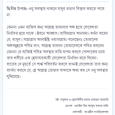
দ্বিতীয় উপায়:
ওযু অবস্থায় থাকলে যাদুর প্রভাব বিস্তার করতে পারে
না
কেননা এমন ব্যক্তির জন্য আল্লাহ তায়ালার পক্ষ হতে ফেরেশতা
নির্ধারত হয়ে থাকে । ইবনে আব্বাস (রাযিয়াল্লাহু আনহুমা) বর্ণনা করেন
যে, রাসূল (সাল্লাল্লাহু আলাইহি ওয়াসাল্লাম) বলেছেনঃ তোমাদের
অঙ্গসমূহকে পবিত্র রাখ, আল্লাহ তায়ালা তোমাদেরকে পবিত্র করবেন
কেননা যে ব্যক্তিই পবিত্র অবস্থায় রাত্রি যাপন করবে পোশাকের ন্যায়
তার শরীরে এক হেফাযতকারী ফেরেশতা নির্ধারণ করে দিবেন।
রাতের যে মুহুর্তে সে পার্শ্ব পরিবর্তন করবে তখনই ফেরেশতা তার জন্য
প্রার্থনা করবে যে, হে আল্লাহ তোমার বান্দাকে ক্ষমা কর সে ওযু অবস্থায়
ঘুমিয়েছে।
বই: যাদুকর ও জ্যোতিষীর গলায় ধারালো তরবারি
লেখক: ওয়াহিদ বিন আব্দুস সালাম বালি
প্রকাশনী : তাওহীদ পাবলিকেশন্স