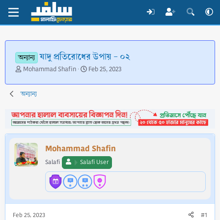
যাদু প্রতিরোধের উপায় - ০২
অন্যান্য
T
S
Mohammad Shafin
Feb 25, 2023
h
t
r
a
অন্যান্য
e
r
a
t
d
d
s
a
t
t
a
e
Mohammad Shafin
r
t
Salafi
Salafi User
e
r
Feb 25, 2023
#1