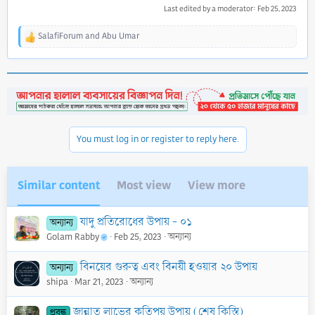
Last edited by a moderator:
Feb 25, 2023
SalafiForum
and
Abu Umar
R
e
a
c
t
i
o
n
You must log in or register to reply here.
s
:
Similar content
Most view
View more
যাদু প্রতিরোধের উপায় - ০১
অন্যান্য
Golam Rabby
Feb 25, 2023
অন্যান্য
বিনয়ের গুরুত্ব এবং বিনয়ী হওয়ার ২০ উপায়
অন্যান্য
shipa
Mar 21, 2023
অন্যান্য
জান্নাত লাভের কতিপয় উপায় (শেষ কিস্তি)
প্রবন্ধ