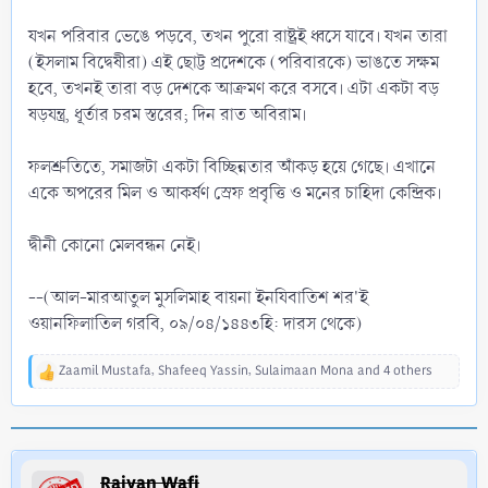
যখন পরিবার ভেঙে পড়বে, তখন পুরো রাষ্ট্রই ধ্বসে যাবে। যখন তারা
(ইসলাম বিদ্বেষীরা) এই ছোট্ট প্রদেশকে (পরিবারকে) ভাঙতে সক্ষম
হবে, তখনই তারা বড় দেশকে আক্রমণ করে বসবে। এটা একটা বড়
ষড়যন্ত্র, ধূর্তার চরম স্তরের; দিন রাত অবিরাম।
ফলশ্রুতিতে, সমাজটা একটা বিচ্ছিন্নতার আঁকড় হয়ে গেছে। এখানে
একে অপরের মিল ও আকর্ষণ স্রেফ প্রবৃত্তি ও মনের চাহিদা কেন্দ্রিক।
দ্বীনী কোনো মেলবন্ধন নেই।
--(আল-মারআতুল মুসলিমাহ বায়না ইনযিবাতিশ শর'ই
ওয়ানফিলাতিল গরবি, ০৯/০৪/১৪৪৩হি: দারস থেকে)
Zaamil Mustafa
,
Shafeeq Yassin
,
Sulaimaan Mona
and 4 others
R
e
a
c
t
i
Raiyan Wafi