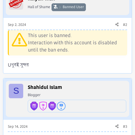
o
Hall of Shame
Banned User
n
s
:
Sep 2, 2024
#2
This user is banned.
Interaction with this account is disabled
until the ban ends.
Uখুবই সুন্দর
Shahidul Islam
S
Blogger
Sep 14, 2024
#3