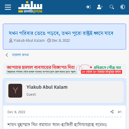
যখন পরিবার ভেঙে পড়বে, তখন পুরো রাষ্ট্রই ধ্বসে যাবে
T
S
Yiakub Abul Kalam
Dec 8, 2022
h
t
r
a
সালাফ কথন
e
r
a
t
d
d
s
a
t
t
a
e
Yiakub Abul Kalam
Y
r
Guest
t
e
r
Dec 8, 2022
#1
শায়খ মুহাম্মাদ বিন রমাযান আল-হাজিরী হাফিযাহুল্লাহ বলেনঃ