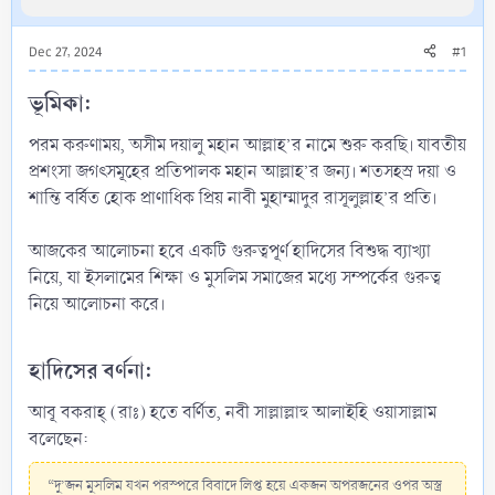
Dec 27, 2024
#1
ভূমিকা:​
পরম করুণাময়, অসীম দয়ালু মহান আল্লাহ’র নামে শুরু করছি। যাবতীয়
প্রশংসা জগৎসমূহের প্রতিপালক মহান আল্লাহ’র জন্য। শতসহস্র দয়া ও
শান্তি বর্ষিত হোক প্রাণাধিক প্রিয় নাবী মুহাম্মাদুর রাসূলুল্লাহ’র প্রতি।
আজকের আলোচনা হবে একটি গুরুত্বপূর্ণ হাদিসের বিশুদ্ধ ব্যাখ্যা
নিয়ে, যা ইসলামের শিক্ষা ও মুসলিম সমাজের মধ্যে সম্পর্কের গুরুত্ব
নিয়ে আলোচনা করে।
হাদিসের বর্ণনা:​
আবূ বকরাহ্ (রাঃ) হতে বর্ণিত, নবী সাল্লাল্লাহু আলাইহি ওয়াসাল্লাম
বলেছেন:
“দু’জন মুসলিম যখন পরস্পরে বিবাদে লিপ্ত হয়ে একজন অপরজনের ওপর অস্ত্র