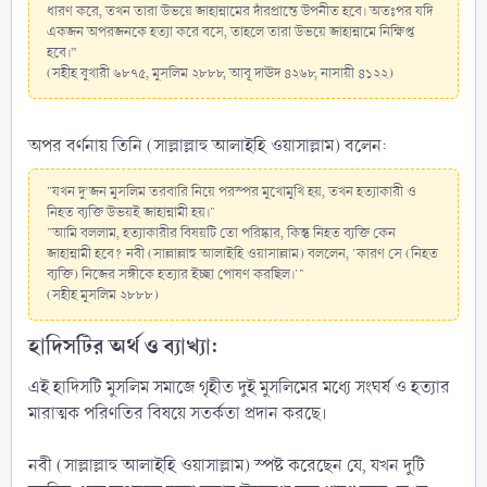
ধারণ করে, তখন তারা উভয়ে জাহান্নামের দাঁরপ্রান্তে উপনীত হবে। অতঃপর যদি
একজন অপরজনকে হত্যা করে বসে, তাহলে তারা উভয়ে জাহান্নামে নিক্ষিপ্ত
হবে।”
(সহীহ বুখারী ৬৮৭৫, মুসলিম ২৮৮৮, আবূ দাঊদ ৪২৬৮, নাসায়ী ৪১২২)
অপর বর্ণনায় তিনি (সাল্লাল্লাহু আলাইহি ওয়াসাল্লাম) বলেন:
"যখন দু’জন মুসলিম তরবারি নিয়ে পরস্পর মুখোমুখি হয়, তখন হত্যাকারী ও
নিহত ব্যক্তি উভয়ই জাহান্নামী হয়।"
"আমি বললাম, হত্যাকারীর বিষয়টি তো পরিষ্কার, কিন্তু নিহত ব্যক্তি কেন
জাহান্নামী হবে? নবী (সাল্লাল্লাহু আলাইহি ওয়াসাল্লাম) বললেন, 'কারণ সে (নিহত
ব্যক্তি) নিজের সঙ্গীকে হত্যার ইচ্ছা পোষণ করছিল।'"
(সহীহ মুসলিম ২৮৮৮)
হাদিসটির অর্থ ও ব্যাখ্যা:​
এই হাদিসটি মুসলিম সমাজে গৃহীত দুই মুসলিমের মধ্যে সংঘর্ষ ও হত্যার
মারাত্মক পরিণতির বিষয়ে সতর্কতা প্রদান করছে।
নবী (সাল্লাল্লাহু আলাইহি ওয়াসাল্লাম) স্পষ্ট করেছেন যে, যখন দুটি