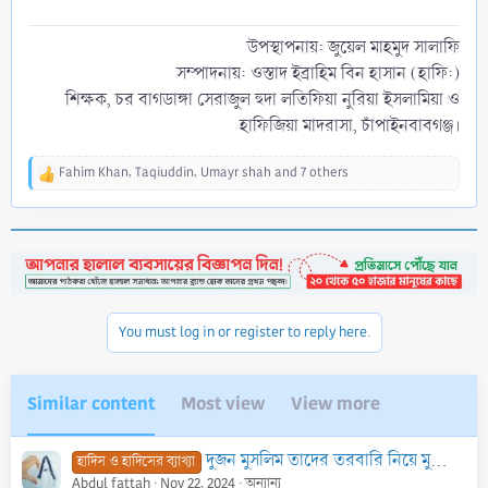
উপস্থাপনায়: জুয়েল মাহমুদ সালাফি
সম্পাদনায়: ওস্তাদ ইব্রাহিম বিন হাসান (হাফি:)
শিক্ষক, চর বাগডাঙ্গা সেরাজুল হুদা লতিফিয়া নুরিয়া ইসলামিয়া ও
হাফিজিয়া মাদরাসা, চাঁপাইনবাবগঞ্জ।​
Fahim Khan
,
Taqiuddin
,
Umayr shah
and 7 others
R
e
a
c
t
i
o
n
You must log in or register to reply here.
s
:
Similar content
Most view
View more
দুজন মুসলিম তাদের তরবারি নিয়ে মুখোমুখি হলে হত্যাকারী এবং নিহত ব্যক্তি উভয়ে জাহান্নামে যাবে
হাদিস ও হাদিসের ব্যাখ্যা
Abdul fattah
Nov 22, 2024
অন্যান্য