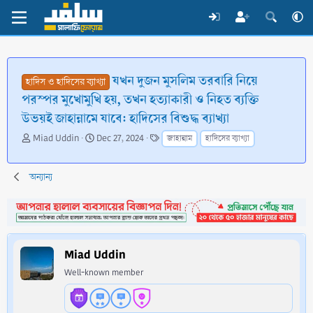
যখন দুজন মুসলিম তরবারি নিয়ে
হাদিস ও হাদিসের ব্যাখ্যা
পরস্পর মুখোমুখি হয়, তখন হত্যাকারী ও নিহত ব্যক্তি
উভয়ই জাহান্নামে যাবে: হাদিসের বিশুদ্ধ ব্যাখ্যা
T
S
T
Miad Uddin
Dec 27, 2024
জাহান্নাম
হাদিসের ব্যাখ্যা
h
t
a
r
a
g
e
r
s
অন্যান্য
a
t
d
d
s
a
t
t
a
e
Miad Uddin
r
t
Well-known member
e
r