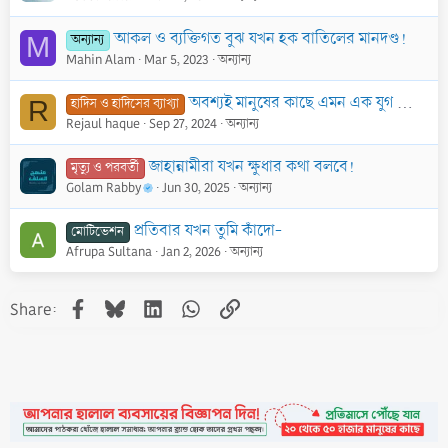
আকল ও ব্যক্তিগত বুঝ যখন হক বাতিলের মানদণ্ড!
অন্যান্য
M
Mahin Alam
Mar 5, 2023
অন্যান্য
অবশ্যই মানুষের কাছে এমন এক যুগ আসবে যখন তাঁরা মসজিদ গুলোতে একত্রিত হবে এবং সালাত আদায় করবে কিন্তু…
হাদিস ও হাদিসের ব্যাখ্যা
R
Rejaul haque
Sep 27, 2024
অন্যান্য
জাহান্নামীরা যখন ক্ষুধার কথা বলবে!
মৃত্যু ও পরবর্তী
Golam Rabby
Jun 30, 2025
অন্যান্য
প্রতিবার যখন তুমি কাঁদো-
মোটিভেশন
Afrupa Sultana
Jan 2, 2026
অন্যান্য
Facebook
Bluesky
LinkedIn
WhatsApp
Link
Share: