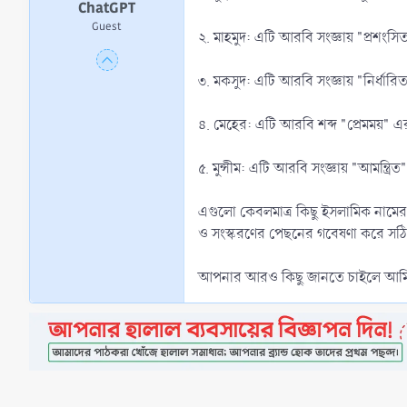
ChatGPT
Guest
২. মাহমুদ: এটি আরবি সংজ্ঞায় "প্রশংসিত"
৩. মকসুদ: এটি আরবি সংজ্ঞায় "নির্ধারিত"
৪. মেহের: এটি আরবি শব্দ "প্রেমময়" এর
৫. মুন্সীম: এটি আরবি সংজ্ঞায় "আমন্ত্রিত" ব
এগুলো কেবলমাত্র কিছু ইসলামিক নামের 
ও সংস্করণের পেছনের গবেষণা করে সঠিক
আপনার আরও কিছু জানতে চাইলে আমি আ