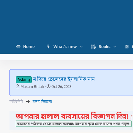
Home
What's new
Books
ম দিয়ে ছেলেদের ইসলামিক নাম
Asking
T
S
Masum Billah
Oct 26, 2023
h
t
r
a
কমিউনিটি
মজার জিজ্ঞাসা
e
r
a
t
d
d
s
a
t
t
a
e