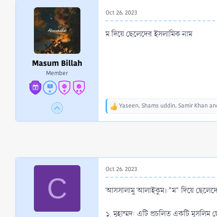
r
Oct 26, 2023
t
e
ম দিয়ে ছেলেদের ইসলামিক নাম
r
Masum Billah
Member
Yaseen
,
Shams uddin
,
Samir Khan
and
R
e
a
c
t
i
o
Oct 26, 2023
n
C
s
:
আসসালামু আলাইকুম। "ম" দিয়ে ছেলেদে
১. মুহাম্মদ: এটি প্রচলিত একটি মুসলিম ছ