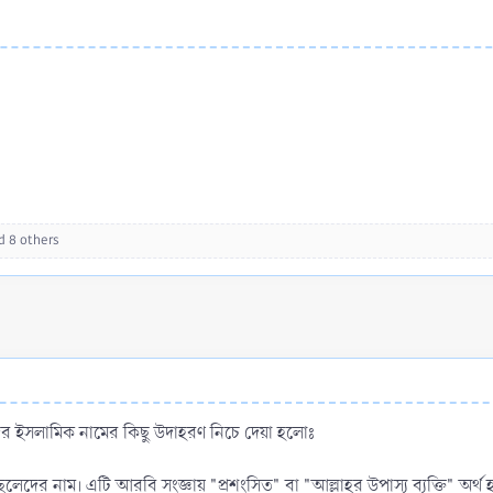
 8 others
র ইসলামিক নামের কিছু উদাহরণ নিচে দেয়া হলোঃ
েলেদের নাম। এটি আরবি সংজ্ঞায় "প্রশংসিত" বা "আল্লাহর উপাস্য ব্যক্তি" অর্থ হ