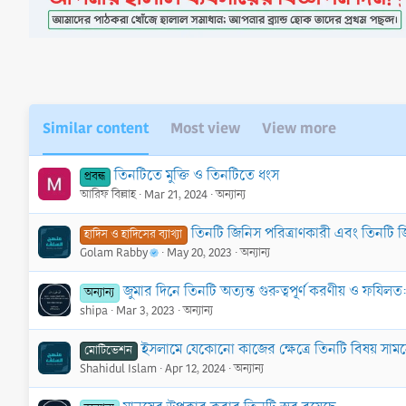
i
o
n
s
:
Similar content
Most view
View more
তিনটিতে মুক্তি ও তিনটিতে ধংস
প্রবন্ধ
আরিফ বিল্লাহ
Mar 21, 2024
অন্যান্য
তিনটি জিনিস পরিত্রাণকারী এবং তিনটি জ
হাদিস ও হাদিসের ব্যাখ্যা
Golam Rabby
May 20, 2023
অন্যান্য
জুমার দিনে তিনটি অত্যন্ত গুরুত্বপূর্ণ করণীয় ও ফযিলত
অন্যান্য
shipa
Mar 3, 2023
অন্যান্য
ইসলামে যেকোনো কাজের ক্ষেত্রে তিনটি বিষয় সামন
মোটিভেশন
Shahidul Islam
Apr 12, 2024
অন্যান্য