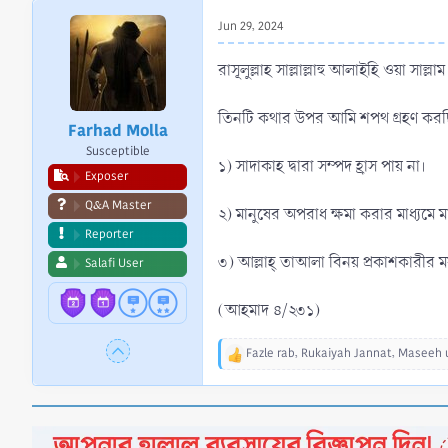
r
Jun 29, 2024
t
e
রাসূলুল্লাহ সাল্লাল্লাহু আলাইহি ওয়া সাল্ল
r
তিনটি কথার উপর আমি শপথ গ্রহণ করছ
Farhad Molla
Susceptible
১) সাদাকাহ দ্বারা সম্পদ হ্রাস পায় না।
Exposer
Q&A Master
২) মানুষের অপরাধ ক্ষমা করার মাধ্যমে ম
Reporter
৩) আল্লাহ্ তাআলা বিনয় প্রকাশকারীর মর
Salafi User
(আহমাদ ৪/২৩১)
Fazle rab
,
Rukaiyah Jannat
,
Maseeh 
R
e
a
c
t