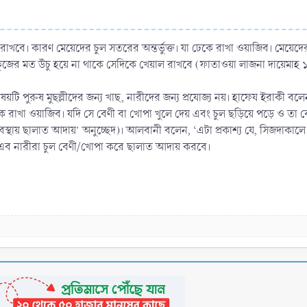
াখবে। কারণ মেয়েদের চুল সতরের অন্তর্ভুক্ত। যা ঢেকে রাখা ওয়াজিব। মেয়েদের 
ঁজের মত উঁচু হয়ে না থাকে সেদিকে খেয়াল রাখবে (ফাতাওয়া লাজনা দায়েমাহ 
 বিষয়টি পুরুষ মুছল্লীদের জন্য খাছ, নারীদের জন্য প্রযোজ্য নয়। হাফেয ইরাকী 
 ঢেকে রাখা ওয়াজিব। যদি সে বেণী বা খোপা খুলে দেয় এবং চুল ছড়িয়ে পড়ে ও তা
্থায় ছালাত আদায়’ অনুচ্ছেদ)। আলবানী বলেন, ‘এটা প্রকাশ্য যে, সিজদাকালে চুল
অতএব নারীরা চুল বেণী/খোপা করে ছালাত আদায় করবে।