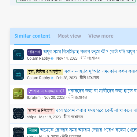
n
s
:
Similar content
Most view
View more
অযুর সময় বিসমিল্লাহ বলার হুকুম কী? কেউ যদি অযুর
পবিত্রতা
Golam Rabby
Nov 14, 2023
দ্বীনি প্রশ্নোত্তর
সকাল-সন্ধ্যার দু‘আর সময়কাল কখন ফ
দুআ, যিকির ও ঝাড়ফুঁক
Golam Rabby
Feb 28, 2023
দ্বীনি প্রশ্নোত্তর
পুরুষদের জন্য বা নারীদের জন্য হাতে ব
পোশাক, সাজসজ্জা ও ছবি
Ibrahim
Nov 20, 2023
দ্বীনি প্রশ্নোত্তর
ঘরে প্রবেশ করার সময় ঘরে কেউ না থাকলে সা
আদব ও শিষ্টাচার
shipa
Mar 19, 2023
দ্বীনি প্রশ্নোত্তর
অনেকে রোজার সময় আজান দেয়ার পরেও বলেন খেলে 
সিয়াম
shipa
Mar 8, 2023
দ্বীনি প্রশ্নোত্তর