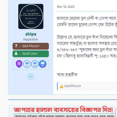
r
Mar 10, 2023
t
e
ছালাতে মেয়েরা চুল বেণী বা খোপা করে র
r
তেমনি তাদের চুলের খোপা যেন উটের কু
shipa
উল্লেখ্য যে, ছালাতে চুল বাঁধা নিষেধের
Inquisitive
সতরের অন্তর্ভুক্ত, যা ছালাত অবস্থায়
Q&A Master
৩/২৩৬-২৩৭ ‘পুরুষের জন্য চুল বাঁধা অবস
Salafi User
নয়’ (ছিফাতু ছালাতিন্নবী পৃ: ১২৫)। 
আত তাহরীক
SalafiForum
R
e
a
c
t
i
o