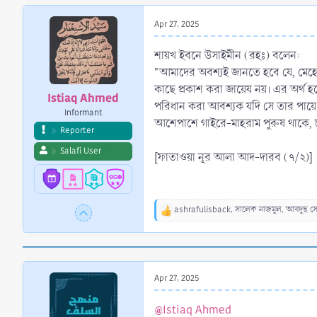
r
t
Apr 27, 2025
e
r
শায়খ ইবনে উসাইমীন (রহঃ) বলেন:
"আমাদের অবশ্যই জানতে হবে যে, মেহেদী 
কাছে প্রকাশ করা জায়েয নয়। এর অর্থ 
Istiaq Ahmed
পরিধান করা আবশ্যক যদি সে তার পায়ে 
Informant
আশেপাশে গাইরে-মাহরাম পুরুষ থাকে, চ
Reporter
Salafi User
[ফাতাওয়া নূর আলা আদ-দারব (৭/২)]
ashrafulisback
,
সালেক নাজমুল
,
আবদুছ স
R
e
a
c
t
Apr 27, 2025
i
o
n
@Istiaq Ahmed
s