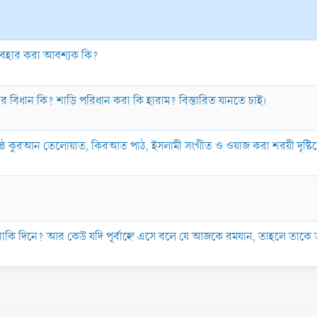
্যবহার করা আবশ্যক কি?
র বিধান কি? শাড়ি পরিধান করা কি হারাম? বিস্তারিত যানতে চাই।
ের কন্ঠে কুরআন তেলোয়াত, কিরআত পাঠ, ইসলামী সংগীত ও ওয়াজ করা শরয়ী দৃষ্ট
নাকি দিনে? আর কেউ যদি পূর্বাহ্নে এসে বলে যে আজকে রমযান, তাহলে তাকে