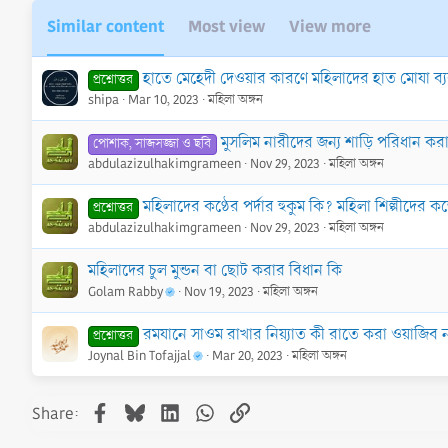
Similar content
Most view
View more
হাতে মেহেদী দেওয়ার কারণে মহিলাদের হাত মোযা ব
প্রশ্নোত্তর
shipa
Mar 10, 2023
মহিলা অঙ্গন
মুসলিম নারীদের জন্য শাড়ি পরিধান করা
পোশাক, সাজসজ্জা ও ছবি
abdulazizulhakimgrameen
Nov 29, 2023
মহিলা অঙ্গন
মহিলাদের কণ্ঠের পর্দার হুকুম কি? মহিলা শিল্পীদ
প্রশ্নোত্তর
abdulazizulhakimgrameen
Nov 29, 2023
মহিলা অঙ্গন
মহিলাদের চুল মুন্ডন বা ছোট করার বিধান কি
Golam Rabby
Nov 19, 2023
মহিলা অঙ্গন
রমযানে সাওম রাখার নিয়্যাত কী রাতে করা ওয়াজিব 
প্রশ্নোত্তর
Joynal Bin Tofajjal
Mar 20, 2023
মহিলা অঙ্গন
Facebook
Bluesky
LinkedIn
WhatsApp
Link
Share: