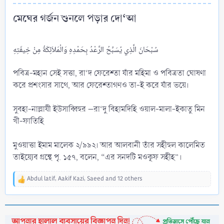
মেঘের গর্জন শুনলে পড়ার দো‘আ​
سُبْحَانَ الَّذِي يُسَبِّحُ الرَّعْدُ بِحَمْدِهِ وَالْمَلاَئِكَةُ مِنْ خِيفَتِهِ
পবিত্র-মহান সেই সত্তা, রা‘দ ফেরেশ্তা যাঁর মহিমা ও পবিত্রতা ঘোষণা
করে প্রশংসার সাথে, আর ফেরেশ্তাগণও তা-ই করে যাঁর ভয়ে।
সুবহা-নাল্লাযী ইউসাব্বিহুর –রা‘দু বিহামদিহি ওয়াল-মালা-ইকাতু মিন
খী-ফাতিহি
মুওয়াত্তা ইমাম মালেক ২/৯৯২। আর আলবানী তাঁর সহীহুল কালেমিত
তাইয়্যেব গ্রন্থে পৃ. ১৫৭, বলেন, “এর সনদটি মওকূফ সহীহ”।
Abdul latif
,
Aakif Kazi
,
Saeed
and 12 others
R
e
a
c
t