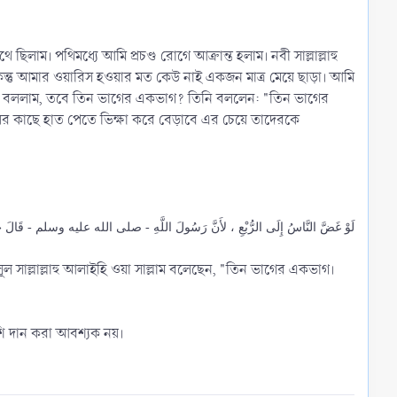
 ছিলাম। পথিমধ্যে আমি প্রচণ্ড রোগে আক্রান্ত হলাম। নবী সাল্লাল্লাহু
কিন্তু আমার ওয়ারিস হওয়ার মত কেউ নাই একজন মাত্র মেয়ে ছাড়া। আমি
মি বললাম, তবে তিন ভাগের একভাগ? তিনি বললেন: "তিন ভাগের
ের কাছে হাত পেতে ভিক্ষা করে বেড়াবে এর চেয়ে তাদেরকে
لَوْ غَضَّ النَّاسُ إِلَى الرُّبْعِ ، لأَنَّ رَسُولَ اللَّهِ - صلى الله عليه وسلم - قَالَ « الث »
ূল সাল্লাল্লাহু আলাইহি ওয়া সাল্লাম বলেছেন, "তিন ভাগের একভাগ।
শি দান করা আবশ্যক নয়।