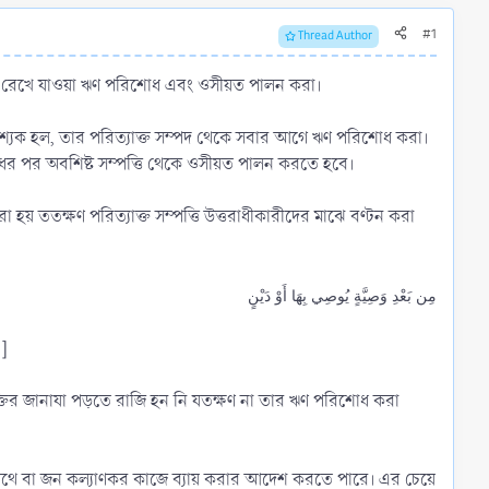
#1
Thread Author
তির রেখে যাওয়া ঋণ পরিশোধ এবং ওসীয়ত পালন করা।
বশ্যক হল, তার পরিত্যাক্ত সম্পদ থেকে সবার আগে ঋণ পরিশোধ করা।
োধের পর অবশিষ্ট সম্পত্তি থেকে ওসীয়ত পালন করতে হবে।
য় ততক্ষণ পরিত্যাক্ত সম্পত্তি উত্তরাধীকারীদের মাঝে বণ্টন করা
مِن بَعْدِ وَصِيَّةٍ يُوصِي بِهَا أَوْ دَيْنٍ
1]
্যক্তির জানাযা পড়তে রাজি হন নি যতক্ষণ না তার ঋণ পরিশোধ করা
র পথে বা জন কল্যাণকর কাজে ব্যায় করার আদেশ করতে পারে। এর চেয়ে