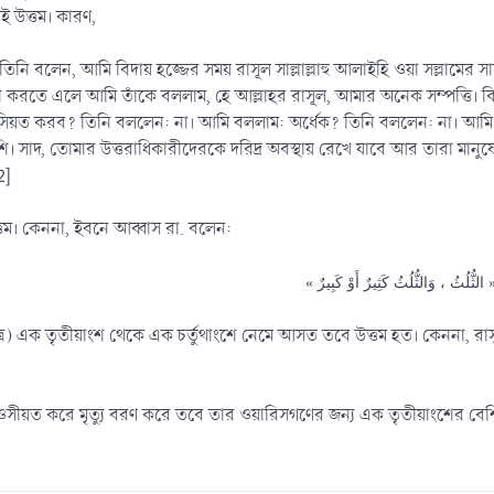
 উত্তম। কারণ,
তিনি বলেন, আমি বিদায় হজ্জের সময় রাসূল সাল্লাল্লাহু আলাইহি ওয়া সল্লামের সাথে
ূষা করতে এলে আমি তাঁকে বললাম, হে আল্লাহর রাসূল, আমার অনেক সম্পত্তি। 
 ওসিয়ত করব? তিনি বললেন: না। আমি বললাম: অর্ধেক? তিনি বললেন: না। আ
সাদ, তোমার উত্তরাধিকারীদেরকে দরিদ্র অবস্থায় রেখে যাবে আর তারা মানুষ
2]
তম। কেননা, ইবনে আব্বাস রা. বলেন:
ُّلُثُ ، وَالثُّلُثُ كَثِيرٌ أَوْ كَبِيرٌ
ত্রে) এক তৃতীয়াংশ থেকে এক চর্তুথাংশে নেমে আসত তবে উত্তম হত। কেননা, রাস
 ওসীয়ত করে মৃত্যু বরণ করে তবে তার ওয়ারিসগণের জন্য এক তৃতীয়াংশের বে