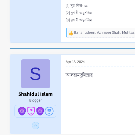
[1] সূরা নিসা: ১১
[2] বুখারী ও মুসলিম
[3] বুখারী ও মুসলিম
Bahar udeen
,
Azhmeer Shah
,
Muhtash
R
e
a
c
t
Apr 13, 2024
i
S
o
n
আলহামদুলিল্লাহ
s
:
Shahidul Islam
Blogger