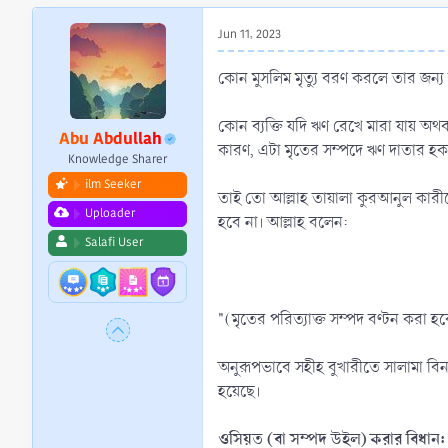
r
t
Jun 11, 2023
e
r
কোন মুসলিম মৃত্যু বরণ করলে তার জন
কোন ব্যক্তি যদি ঋণ রেখে মারা যায় অ
Abu Abdullah
কারণ, এটা মৃতের সম্পদে ঋণ দাতার হক।
Knowledge Sharer
ilm Seeker
তাই তো আল্লাহ তায়ালা কুরআনুল কারীমে
Uploader
হবে না। আল্লাহ বলেন:
Salafi User
"(মৃতের পরিত্যাক্ত সম্পদ বণ্টন করা 
অনুরূপভাবে সহীহ বুখারীতে সালামা বিন 
হয়েছে।
ওসিয়ত (বা সম্পদ উইল) করার বিধান: