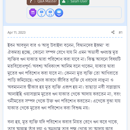
Q&A Master
Salafi User
Apr 11, 2023
#1
ইবন আবদুল বার ও আবু উবাইদা বলেন, বিদ্বানদের ইজমা‘ বা
ঐকমত্য হচ্ছে, কোনো সম্পদ রেখে যায় নি এমন অভাবী ঋণগ্রস্ত মৃত
ব্যক্তির ঋণ যাকাত দ্বারা পরিশোধ করা যাবে না। কিন্তু আসলে বিষয়টি
মতবিরোধপূর্ণ। অবশ্য অধিকাংশ আলিম বলে থাকেন, যাকাত দ্বারা
মৃতের ঋণ পরিশোধ করা যাবে না। কেননা মৃত ব্যক্তি তো আখিরাতে
পাড়ি জমিয়েছে। ঋণের কারণে জীবিত ব্যক্তি যে ধরণের লাঞ্ছনা ও
অবমাননার স্বীকার হয় মৃত ব্যক্তি এরূপ হয় না। তাছাড়া নবী সাল্লাল্লাহু
আলাইহি ওয়াসাল্লাম মৃতের ঋণ যাকাত থেকে আদায় করতেন না; বরং
গনীমতের সম্পদ থেকে উক্ত ঋণ পরিশোধ করতেন। এথেকে বুঝা যায়
যাকাত থেকে মৃতের ঋণ পরিশোধ করা বিশুদ্ধ নয়।
বলা হয়, মৃত ব্যক্তি যদি পরিশোধ করার নিয়ত রেখে ঋণ করে থাকে,
তবে আল্লাহ তাঁর দয়া ও অনুগ্রহে তার পক্ষ থেকে তা আদায় করে