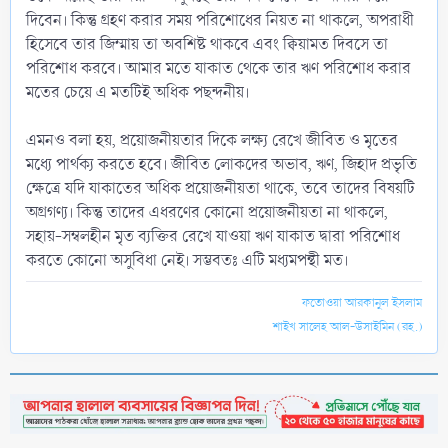
দিবেন। কিন্তু গ্রহণ করার সময় পরিশোধের নিয়ত না থাকলে, অপরাধী
হিসেবে তার জিম্মায় তা অবশিষ্ট থাকবে এবং ক্বিয়ামত দিবসে তা
পরিশোধ করবে। আমার মতে যাকাত থেকে তার ঋণ পরিশোধ করার
মতের চেয়ে এ মতটিই অধিক পছন্দনীয়।
এমনও বলা হয়, প্রয়োজনীয়তার দিকে লক্ষ্য রেখে জীবিত ও মৃতের
মধ্যে পার্থক্য করতে হবে। জীবিত লোকদের অভাব, ঋণ, জিহাদ প্রভৃতি
ক্ষেত্রে যদি যাকাতের অধিক প্রয়োজনীয়তা থাকে, তবে তাদের বিষয়টি
অগ্রগণ্য। কিন্তু তাদের এধরণের কোনো প্রয়োজনীয়তা না থাকলে,
সহায়-সম্বলহীন মৃত ব্যক্তির রেখে যাওয়া ঋণ যাকাত দ্বারা পরিশোধ
করতে কোনো অসুবিধা নেই। সম্ভবতঃ এটি মধ্যমপন্থী মত।
ফতোওয়া আরকানুল ইসলাম
শাইখ সালেহ আল-উসাইমিন (রহ.)