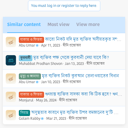
You must log in or register to reply here.
Similar content
Most view
View more
কারো নিকট যদি মৃত ব্যক্তির অসীয়তকৃত সম্পদের এক তৃতীয়াংশ থাকে এবং ইয়াতীমের কিছু সম্পদ থাকে, তাতে কি যাকাত দিতে হবে?
যাকাত ও ফিতরা
Abu Umar
Apr 11, 2023
দ্বীনি প্রশ্নোত্তর
মৃত ব্যক্তির পক্ষ থেকে কুরবানী দেয়া যাবে কি?
কুরবানী
Muhabbat Prodhan Shovon
Jan 13, 2023
দ্বীনি প্রশ্নোত্তর
মৃত ব্যক্তির নিকট কুরআন তেলাওয়াতের বিধান
মৃত্যু ও জানাযা
Abu Umar
Jan 10, 2023
দ্বীনি প্রশ্নোত্তর
ঋণগ্রস্ত ব্যক্তির সাদকা করা কি ঠিক হবে? ঋণগ্রস্ত ব্যক্তি কোন ধরণের শরী‘আতের দাবী থেকে মুক্তি পাবে?
যাকাত ও ফিতরা
Monjurul
May 26, 2024
দ্বীনি প্রশ্নোত্তর
অসুস্থতার কারণে মৃত ব্যক্তির উপর রমজানের দু'টি রোজা কাজা রয়েছে, এখন তার সন্তানদের করণীয় কি ?
সিয়াম
Golam Rabby
Mar 21, 2023
দ্বীনি প্রশ্নোত্তর