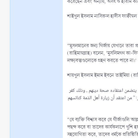
করেছেন এবং অন্যায়, অসৎ ও হারাম কা
শাইখুল ইসলাম নাসিরুল হাদীস ফাক্বীহুল 
“মুসলমানের জন্য গির্জায় যেখানে তারা
(রাহিমাহুল্লাহ) বলেন, ‘মুসলিমগণ কা-
লক্ষ্যবস্তুগুলোকে গ্রহণ করতে পারে না।’
শায়খুল ইসলাম ইমাম ইবনে তাইমিয়া (রাহ
أنه يتضمن اعتقاده صحة دينهم , وذلك كفر
،  من اعتقد أن زيارة أهل الذمة كنائسهم
“যে ব্যক্তি বিশ্বাস করে যে গীর্জাগুলি
পছন্দ করে বা তাদের কার্যকলাপে খুশি হ
সহযোগিতা করে, তাদের ধর্মকে প্রতিষ্ঠি