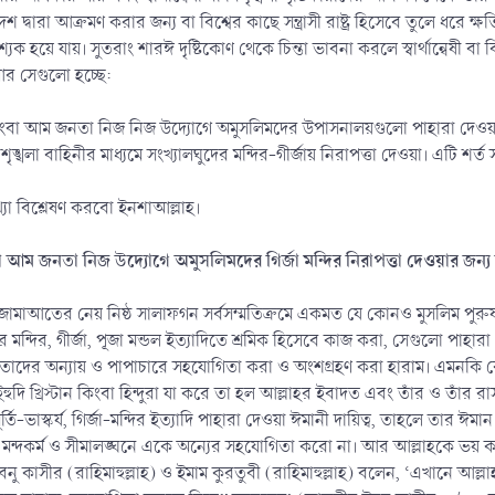
বারা আক্রমণ করার জন্য বা বিশ্বের কাছে সন্ত্রাসী রাষ্ট্র হিসেবে তুলে ধরে ক্
শ্যক হয়ে যায়। সুতরাং শারঈ দৃষ্টিকোণ থেকে চিন্তা ভাবনা করলে স্বার্থান্বেষী বা 
 আর সেগুলো হচ্ছে:
ংবা আম জনতা নিজ নিজ উদ্যোগে অমুসলিমদের উপাসনালয়গুলো পাহারা দেওয়া
ৃঙ্খলা বাহিনীর মাধ্যমে সংখ্যালঘুদের মন্দির-গীর্জায় নিরাপত্তা দেওয়া। এটি শর্ত 
্যা বিশ্লেষণ করবো ইনশাআল্লাহ।
ম জনতা নিজ উদ্যোগে অমুসলিমদের গির্জা মন্দির নিরাপত্তা দেওয়ার জন্য 
জামাআতের নেয় নিষ্ঠ সালাফগন সর্বসম্মতিক্রমে একমত যে কোনও মুসলিম পুরুষ-না
ন্দির, গীর্জা, পূজা মন্ডল ইত্যাদিতে শ্রমিক হিসেবে কাজ করা, সেগুলো পাহা
ের অন্যায় ও পাপাচারে সহযোগিতা করা ও অংশগ্রহণ করা হারাম‌। এমনকি কোনও 
িংবা হিন্দুরা যা করে তা হল আল্লাহর ইবাদত এবং তাঁর ও তাঁর রাসূল (ﷺ)-এর আনুগত্য অথবা সে এটি পছন্দ করে বা
র্তি-ভাস্কর্য, গির্জা-মন্দির ইত্যাদি পাহারা দেওয়া ঈমানী দায়িত্ব, তাহলে তার
ন্দকর্ম ও সীমালঙ্ঘনে একে অন্যের সহযোগিতা করো না। আর আল্লাহকে ভয় কর
ইবনু কাসীর (রাহিমাহুল্লাহ) ও ইমাম কুরতুবী (রাহিমাহুল্লাহ) বলেন, ‘এখানে