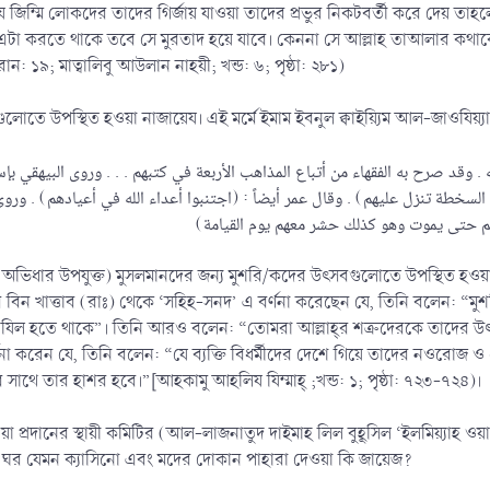
ে জিম্মি লোকদের তাদের গির্জায় যাওয়া তাদের প্রভুর নিকটবর্তী করে দেয় ত
ত এটা করতে থাকে তবে সে মুরতাদ হয়ে যাবে। কেননা সে আল্লাহ তাআলার কথাক
ন: ১৯; মাত্বালিবু আউলান নাহয়ী; খন্ড: ৬; পৃষ্ঠা: ২৮১)
বগুলোতে উপস্থিত হওয়া নাজায়েয। এই মর্মে ইমাম ইবনুল ক্বাইয়্যিম আল-জাওযিয়্যা
ه . وقد صرح به الفقهاء من أتباع المذاهب الأربعة في كتبهم . . . وروى البيهق
السخطة تنزل عليهم) . وقال عمر أيضاً : (اجتنبوا أعداء الله في أعيادهم) . وروى
অভিধার উপযুক্ত) মুসলমানদের জন্য মুশরি/কদের উৎসবগুলোতে উপস্থিত হওয়া না
ী উমর বিন খাত্তাব (রাঃ) থেকে ‘সহিহ-সনদ’ এ বর্ণনা করেছেন যে, তিনি বলেন:
 নাযিল হতে থাকে”। তিনি আরও বলেন: “তোমরা আল্লাহ্‌র শত্রুদেরকে তাদের উৎস
া করেন যে, তিনি বলেন: “যে ব্যক্তি বিধর্মীদের দেশে গিয়ে তাদের নওরোজ ও মে
সাথে তার হাশর হবে।”[আহকামু আহলিয যিম্মাহ্‌ ;খন্ড: ১; পৃষ্ঠা: ৭২৩-৭২৪)।
প্রদানের স্থায়ী কমিটির (আল-লাজনাতুদ দাইমাহ লিল বুহূসিল ‘ইলমিয়্যাহ ও
োদন ঘর যেমন ক্যাসিনো এবং মদের দোকান পাহারা দেওয়া কি জায়েজ?