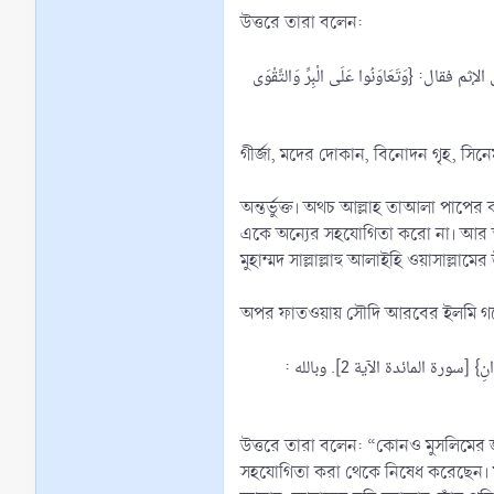
উত্তরে তারা বলেন:
َتَعَاوَنُوا عَلَى الْبِرِّ وَالتَّقْوَى
গীর্জা, মদের দোকান, বিনোদন গৃহ, সিনে
অন্তর্ভুক্ত। অথচ আল্লাহ তাআলা পাপে
একে অন্যের সহযোগিতা করো না। আর আল
মুহাম্মদ সাল্লাল্লাহু আলাইহি ওয়াসা
অপর ফাতওয়ায় সৌদি আরবের ইলমি গবেষণা 
: لا يجوز للمسلم أن يعمل حارسا للكنيسة؛ لأن فيه إعانة لهم على الإثم، وقد نهى الله سبحانه عن التعاون على الإثم فقال تعالى: {وَلَا تَعَاوَنُوا عَلَى الْإِثْمِ وَالْعُدْوَانِ} [سورة المائدة الآية 2]. وبالله
উত্তরে তারা বলেন: “কোনও মুসলিমের 
সহযোগিতা করা থেকে নিষেধ করেছেন। ম