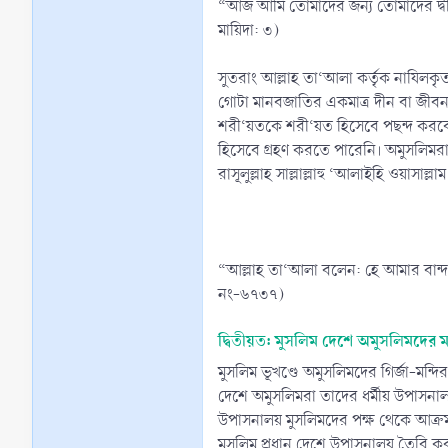
“আজ আমি তোমাদের জন্য তোমাদের দ্বী
মায়িদা: ৩)
সুতরাং আল্লাহ তা‘আলা কর্তৃক নাযিলকৃ
গোটা মানবজাতির একমাত্র দীন বা জীব
শরী‘য়তকে শরী‘য়ত হিসেবে পছন্দ করবেন ন
হিসেবে গ্রহণ করতে পারেনি। অমুসলিমরা
রাসূলুল্লাহ সাল্লাল্লাহু ‘আলাইহি ওয়াসাল্ল
“আল্লাহ তা‘আলা বলেন: হে আমার বান্দ
নং-৬৭৩৭)
দ্বিতীয়ত: মুসলিম দেশে অমুসলিমদের মন্
মুসলিম ভূখণ্ডে অমুসলিমদের গির্জা-মন্
দেশে অমুসলিমরা তাদের ধর্মীয় উপাসনা
উপাসনালয় মুসলিমদের পক্ষ থেকে আক্রম
মুসলিম প্রধান দেশে উপাসনালয় তৈরি কর