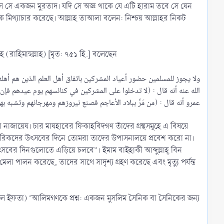
াহলে সে একজন মুরতাদ। যদি সে অজ্ঞ থাকে যে এটি হারাম তবে সে যেন
ে মিথ্যাচার করেছে। আল্লাহ তাআলা বলেন: নিশ্চয় আল্লাহর নিকট
হ (রাহিমাহুল্লাহ) [মৃত: ৭৫১ হি.] বলেছেন
ولا يجوز للمسلمين حضور أعياد المشركين باتفاق أهل العلم الذين هم أهل
الله عنه أنه قال : (لا تدخلوا على المشركين في كنائسهم يوم عيدهم فإن 
জায়েয। চার মাযহাবের ফিকাহবিদগণ তাঁদের গ্রন্থসমূহে এ বিষয়ে
 “মুশরিকদের উৎসবের দিনে তোমরা তাদের উপাসনালয়ে প্রবেশ করো না।
বের দিনগুলোতে এড়িয়ে চলবে”। ইমাম বাইহাকী আব্দুল্লাহ্‌ বিন
লা পালন করেছে, তাদের সাথে সাদৃশ্য গ্রহণ করেছে এবং মৃত্যু পর্যন্ত
য়াল ইফতা) ‘আলিমগণকে প্রশ্ন: একজন মুসলিম সৈনিক বা সৈনিকের জন্য