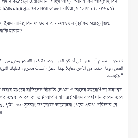
রদান করেছেন চেয়ারম্যান: শাইখ আব্দুল আযিয বিন আব্দুল্লাহ বিন
ান রাহিমাহুল্লাহ।(সূত্র: ফাতাওয়া লাজনা দায়িমা; ফতোয়া নং: ১৪৬০৭)
াহ, ইমাম সালিহ বিন ফাওযান আল-ফাওযান (হাফিযাহুল্লাহ) [জন্ম:
 নাকি হারাম?
العمل ، وما أخذته من الأجر، مقابلاً لهذا العمل: كسبٌ محرم ، فعليك الت
وتوبتك “​
 করার মাধ্যমে বাতিলের স্বীকৃতি দেওয়া ও তাদের সহযোগিতা করা হয়।
র উপর তওবা আবশ্যক। তাই আপনি যদি এই পরিমাণ অর্থ দান করেন তবে
; পৃষ্ঠা; ৪০) সুতরাং উপরোক্ত আলোচনা থেকে একথা পরিস্কার যে
়।