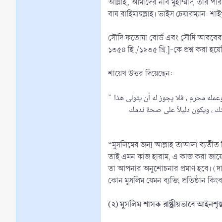
আল্লাহ, আমাদের নবি মুহাম্মাদ, তাঁর 
বায রাহিমাহুল্লাহ। ভাইস চেয়ারম্যান: শা
সৌদি ফতোয়া বোর্ড এবং সৌদি আরবের সর্ব
১৩৫৪ হি./১৯৩৫ খ্রি.]-কে প্রশ্ন করা হ
শায়েখ উত্তর দিয়েছেন:
” لا يجوز للمسلم أن يعمل في أماكن الشرك وعبادة غير الله عز وجل، من الكنائس والأضرحة وغير ذلك ؛ لأنه بذلك يكون مقرًّا للباطل ، ومعينًا لأصحابه عليه ، وعمله محرم ، فلا يجوز له أن يتولى هذا
ذمتك ، ويكون دليلاً على صحة ندمك
“মুসলিমের জন্য আল্লাহ তাআলা ব্যতীত শ
তাই এমন কাজ হারাম, এ কাজ করা জায়
তা আপনার অনুশোচনার প্রমাণ হবে। (দা
কোন মুসলিম যেমন ব্যক্তি, প্রতিষ্ঠান কিং
(২) মুসলিম শাসক রাষ্ট্রীয়ভাবে আইনশৃঙ্