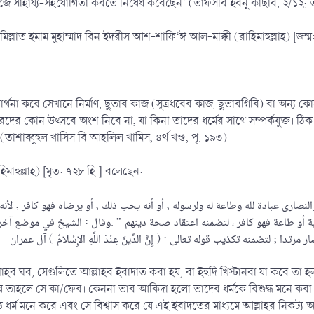
জে সাহায্য-সহযোগিতা করতে নিষেধ করেছেন’ (তাফসীর ইবনু কাছীর, ২/১২; ত
মিল্লাত ইমাম মুহাম্মাদ বিন ইদরীস আশ-শাফি‘ঈ আল-মাক্কী (রাহিমাহুল্লাহ) [জন্
 প্রার্থনা করে সেখানে নির্মাণ, ছুতার কাজ (সূত্রধরের কাজ, ছুতারগিরি) বা অ
ফিরদের কোন উৎসবে অংশ নিবে না, যা কিনা তাদের ধর্মের সাথে সম্পর্কযুক্ত। 
 (তাশাব্বুহুল খাসিস বি আহলিল খামিস, ৪র্থ খণ্ড, পৃ. ১৯৩)
িমাহুল্লাহ) [মৃত: ৭২৮ হি.] বলেছেন:
د والنصارى عبادة لله وطاعة له ولرسوله , أو أنه يحب ذلك , أو يرضاه فهو كافر ; ل
بة أو طاعة فهو كافر ، لتضمنه اعتقاد صحة دينهم ” .وقال : الشيخ في موضع آخر:”
 আল্লাহর ঘর, সেগুলিতে আল্লাহর ইবাদাত করা হয়, বা ইহুদি খ্রিস্টানরা যা করে
য় তাহলে সে কা/ফের। কেননা তার আকিদা হলো তাদের ধর্মকে বিশুদ্ধ মনে করা। 
তি ধর্ম মনে করে এবং সে বিশ্বাস করে যে এই ইবাদতের মাধ্যমে আল্লাহর নিকট্য 