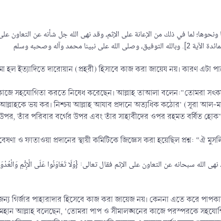
لما في ذلك من الإعانة على الإثم، وقد نهى الله جل شأنه عن التعاون على الإثم فقال: {و
মা হল ইত্যাদিতে দারোয়ান (প্রহরী) হিসাবে কাজ করা জায়েয নয়। কারণ এটা প
র কাজে সহযোগিতা করতে নিষেধ করেছেন। আল্লাহ তাআলা বলেন:”তোমরা সৎকর্ম
্লাহকে ভয় কর। নিশ্চয় আল্লাহ আযাব প্রদানে অত্যধিক কঠোর’ (সূরা আল-মায়
ল্লামের উপর, তাঁর পরিবার বর্গের উপর এবং তাঁর সাহাবীদের ওপর রহমত বর্ষিত 
ও ফাতাওয়া প্রদানের স্থায়ী কমিটিকে জিজ্ঞেস করা হয়েছিল প্রশ্ন: “ঐ মুসলি
জন্য গির্জার পাহারাদার হিসেবে কাজ করা জায়েজ নয়। কেননা এতে করে পাপক
হান আল্লাহ বলেছেন, ‘তোমরা পাপ ও সীমালঙ্ঘনের কাজে পরস্পরকে সহযোগি