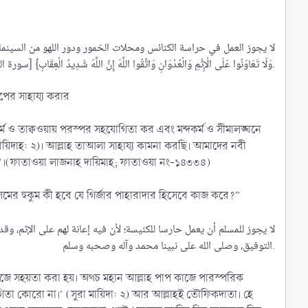
لا يجوز العمل في حراسة الكنائس ومحلات الخمور ودور اللهو من السينما ونحوها؛ 
وَلَا تَعَاوَنُوا عَلَى الْإِثْمِ وَالْعُدْوَانِ وَاتَّقُوا اللَّهَ إِنَّ اللَّهَ شَدِيدُ الْعِقَابِ} [سورة المائدة الآية 2]. وبالله التوفيق، وصلى الله على نبينا محمد وآله وصحبه وسلم.
াপের সাহায্য করার
 ও তাক্বওয়ায় পরস্পর সহযোগিতা কর এবং মন্দকর্ম ও সীমালঙ্ঘনে
িদাহ: ২)। আল্লাহ তাআলা সাহায্য কামনা করছি। আমাদের নবী
হোক”।(ফাতাওয়া লাজনাহ দায়িমাহ; ফাতাওয়া নং-১৪৩৩৪)
মের হুকুম কী হবে যে গির্জার পাহারাদার হিসেবে কাজ করে?”
التوفيق، وصلى الله على نبينا محمد وآله وصحبه وسلم.​
াজে সহয়তা করা হয়। অথচ মহান আল্লাহ পাপ কাজে পারস্পরিক
তা কোরো না।’ (সুরা মায়িদা: ২) আর আল্লাহই তৌফিকদাতা। হে