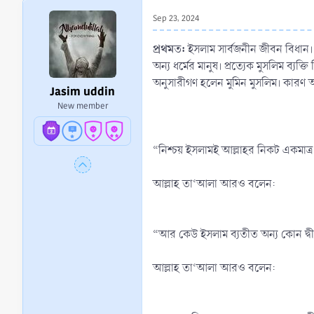
r
Sep 23, 2024
t
e
প্রথমত:
ইসলাম সার্বজনীন জীবন বিধান। যে
r
অন্য ধর্মের মানুষ। প্রত্যেক মুসলিম ব
অনুসারীগণ হলেন মুমিন মুসলিম। কারণ 
Jasim uddin
New member
“নিশ্চয় ইসলামই আল্লাহর নিকট একমাত্
আল্লাহ তা‘আলা আরও বলেন:
“আর কেউ ইসলাম ব্যতীত অন্য কোন দ্বীন
আল্লাহ তা‘আলা আরও বলেন: