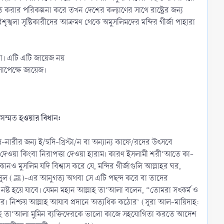
ষতি করার পরিকল্পনা করে তখন দেশের কল্যাণের সাথে রাষ্ট্রের জন্য
বিশৃঙ্খলা সৃষ্টিকারীদের আক্রমণ থেকে অমুসলিমদের মন্দির গীর্জা পাহারা
। এটি এটি জায়েজ নয়​
সাপেক্ষে জায়েজ।​
সম্মত হওয়ার বিধান:
রীর জন্য ই/হুদি-খ্রিস্টা/ন বা অন্যান্য কাফে/রদের উৎসবে
রা দেওয়া কিংবা নিরাপত্তা দেওয়া হারাম। কারণ ইসলামী শরী‘আতে কা-
মুসলিম যদি বিশ্বাস করে যে, মন্দির গীর্জাগুলি আল্লাহর ঘর,
 তাদের
 ঈমান নষ্ট হয়ে যাবে। যেমন মহান আল্লাহ তা‘আলা বলেন, “তোমরা সৎকর্ম ও
। নিশ্চয় আল্লাহ আযাব প্রদানে অত্যধিক কঠোর’ (সূরা আল-মায়িদাহ:
 আল্লাহ তা‘আলা মুমিন ব্যক্তিদেরকে ভালো কাজে সহযোগিতা করতে আদেশ