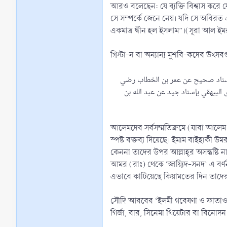
আরও বলেছেন: যে ব্যক্তি বিশ্বাস করে য
সে সম্পর্কে জেনে নেয়। যদি সে অবির
একমাত্র দ্বীন হল ইসলাম”।(সূরা আল ইমরা
খ্রিস্টা-ন বা অন্যান্য মুশরি-কদের উৎস
ي بإسناد صحيح عن عمر بن الخطاب رضي
 البيهقي بإسناد جيد عن عبد الله بن
আলেমদের সর্বসম্মতিক্রমে (যারা আলেম 
স্পষ্ট বক্তব্য দিয়েছে। ইমাম বাইহাক
কেননা তাদের উপর আল্লাহ্‌র অসন্তুষ্টি
আমর (রাঃ) থেকে ‘জায়্যিদ-সনদ’ এ বর্ণন
এভাবে কাটিয়েছে কিয়ামতের দিন তাদের 
সৌদি আরবের ‘ইলমী গবেষণা ও ফাতাওয়া 
গির্জা, বার, সিনেমা থিয়েটার বা বিন