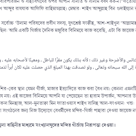
পরিবারপরিজন ও সাহাবিগণের ওপর আপনি সালাত ও সালাম বর্ষণ করুন।”ফতোয়া প্
ইখ আব্দুর রাযযাক আফিফি রাহিমাহুল্লাহ। মেম্বার: শাইখ আব্দুল্লাহ বিন গুদাইয়্য
োচ্চ ‘উলামা পরিষদের প্রবীণ সদস্য, যুগশ্রেষ্ঠ ফাক্বীহ, আশ-শাইখুল ‘আল্লাম
য়েছিল: আমি একটি গির্জায় দৈনিক মজুরির বিনিময়ে কাজ করেছি, এটা কি জায়েজ
وبة إلى الله سبحانه وتعالى ، ولو تصدقت بهذا المبلغ الذي حصلت عليه لكان أبرأ ل
ির-কের স্থান যেমন গীর্জা, মাজার ইত্যাদিতে কাজ করা বৈধ নয়। কেননা এমনটি
েয নয়। এই কাজের বিনিময়ে আপনি যা পেয়েছেন তা হারাম উপার্জন, আপনা
রুল মিনহাজ, আল-মুনতাক্বা মিন ফাতাওয়াস শাইখ সালিহ আল-ফাওযান: খন্ড: ৫
বা সংগঠনের জন্য নিজ উদ্যোগে বেধর্মীদের মন্দির-গির্জা পাহারা দেওয়া জায়েজ নয
খলা বাহিনীর মাধ্যমে সংখ্যালঘুদের মন্দির গীর্জায় নিরাপত্তা দেওয়া।