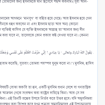
 তোমাদের জন্য ইসলামকে দ্বীন হিসেবে পছন্দ করলাম।(সূরা আল-
ধর্ম ইসলামের আগমনে ‘মানসুখ’ বা রহিত হয়ে গেছে। আর ইসলাম হয়ে গেল
 দীনকে গ্রহণ করবেন না এবং ইসলাম ছাড়া আর অন্য কোনো
 ব্যক্তিই কাফির যে ব্যক্তি ইসলামকে আল্লাহ তা‘আলার জন্য দীন
ম করা যাবে না, তাদেরকে কোন প্রকার কষ্ট দেওয়া যাবে না। কেননা
« يَقُولُ اللهُ تَبَاركَ وتعالى : يَا عِبَادي ! إنِّي حَرَّمْتُ الظُلْمَ عَلَى نَفْسي وَجَعَلْتُهُ بيْنَكم مُحَرَّماً فَلا تَظَالَمُوا .​
ারাম করেছি; সুতরাং তোমরা পরস্পর যুলুম করো না।”(মুসলিম, হাদিস
ষয়টি বোঝা জরুরি তা হল, একটি মুসলিম প্রধান দেশে বা গণতান্ত্রিক
ক্রমণ থেকে সংরক্ষণ করা রাষ্ট্রের দায়িত্বে কিনা। আর সে সব
া। এই তিনটি প্রশ্নের উপরে নির্ভর করে উত্তর হবে। যদি অমুসলিমরা
 তার সংরক্ষণ করা বিশেষ করে যখন শত্রুরা অমুসলিমদের এই উপাসনালয়ে