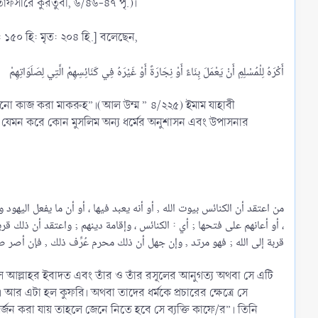
াফসীরে কুরতুবী, ৬/৪৬-৪৭ পৃ.)।
ম: ১৫০ হি: মৃত: ২০৪ হি.] বলেছেন,
ন্য কোনো কাজ করা মাকরুহ”।(আল উম্ম ” ৪/২২৫) ইমাম যাহাবী
ঠিক যেমন করে কোন মুসলিম অন্য ধর্মের অনুশাসন এবং উপাসনার
من اعتقد أن الكنائس بيوت الله , أو أنه يعبد فيها ، أو أن ما يفعل اليهو
أو أعانهم على فتحها ; أي : الكنائس ، وإقامة دينهم ; واعتقد أن ذلك قر
 তা হল আল্লাহর ইবাদত এবং তাঁর ও তাঁর রসূলের আনুগত্য অথবা সে এটি
আর এটা হল কুফরি। অথবা তাদের ধর্মকে প্রচারের ক্ষেত্রে সে
অর্জন করা যায় তাহলে জেনে নিতে হবে সে ব্যক্তি কাফে/র”। তিনি