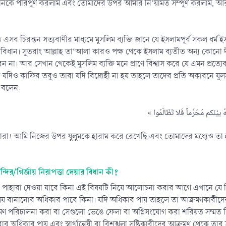
নকে পরিপূর্ণ করলাম এবং তোমাদের উপর আমার নি‘য়ামত সম্পূর্ণ করলাম, আর
ত এসব চিরন্তন সত্যবাণীর মাধ্যমে মুসলিম ব্যক্তি জানে যে ইসলামপূর্ব সকল 
নবিধান। সুতরাং আল্লাহ তা‘আলা কারও পক্ষ থেকে ইসলাম ব্যতীত অন্য কোনো
া। আর সেখান থেকেই মুসলিম ব্যক্তি মনে প্রাণে বিশ্বাস করে যে এমন প্রত্যেক
 যদিও কাফির তবুও তারা যদি বিদ্রোহী না হয় তাহলে তাদের প্রতি অকারনে যুল
াম বলেন:
ারা! আমি নিজের উপর যুলুমকে হারাম করে রেখেছি এবং তোমাদের মধ্যেও তা হ
দির/গির্জায় নিরাপত্তা দেয়ার বিধান কী?
দির পাহারা দেওয়া যাবে কিনা এই বিষয়টি নিয়ে আলোচনা করার আগে এখানে যে বি
লয় বানানোর অধিকার পাবে কিনা। যদি অধিকার পায় তাহলে তা আক্রমণকারীদের আ
ণ পরিচালনা করা বা সেগুলো ভেঙে ফেলা বা অগ্নিসংযোগ করা শরিয়ত সম্মত কিন
ার অধিকার পায় এবং স্বার্থান্বেষী বা বিশৃঙ্খলা সৃষ্টিকারীদের আক্রমণ থেকে