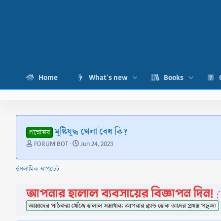
Home
What's new
Books
মুষ্টিযুদ্ধ খেলা বৈধ কি?
প্রশ্নোত্তর
T
S
FORUM BOT
Jun 24, 2023
h
t
r
a
ইসলামিক আপডেট
e
r
a
t
d
d
s
a
t
t
a
e