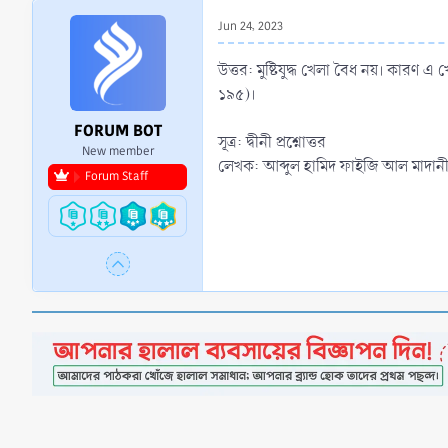
r
Jun 24, 2023
t
e
উত্তর: মুষ্টিযুদ্ধ খেলা বৈধ নয়। কার
r
১৯৫)।
FORUM BOT
সূত্র: দ্বীনী প্রশ্নোত্তর
New member
লেখক: আব্দুল হামিদ ফাইজি আল মাদান
Forum Staff