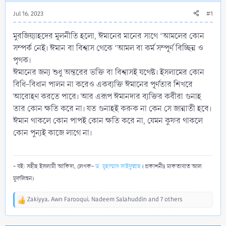
Jul 16, 2023
#1
মুরজিয়্যাহদের মূলনীতি হলো, ঈমানের মানের সাথে ‘আমলের কোন
সম্পর্ক নেই। ঈমান বা বিশ্বাস থেকে ‘আমল বা কর্ম সম্পূর্ণ বিচ্ছিন্ন ও
পৃথক।
ঈমানের জন্য শুধু অন্তরের ভক্তি বা বিশ্বাসই যথেষ্ট। ইসলামের কোন
বিধি-বিধান পালন না করেও একব্যক্তি ঈমানের পূর্ণতার শিখরে
আরোহণ করতে পারে। আর এরূপ ঈমানদার ব্যক্তির কবীরা গুনাহ
তার কোন ক্ষতি করে না। যত গুনাহই করুক না কেন সে জান্নাতী হবে।
ঈমান থাকলে কোন পাপই কোন ক্ষতি করে না, যেমন কুফর থাকলে
কোন পুন্যই কাজে লাগে না।
- বই: সহীহ ইসলামী আকিদা, লেখক-
ড. মুহাম্মাদ সাইফুল্লাহ
(প্রকাশনীঃ মাকতাবাত আল
মুফলিহুন)
Zakiyya
,
Awn Farooqui
,
Nadeem Salahuddin
and 7 others
R
e
a