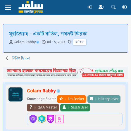
মুরজিয়্যাহ - একটি বাতিল, পথভ্রষ্ট ফিরকা
T
S
T
Golam Rabby
Jul 16, 2023
আকিদা
h
t
a
r
a
g
e
r
s
বিবিধ ফিতনা
a
t
d
d
s
a
t
t
a
e
Golam Rabby
r
t
Knowledge Sharer
ilm Seeker
HistoryLover
e
Q&A Master
Salafi User
r