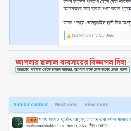
উপর লাভের পরিমাণ ছেড়ে দেয়া শরিয়ত সম
আত্মরক্ষার জন্য ব্যবসা শুরু করার পূর্ব
উত্তর প্রদানে: আব্দুল্লাহিল হাদী বিন আব
SalafiForum
and
Abu Umar
R
e
a
c
t
i
o
n
s
:
Similar content
Most view
View more
ফরয সালাত ব্যতীত অন্যান্য সালাত তথা নফল সালাত
সালাত
bhuiyanmdshahidullah
Nov 11, 2024
দ্বীনি প্রশ্নোত্তর