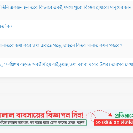
ি তিনি একজন হন তবে কিভাবে একই সময়ে পুরো বিশ্বের হাযারো মানুষের জা
লত কি?
সালাতকে জমা করে তথা একত্রে পড়ে, তাহলে বিতর সালাত কখন পড়বে?
, ‘সর্বপ্রথম রহমত অবতীর্ণ হয় বাইতুল্লাহ তথা কা‘বা ঘরের উপর। তারপর সেখ