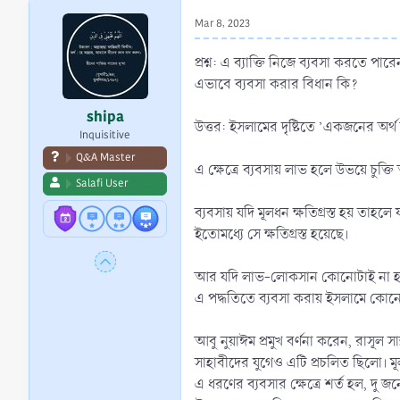
r
Mar 8, 2023
t
e
প্রশ্ন: এ ব্যাক্তি নিজে ব্যবসা করতে প
r
এভাবে ব্যবসা করার বিধান কি?
shipa
উত্তর: ইসলামের দৃষ্টিতে ’একজনের অর্
Inquisitive
Q&A Master
এ ক্ষেত্রে ব্যবসায় লাভ হলে উভয়ে চুক্
Salafi User
ব্যবসায় যদি মূলধন ক্ষতিগ্রস্ত হয় তাহলে
ইতোমধ্যে সে ক্ষতিগ্রস্ত হয়েছে।
আর যদি লাভ-লোকসান কোনোটাই না হয়
এ পদ্ধতিতে ব্যবসা করায় ইসলামে কোনো
আবু নুয়াঈম প্রমুখ বর্ণনা করেন, রাসূল স
সাহাবীদের যুগেও এটি প্রচলিত ছিলো। ম
এ ধরণের ব্যবসার ক্ষেত্রে শর্ত হল, দু 