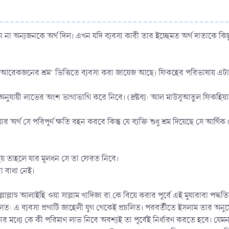
ারেন না অন্যজনকে অর্থ দিল। এখন যদি ব্যবসা কারী তার ইচ্ছেমত অর্থ দাতাকে ক
থ আরেকজনের শ্রম’ ভিত্তিতে ব্যবসা করা জায়েজ আছে। ফিকহের পরিভাষায় এটাক
তি অনুযায়ী লাভের অংশ ভাগাভাগি করে নিবে। (দ্রষ্টব্য: আল মাউসূআতুল ফিকহি
 যার অর্থ সে পরিপূর্ণ ক্ষতি বহন করবে কিন্তু যে ব্যক্তি শুধু শ্রম দিয়েছে সে 
 তাহলে যার মূলধন সে তা ফেরত নিবে।
 বাধা নেই।
াল্লাল্লাহু আলাইহি ওয়া সাল্লাম খাদিজা রা.কে বিয়ে করার পূর্বে এই মুযারাবা পদ
ূলত: এ ব্যবসা প্রথাটি জাহেলী যুগ থেকেই প্রচলিত। পরবর্তীতে ইসলাম তার অন
জনের মধ্যে কে কী পরিমাণ লাভ নিবে অবশ্যই তা পূর্বেই নির্ধারণ করতে হবে। যে