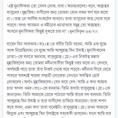
‘এই মুনাফিকরা তো সেসব লোক, যারা (আনছারদের) বলে, আল্লাহর
রাসূলের (মুহাজির) সাথীদের জন্য তোমরা কোন রকম অর্থ ব্যয় করো
না। (তাহ’লে আর্থিক সংকটের কারণে) তারা রাসূলের কাছ থেকে সরে
পড়বে। অথচ আসমান ও যমীনের ধনভান্ডার সমূহ তো আল্লাহর।
আসলে মুনাফিকরা কিছুই বুঝতে চায় না’
(মুনাফিকূন ৬৩/৭)
।
যায়েদ বিন আরকাম (রাঃ) হ’তে বর্ণিত তিনি বলেন, আমি এক যুদ্ধে
অংশ নিয়েছিলাম। সে যুদ্ধে আমি আব্দুল্লাহ বিন উবাই (মুনাফিকদের
নেতা)-কে বলতে শুনলাম, রাসূলুল্লাহ (ﷺ)-এর নিকটস্থ মক্কার
মুহাজিরদের জন্য তোমরা মদীনাবাসীরা কিছুই খরচ করো না। দেখবে,
অর্থকষ্টে পড়ে তারা তাঁর নিকট থেকে সরে পড়বে। মদীনায় ফিরে যেতে
পারলে অবশ্যই আমরা সম্মানী লোকেরা সেখানে অবস্থিত ছোট
লোকদের (অর্থাৎ মুহাজিরদের) বের করে দেব। আমি এ কথা আমার
চাচা অথবা ওমর (রাঃ)-কে বললাম। তিনি কথাটা রাসূলুল্লাহ (ﷺ)-কে
জানালেন। তিনি আমাকে ডেকে পাঠালে আমি তাঁকে সব বললাম। তিনি
আব্দুল্লাহ বিন উবাই ও তার সাথীদের ডাকিয়ে আনলেন। তারা শপথ
করে বলল, এমন কথা তারা বলেইনি। রাসূলুল্লাহ (ﷺ) তখন আমাকে
মিথ্যুক এবং আব্দুল্লাহ বিন উবাইকে সত্যবাদী ভাবলেন। ফলে আমি যার