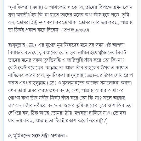
‘মুনাফিকরা (সদাই) এ আশংকায় থাকে যে, তাদের বিপক্ষে এমন কোন
সূরা অবতীর্ণ হয় কি-না যাতে তাদের মনের কথা ফাঁস হয়ে পড়ে। তুমি
বল, তোমরা ঠাট্টা-মশকরা করতে থাক। তোমরা যার ভয় করছ, আল্লাহ
তা ঠিকই প্রকাশ করে দিবেন’
(তওবা ৯/৬৪)
।
রাসূলুল্লাহ (ﷺ)-এর যুগের মুনাফিকদের মনে সব সময় এই আশঙ্কা
বিরাজ করত যে, কুরআনের কোন সূরা নাযিল হয়ে মুমিনদের নিকট
তাদের মনের সকল দূরভিসন্ধি ও জারিজুরি ফাঁস করে দেয় কি-না?
কেউ কেউ বলেছেন, আল্লাহ তা‘আলা তাঁর রাসূলের উপর এ আয়াত
নাযিলের কারণ হ’ল, মুনাফিকরা রাসূলুল্লাহ (ﷺ)-এর উপর দোষারোপ
করত এবং রাসূলুল্লাহ (ﷺ) ও মুসলমানদের কাজের সমালোচনা করত।
যখন তারা এসব করত তখন বলত, দেখ, আল্লাহ আবার আমাদের
গোপন কথা তাঁর নবীর নিকট ফাঁস করে দেন কি-না? ফলে আল্লাহ
তা‘আলা তাঁর নবীকে বললেন, ওদের তুমি ধমকের সুরে ও শাস্তির ভয়
দেখিয়ে বল, ঠিক আছে তোমরা ঠাট্টা-মশকরা চালিয়ে যাও। তোমরা
যার ভয় করছ, আল্লাহ তা ঠিকই প্রকাশ করে দিবেন।[17]
৫. মুমিনদের সঙ্গে ঠাট্টা-মশকরা :