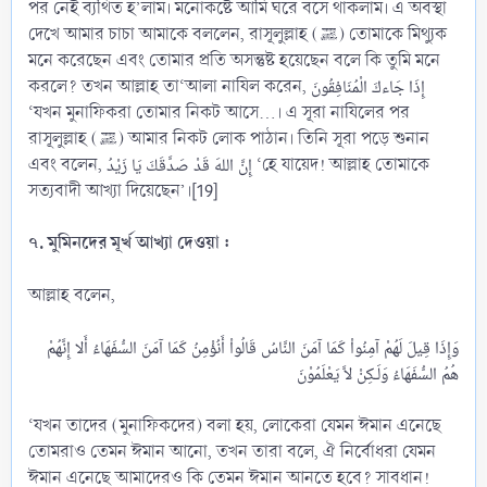
পর নেই ব্যথিত হ’লাম। মনোকষ্টে আমি ঘরে বসে থাকলাম। এ অবস্থা
দেখে আমার চাচা আমাকে বললেন, রাসূলুল্লাহ (ﷺ) তোমাকে মিথ্যুক
মনে করেছেন এবং তোমার প্রতি অসন্তুষ্ট হয়েছেন বলে কি তুমি মনে
করলে? তখন আল্লাহ তা‘আলা নাযিল করেন, إِذَا جَاءكَ الْمُنَافِقُونَ
‘যখন মুনাফিকরা তোমার নিকট আসে...। এ সূরা নাযিলের পর
রাসূলুল্লাহ (ﷺ) আমার নিকট লোক পাঠান। তিনি সূরা পড়ে শুনান
এবং বলেন, إِنَّ اللهَ قَدْ صَدَّقَكَ يَا زَيْدُ ‘হে যায়েদ! আল্লাহ তোমাকে
সত্যবাদী আখ্যা দিয়েছেন’।[19]
৭. মুমিনদের মূর্খ আখ্যা দেওয়া :
আল্লাহ বলেন,
وَإِذَا قِيلَ لَهُمْ آمِنُواْ كَمَا آمَنَ النَّاسُ قَالُواْ أَنُؤْمِنُ كَمَا آمَنَ السُّفَهَاءُ أَلا إِنَّهُمْ
‘যখন তাদের (মুনাফিকদের) বলা হয়, লোকেরা যেমন ঈমান এনেছে
তোমরাও তেমন ঈমান আনো, তখন তারা বলে, ঐ নির্বোধরা যেমন
ঈমান এনেছে আমাদেরও কি তেমন ঈমান আনতে হবে? সাবধান!