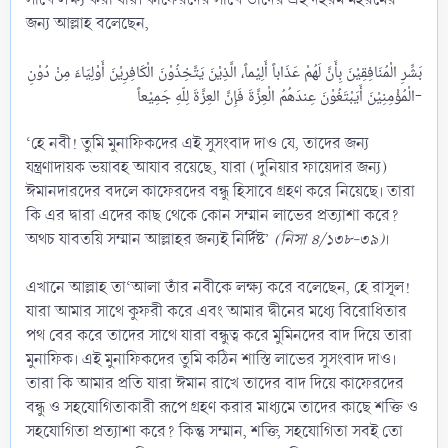
জন্য আল্লাহ বলেছেন,
بَشِّرِ الْمُنَافِقِيْنَ بِأَنَّ لَهُمْ عَذَاباً أَلِيْماً، الَّذِيْنَ يَتَّخِذُوْنَ الْكَافِرِيْنَ أَوْلِيَاءَ مِنْ دُوْنِ
الْمُؤْمِنِيْنَ أَيَبْتَغُوْنَ عِندَهُمُ الْعِزَّةَ فَإِنَّ العِزَّةَ لِلّهِ جَمِيْعاً-​
‘হে নবী! তুমি মুনাফিকদের এই সুসংবাদ দাও যে, তাদের জন্য
যন্ত্রণাদায়ক ভয়াবহ আযাব রয়েছে, যারা (দুনিয়ার ফায়েদার জন্য)
ঈমানদারদের বদলে কাফেরদের বন্ধু হিসাবে গ্রহণ করে নিয়েছে। তারা
কি এর দ্বারা এদের কাছ থেকে কোন সম্মান লাভের প্রত্যাশা করে?
অথচ যাবতয়ি সম্মান আল্লাহর জন্যই নির্দিষ্ট’
(নিসা ৪/১৩৮-৩৯)
।
এখানে আল্লাহ তা‘আলা তাঁর নবীকে লক্ষ্য করে বলেছেন, হে রাসূল!
যারা আমার সাথে কুফরী করে এবং আমার দ্বীনের মধ্যে বিরোধিতার
পথ বের করে তাদের সাথে যারা বন্ধুত্ব করে মুমিনদের বাদ দিয়ে তারা
মুনাফিক। এই মুনাফিকদের তুমি কঠিন শাস্তি লাভের সুসংবাদ দাও।
তারা কি আমার প্রতি যারা ঈমান রাখে তাদের বাদ দিয়ে কাফেরদের
বন্ধু ও সহযোগিতাকারী রূপে গ্রহণ করার মাধ্যমে তাদের কাছে শক্তি ও
সহযোগিতা প্রত্যাশা করে? কিন্তু সম্মান, শক্তি, সহযোগিতা সবই তো