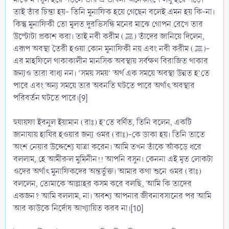
তাই তাঁর চিন্তা হয়- তিনি মুনাফিক হয়ে গেছেন বলেই এমন হয় কি-না।
কিন্তু মুনাফিকী তো মূলত দুরভিসন্ধি মনের মাঝে গোপন রেখে তার
উল্টোটা প্রকাশ করা। তাই নবী করীম (ﷺ) তাঁদের জানিয়ে দিলেন,
এরূপ অবস্থা তৈরী হওয়া কোন মুনাফিকী নয় এবং নবী করীম (ﷺ)-
এর মাহফিলে থাকাকালীন মানসিক অবস্থায় সর্বক্ষণ বিরাজিত থাকার
জন্যও তারা বাধ্য নন। ‘সময় সময়’ অর্থ এক সময়ে অবস্থা উন্নত হ’তে
পারে এবং অন্য সময়ে তার অবনতি ঘটতে পারে অর্থাৎ অবস্থার
পরিবর্তন ঘটতে পারে।[9]
হুযায়ফা ইবনুল ইয়ামান (রাঃ) হ’তে বর্ণিত, তিনি বলেন, একটি
জানাযায় হাযির হওয়ার জন্য ওমর (রাঃ)-কে ডাকা হয়। তিনি তাতে
অংশ নেয়ার উদ্দেশ্যে যাত্রা করেন। আমি তখন তাঁকে অাঁকড়ে ধরে
বললাম, হে আমীরুল মুমিনীন!! আপনি বসুন। কেননা এই মৃত লোকটা
ওদের অর্থাৎ মুনাফিকদের অন্তর্ভুক্ত। আমার কথা শুনে ওমর (রাঃ)
বললেন, তোমাকে আল্লাহর কসম করে বলছি, আমি কি তাদের
একজন? আমি বললাম, না। অবশ্য আপনার জীবনাবসানের পর আমি
আর কাউকে নির্দোষ আখ্যায়িত করব না।[10]