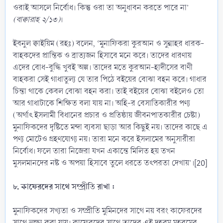
ওরাই আসলে নির্বোধ। কিন্তু ওরা তা অনুধাবন করতে পারে না’
(বাক্বারাহ ২/১৩)
।
ইবনুল ক্বাইয়িম (রহঃ) বলেন, ‘মুনাফিকরা কুরআন ও সুন্নাহর ধারক-
বাহকদের প্রান্তিক ও ব্রাত্যজন হিসাবে মনে করে। তাদের ধারণায়
এদের বোধ-বুদ্ধি খুবই অল্প। তাদের মতে কুরআন-হাদীসের বাণী
বাহকরা সেই গাধাতুল্য যে তার পিঠে বইয়ের বোঝা বহন করে। গাধার
চিন্তা থাকে কেবল বোঝা বহন করা। তাই বইয়ের বোঝা বইলেও তো
আর গাধাটাকে শিক্ষিত বলা যায় না। অহি-র বেসাতিকারীর পণ্য
(অর্থাৎ ইসলামী বিধানের প্রচার ও প্রতিষ্ঠায় জীবনপাতকারীর চেষ্টা)
মুনাফিকদের দৃষ্টিতে মন্দা ব্যবসা ছাড়া আর কিছুই নয়। তাদের কাছে এ
পণ্য মোটেও গ্রহণযোগ্য নয়। তারা মনে করে ইসলামের অনুসারীরা
নির্বোধ। ফলে তারা নিজেরা যখন একান্তে মিলিত হয় তখন
মুসলমানদের নষ্ট ও অপয়া হিসাবে তুলে ধরতে তৎপরতা দেখায়’।[20]
৮. কাফেরদের সাথে সম্প্রীতি রাখা :
মুনাফিকদের সখ্যতা ও সম্প্রীতি মুমিনদের সাথে নয় বরং কাফেরদের
সাথে লক্ষ্য করা যায়। কাফেরদের সাথে তাদের এই দহরম মহরমের