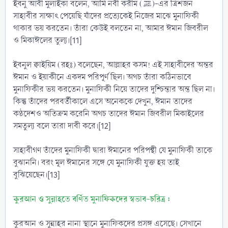
ইবনু আবী মুলাইকা বলেন, আমি নবী করীম (ﷺ)-এর ত্রিশজন
সাহাবীর সাক্ষাৎ পেয়েছি যাঁদের প্রত্যেকেই নিজের মাঝে মুনাফিকী
থাকার ভয় করতেন। তাঁরা কেউই বলতেন না, আমার ঈমান জিবরীল
ও মিকাঈলের তুল্য।[11]
ইবনুল ক্বাইয়িম (রহঃ) বলেছেন, আল্লাহর কসম! এই সাহাবীদের অন্তর
ঈমান ও ইয়াকীনে একদম পরিপূর্ণ ছিল। অথচ তাঁরা কঠিনভাবে
মুনাফিকীর ভয় করতেন। মুনাফিকী নিয়ে তাদের দুশ্চিন্তার অন্ত ছিল না।
কিন্তু তাঁদের পরবর্তীকালে এসে অনেককে দেখুন, ঈমান তাদের
কণ্ঠদেশও অতিক্রম করেনি অথচ তাদের ঈমান জিবরীল মিকাইলের
সমতুল্য বলে তারা দাবী করে।[12]
সাহাবীগণ তাঁদের মুনাফিকী দ্বারা ঈমানের পরিপন্থী যে মুনাফিকী তাকে
বুঝাননি। বরং মূল ঈমানের সঙ্গে যে মুনাফিকী যুক্ত হয় তাই
বুঝিয়েছেন।[13]
কুরআন ও সুন্নাহতে বর্ণিত মুনাফিকদের স্বভাব-চরিত্র :
কুরআন ও সুন্নাহর নানা স্থানে মুনাফিকদের প্রসঙ্গ এসেছে। সেখানে