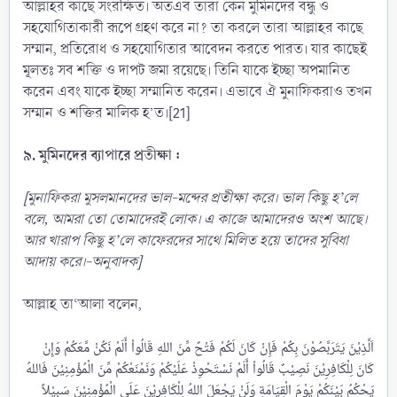
আল্লাহর কাছে সংরক্ষিত। অতএব তারা কেন মুমিনদের বন্ধু ও
সহযোগিতাকারী রূপে গ্রহণ করে না? তা করলে তারা আল্লাহর কাছে
সম্মান, প্রতিরোধ ও সহযোগিতার আবেদন করতে পারত। যার কাছেই
মূলতঃ সব শক্তি ও দাপট জমা রয়েছে। তিনি যাকে ইচ্ছা অপমানিত
করেন এবং যাকে ইচ্ছা সম্মানিত করেন। এভাবে ঐ মুনাফিকরাও তখন
সম্মান ও শক্তির মালিক হ’ত।[21]
৯. মুমিনদের ব্যাপারে প্রতীক্ষা :
[মুনাফিকরা মুসলমানদের ভাল-মন্দের প্রতীক্ষা করে। ভাল কিছু হ’লে
বলে, আমরা তো তোমাদেরই লোক। এ কাজে আমাদেরও অংশ আছে।
আর খারাপ কিছু হ’লে কাফেরদের সাথে মিলিত হয়ে তাদের সুবিধা
আদায় করে।-অনুবাদক]
আল্লাহ তা‘আলা বলেন,
اَلَّذِيْنَ يَتَرَبَّصُوْنَ بِكُمْ فَإِنْ كَانَ لَكُمْ فَتْحٌ مِّنَ اللهِ قَالُواْ أَلَمْ نَكُنْ مَّعَكُمْ وَإِنْ
كَانَ لِلْكَافِرِيْنَ نَصِيْبٌ قَالُواْ أَلَمْ نَسْتَحْوِذْ عَلَيْكُمْ وَنَمْنَعْكُمْ مِّنَ الْمُؤْمِنِيْنَ فَاللهُ