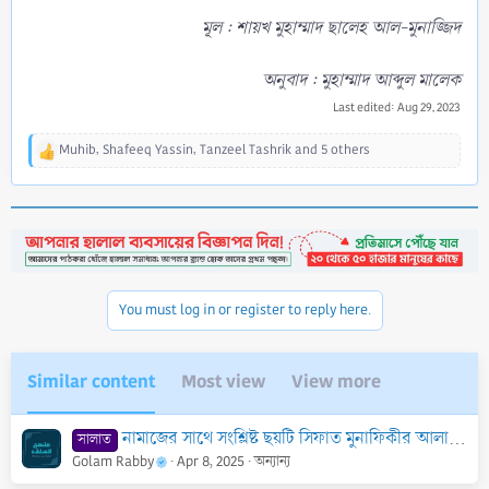
মূল : শায়খ মুহাম্মাদ ছালেহ আল-মুনাজ্জিদ
অনুবাদ : মুহাম্মাদ আব্দুল মালেক
Last edited:
Aug 29, 2023
Muhib
,
Shafeeq Yassin
,
Tanzeel Tashrik
and 5 others
R
e
a
c
t
i
o
n
You must log in or register to reply here.
s
:
Similar content
Most view
View more
নামাজের সাথে সংশ্লিষ্ট ছয়টি সিফাত‌ মুনাফিকীর আলামত
সালাত
Golam Rabby
Apr 8, 2025
অন্যান্য