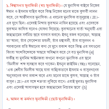
১. বিশ্বাসগত মুনাফিকী (বড় মুনাফিকী) :
যে মুনাফিক বাইরে নিজের
ঈমান ও ইসলাম যাহির করে কিন্তু নিজের মনের মাঝে কুফরী লালন
করে, সে আক্বীদাগত মুনাফিক। এ ধরনের মুনাফিক রাসূলুল্লাহ (ﷺ)-
এর যুগে ছিল। এদেরই নিন্দায় কুরআন নাযিল হয়েছে এবং এদেরকে
কুরআন কাফির বলেও ঘোষণা দিয়েছে। কুরআনের বার্তা অনুযায়ী এরা
জাহান্নামের সর্বনিম্ন স্তরে বসবাস করবে। ইবনু রজব বলেছেন, আল্লাহ
তা‘আলা, তাঁর ফেরেশতা মন্ডলী, তাঁর গ্রন্থাবলী, তাঁর রাসূলগণ ও
পরকালের প্রতি ঈমানের কথা যে মুখে প্রকাশ করে কিন্তু এর সবগুলো
কিংবা অংশবিশেষকে অন্তরে অবিশ্বাস করে সে বড় মুনাফিক।[4]
ফকীহ বা মুসলিম আইনজ্ঞরা কখনো কখনো মুনাফিক এর স্থলে
‘যিনদীক’ শব্দ ব্যবহার করে থাকেন। ইবনুল ক্বাইয়িম (রহঃ) বলেছেন,
‘এক শ্রেণীর যিনদীক আছে যারা বাহ্যিকভাবে ইসলাম ও রাসূলগণের
অনুসরণের কথা প্রকাশ করে এবং মনের মাঝে কুফর, আল্লাহ ও তাঁর
রাসূল (ﷺ)-এর সঙ্গে শত্রুতা লুকিয়ে রাখে। এরাই মূলতঃ মুনাফিক
এবং এদেরই আবাসস্থল হবে জাহান্নামের নিম্নতম স্তরে’।[5]
২. আমল বা কর্মগত মুনাফিকী (ছোট মুনাফিকী) :