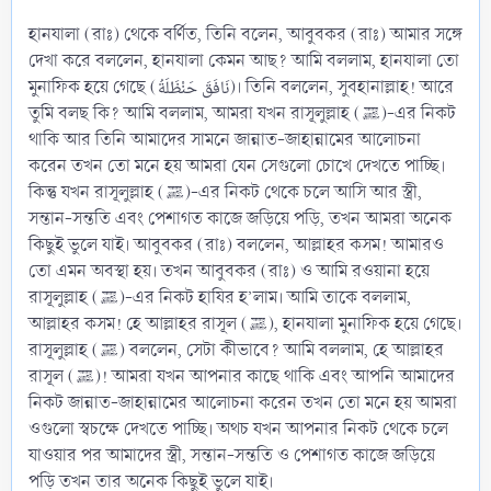
হানযালা (রাঃ) থেকে বর্ণিত, তিনি বলেন, আবুবকর (রাঃ) আমার সঙ্গে
দেখা করে বললেন, হানযালা কেমন আছ? আমি বললাম, হানযালা তো
মুনাফিক হয়ে গেছে (نَافَقَ حَنْظَلَةُ)। তিনি বললেন, সুবহানাল্লাহ! আরে
তুমি বলছ কি? আমি বললাম, আমরা যখন রাসূলুল্লাহ (ﷺ)-এর নিকট
থাকি আর তিনি আমাদের সামনে জান্নাত-জাহান্নামের আলোচনা
করেন তখন তো মনে হয় আমরা যেন সেগুলো চোখে দেখতে পাচ্ছি।
কিন্তু যখন রাসূলুল্লাহ (ﷺ)-এর নিকট থেকে চলে আসি আর স্ত্রী,
সন্তান-সন্ততি এবং পেশাগত কাজে জড়িয়ে পড়ি, তখন আমরা অনেক
কিছুই ভুলে যাই। আবুবকর (রাঃ) বললেন, আল্লাহর কসম! আমারও
তো এমন অবস্থা হয়। তখন আবুবকর (রাঃ) ও আমি রওয়ানা হয়ে
রাসূলুল্লাহ (ﷺ)-এর নিকট হাযির হ’লাম। আমি তাকে বললাম,
আল্লাহর কসম! হে আল্লাহর রাসূল (ﷺ), হানযালা মুনাফিক হয়ে গেছে।
রাসূলুল্লাহ (ﷺ) বললেন, সেটা কীভাবে? আমি বললাম, হে আল্লাহর
রাসূল (ﷺ)! আমরা যখন আপনার কাছে থাকি এবং আপনি আমাদের
নিকট জান্নাত-জাহান্নামের আলোচনা করেন তখন তো মনে হয় আমরা
ওগুলো স্বচক্ষে দেখতে পাচ্ছি। অথচ যখন আপনার নিকট থেকে চলে
যাওয়ার পর আমাদের স্ত্রী, সন্তান-সন্ততি ও পেশাগত কাজে জড়িয়ে
পড়ি তখন তার অনেক কিছুই ভুলে যাই।