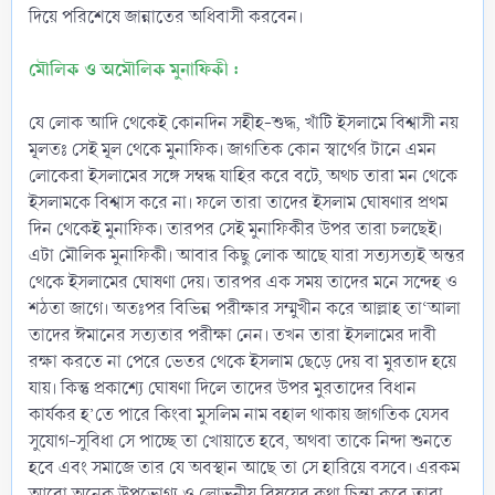
দিয়ে পরিশেষে জান্নাতের অধিবাসী করবেন।
মৌলিক ও অমৌলিক মুনাফিকী :
যে লোক আদি থেকেই কোনদিন সহীহ-শুদ্ধ, খাঁটি ইসলামে বিশ্বাসী নয়
মূলতঃ সেই মূল থেকে মুনাফিক। জাগতিক কোন স্বার্থের টানে এমন
লোকেরা ইসলামের সঙ্গে সম্বন্ধ যাহির করে বটে, অথচ তারা মন থেকে
ইসলামকে বিশ্বাস করে না। ফলে তারা তাদের ইসলাম ঘোষণার প্রথম
দিন থেকেই মুনাফিক। তারপর সেই মুনাফিকীর উপর তারা চলছেই।
এটা মৌলিক মুনাফিকী। আবার কিছু লোক আছে যারা সত্যসত্যই অন্তর
থেকে ইসলামের ঘোষণা দেয়। তারপর এক সময় তাদের মনে সন্দেহ ও
শঠতা জাগে। অতঃপর বিভিন্ন পরীক্ষার সম্মুখীন করে আল্লাহ তা‘আলা
তাদের ঈমানের সত্যতার পরীক্ষা নেন। তখন তারা ইসলামের দাবী
রক্ষা করতে না পেরে ভেতর থেকে ইসলাম ছেড়ে দেয় বা মুরতাদ হয়ে
যায়। কিন্তু প্রকাশ্যে ঘোষণা দিলে তাদের উপর মুরতাদের বিধান
কার্যকর হ’তে পারে কিংবা মুসলিম নাম বহাল থাকায় জাগতিক যেসব
সুযোগ-সুবিধা সে পাচ্ছে তা খোয়াতে হবে, অথবা তাকে নিন্দা শুনতে
হবে এবং সমাজে তার যে অবস্থান আছে তা সে হারিয়ে বসবে। এরকম
আরো অনেক উপভোগ্য ও লোভনীয় বিষয়ের কথা চিন্তা করে তারা