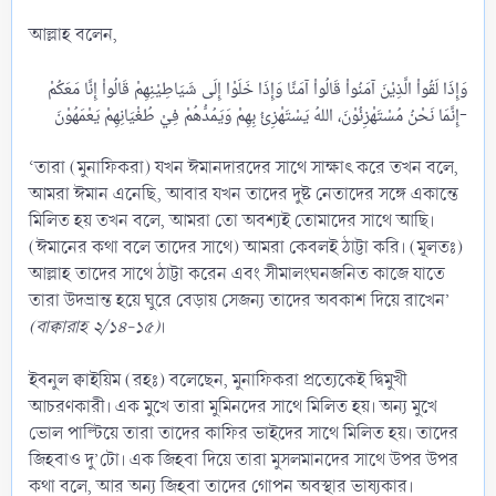
আল্লাহ বলেন,
وَإِذَا لَقُواْ الَّذِيْنَ آمَنُواْ قَالُواْ آمَنَّا وَإِذَا خَلَوْا إِلَى شَيَاطِيْنِهِمْ قَالُواْ إِنَّا مَعَكُمْ
إِنَّمَا نَحْنُ مُسْتَهْزِئُوْنَ، اللهُ يَسْتَهْزِئُ بِهِمْ وَيَمُدُّهُمْ فِيْ طُغْيَانِهِمْ يَعْمَهُوْنَ-​
‘তারা (মুনাফিকরা) যখন ঈমানদারদের সাথে সাক্ষাৎ করে তখন বলে,
আমরা ঈমান এনেছি, আবার যখন তাদের দুষ্ট নেতাদের সঙ্গে একান্তে
মিলিত হয় তখন বলে, আমরা তো অবশ্যই তোমাদের সাথে আছি।
(ঈমানের কথা বলে তাদের সাথে) আমরা কেবলই ঠাট্টা করি। (মূলতঃ)
আল্লাহ তাদের সাথে ঠাট্টা করেন এবং সীমালংঘনজনিত কাজে যাতে
তারা উদভ্রান্ত হয়ে ঘুরে বেড়ায় সেজন্য তাদের অবকাশ দিয়ে রাখেন’
(বাক্বারাহ ২/১৪-১৫)
।
ইবনুল ক্বাইয়িম (রহঃ) বলেছেন, মুনাফিকরা প্রত্যেকেই দ্বিমুখী
আচরণকারী। এক মুখে তারা মুমিনদের সাথে মিলিত হয়। অন্য মুখে
ভোল পাল্টিয়ে তারা তাদের কাফির ভাইদের সাথে মিলিত হয়। তাদের
জিহবাও দু’টো। এক জিহবা দিয়ে তারা মুসলমানদের সাথে উপর উপর
কথা বলে, আর অন্য জিহবা তাদের গোপন অবস্থার ভাষ্যকার।