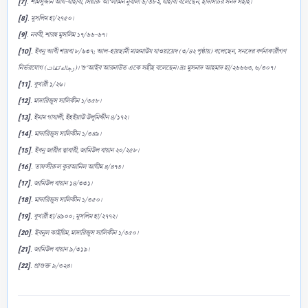
[7]
. শামসুদ্দীন আয-যাহাবী, সিয়ারু আ‘লামিন নুবালা ৬/৩৮২, যাহাবী বলেছেন, হাদীসটির সনদ সহীহ।
[8]
. মুসলিম হা/২৭৫০।
[9]
. নববী, শারহু মুসলিম ১৭/৬৬-৬৭।
[10]
. ইবনু আবী শায়বা ৮/৬৩৭; আল-হায়ছামী মাজমাউয যাওয়ায়েদ (৩/৪২ পৃষ্ঠায়) বলেছেন, সনদের বর্ণনাকারীগণ
নির্ভরযোগ (رجاله ثقات)। শু‘আইব আরনাউত একে সহীহ বলেছেন। দ্রঃ মুসনাদ আহমাদ হা/২৬৬৬৩, ৬/৩০৭।
[11]
. বুখারী ১/২৬।
[12]
. মাদারিজুস সালিকীন ১/৩৫৮।
[13]
. ইমাম গাযালী, ইহইয়াউ উলূমিদ্দীন ৪/১৭২।
[14]
. মাদারিজুস সালিকীন ১/৩৪৯।
[15]
. ইবনু জারীর ত্বাবারী, জামিউল বায়ান ২০/২৫৮।
[16]
. তাফসীরুল কুরআনিল আযীম ৪/৪৭৩।
[17]
. জামিউল বায়ান ১৪/৩৩১।
[18]
. মাদারিজুস সালিকীন ১/৩৫০।
[19]
. বুখারী হা/৪৯০০; মুসলিম হা/২৭৭২।
[20]
. ইবনুল কাইয়িম, মাদারিজুস সালিকীন ১/৩৫০।
[21]
. জামিউল বায়ান ৯/৩১৯।
[22]
. প্রাগুক্ত ৯/৩২৪।