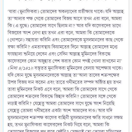
‘যারা (মুনাফিকরা) তোমাদের অকল্যাণের প্রতীক্ষায় থাকে। যদি আল্লাহ
তা‘আলার পক্ষ থেকে তোমাদের বিজয় আসে তখন এরা বলে, আমরা
কি (এ যুদ্ধে) তোমাদের সাথে ছিলাম না? আর যদি কাফেরদের ভাগে
বিজয়ের অংশ লেখা হয় তখন এরা বলে, আমরা কি তোমাদেরকে
(গোপনে) সহায়তা করিনি এবং তোমাদেরকে মুসলমানদের কাছ থেকে
রক্ষা করিনি? এমতাবস্থায় কিয়ামতের দিনে আল্লাহ তোমাদের মধ্যে
ফায়ছালা শুনিয়ে দেবেন এবং সেদিন আল্লাহ মুমিনদের বিরুদ্ধে
কাফেরদের কোন অজুহাত পেশ করার কোন পথই খোলা রাখবেন না’
(নিসা ৪/১৪১)
। বস্ত্তত মুনাফিকরা মুমিনদের বেলায় অপেক্ষায় থাকে।
যদি কোন যুদ্ধে মুসলমানদেরকে আল্লাহ তা‘আলা তাদের শত্রুপক্ষের
উপর বিজয় দান করেন এবং তাতে গণীমতের সম্পদ অর্জিত হয় তখন
তারা মুমিনদের নিকট এসে বলে, আমরা কি তোমাদের সাথে থেকে
তোমাদের শত্রুদের বিরুদ্ধে জিহাদ করিনি? তোমাদের সঙ্গে থেকে
লড়াই করিনি? যেহেতু আমরা তোমাদের সাথে যুদ্ধে অংশ নিয়েছি
সেহেতু তোমরা গণীমতের একটা অংশ আমাদের দাও। আর যদি
মুসলমানদের শত্রুপক্ষ কাফের বাহিনী মুসলমানদের ক্ষতি সাধনে সক্ষম
হয়, তখন মুনাফিকরা কাফেরদের নিকট গিয়ে বলে, আমরা কি
তোমাদের বিজয়ের পথ করে দেইনি? সেজন্যই তো তোমরা মুমিনদের