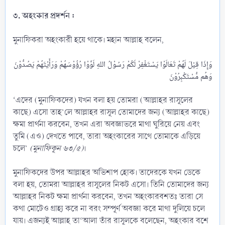
৩. অহংকার প্রদর্শন :
মুনাফিকরা অহংকারী হয়ে থাকে। মহান আল্লাহ বলেন,
وَإِذَا قِيْلَ لَهُمْ تَعَالَوْا يَسْتَغْفِرْ لَكُمْ رَسُوْلُ اللهِ لَوَّوْا رُؤُوْسَهُمْ وَرَأَيْتَهُمْ يَصُدُّوْنَ
‘এদের (মুনাফিকদের) যখন বলা হয় তোমরা (আল্লাহর রাসূলের
কাছে) এসো তাহ’লে আল্লাহর রাসূল তোমাদের জন্য (আল্লাহর কাছে)
ক্ষমা প্রার্থনা করবেন, তখন এরা অবজ্ঞাভরে মাথা ঘুরিয়ে নেয় এবং
তুমি (এও) দেখতে পাবে, তারা অহংকারের সাথে তোমাকে এড়িয়ে
চলে’
(মুনাফিকূন ৬৩/৫)
।
মুনাফিকদের উপর আল্লাহর অভিশাপ হোক। তাদেরকে যখন ডেকে
বলা হয়, তোমরা আল্লাহর রাসূলের নিকট এসো। তিনি তোমাদের জন্য
আল্লাহর নিকট ক্ষমা প্রার্থনা করবেন, তখন অহংকারবশতঃ তারা সে
কথা মোটেও গ্রাহ্য করে না বরং সম্পূর্ণ অবজ্ঞা করে মাথা দুলিয়ে চলে
যায়। এজন্যই আল্লাহ তা‘আলা তাঁর রাসূলকে বলেছেন, অহংকার বশে