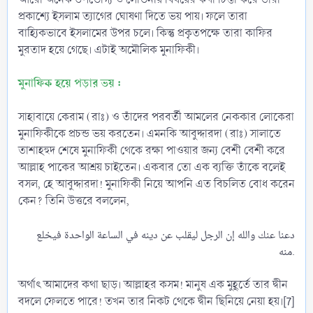
প্রকাশ্যে ইসলাম ত্যাগের ঘোষণা দিতে ভয় পায়। ফলে তারা
বাহ্যিকভাবে ইসলামের উপর চলে। কিন্তু প্রকৃতপক্ষে তারা কাফির
মুরতাদ হয়ে গেছে। এটাই অমৌলিক মুনাফিকী।
মুনাফিক হয়ে পড়ার ভয় :
সাহাবায়ে কেরাম (রাঃ) ও তাঁদের পরবর্তী আমলের নেককার লোকেরা
মুনাফিকীকে প্রচন্ড ভয় করতেন। এমনকি আবুদ্দারদা (রাঃ) সালাতে
তাশাহহুদ শেষে মুনাফিকী থেকে রক্ষা পাওয়ার জন্য বেশী বেশী করে
আল্লাহ পাকের আশ্রয় চাইতেন। একবার তো এক ব্যক্তি তাঁকে বলেই
বসল, হে আবুদ্দারদা! মুনাফিকী নিয়ে আপনি এত বিচলিত বোধ করেন
কেন? তিনি উত্তরে বললেন,
دعنا عنك والله إن الرجل ليقلب عن دينه في الساعة الواحدة فيخلع
منه.​
অর্থাৎ আমাদের কথা ছাড়। আল্লাহর কসম! মানুষ এক মুহূর্তে তার দ্বীন
বদলে ফেলতে পারে! তখন তার নিকট থেকে দ্বীন ছিনিয়ে নেয়া হয়।[7]