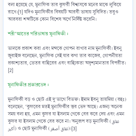
বলা হয়েছে যে, মুনাফিক তার কুফরী বিশ্বাসকে মনের মাঝে লুকিয়ে
রাখে।[1] যদিও মুনাফিকীর বিষয়টি আরবী ভাষায় সুবিদিত। তবুও
আরবরা শব্দটিকে কোন বিশেষ অর্থে নির্দিষ্ট করেনি।
শরী‘আতের পরিভাষায় মুনাফিকী :
ভালকে প্রকাশ করা এবং মন্দকে গোপন রাখার নাম মুনাফিকী। ইবনু
জুরাইজ বলেছেন, মুনাফিক সেই যার কথা তার কাজের, গোপনীয়তা
প্রকাশ্যতার, ভেতর বাহিরের এবং বাহ্যিকতা অদৃশ্যমানতার বিপরীত।
[2]
মুনাফিকীর প্রকারভেদ :
মুনাফিকী বড় ও ছোট এই দু’ভাগে বিভক্ত। ইমাম ইবনু তায়মিয়া (রহঃ)
বলেছেন, ‘কুফরের মতই মুনাফিকীর স্তর ভেদ আছে। এজন্য অনেক
সময় বলা হয়, এমন কুফর যা ইসলাম থেকে বের করে দেয় এবং এমন
কুফর যা ইসলাম থেকে বের করে না। অনুরূপ বড় মুনাফিকী (نفاق
أكبر) ও ছোট মুনাফিকী (نفاق أصغر)।[3]