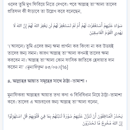
ওদের তুমি মুখ ফিরিয়ে নিতে দেখবে। পরে আল্লাহ তা‘আলা তাদের
প্রতিফল কী দাঁড়াবে তা উল্লেখ করে বলেছেন,
سَوَاءٌ عَلَيْهِمْ أَسْتَغْفَرْتَ لَهُمْ أَمْ لَمْ تَسْتَغْفِرْ لَهُمْ لَن يَغْفِرَ اللهُ لَهُمْ إِنَّ اللهَ لَا
‘(আসলে) তুমি এদের জন্য ক্ষমা প্রার্থনা কর কিংবা না কর উভয়ই
তাদের জন্য সমান। কারণ আল্লাহ তা‘আলা কখনই তাদের ক্ষমা
করবেন না। আল্লাহ তা‘আলা কোন ফাসিক জাতিকে হেদায়াত দান
করেন না’
(মুনাফিকূন ৬৩/০৬)
।[16]
৪. আল্লাহর আয়াত সমূহের সাথে ঠাট্টা-তামাশা :
মুনাফিকরা আল্লাহর আয়াত তথা কথা ও বিধিবিধান নিয়ে ঠাট্টা-তামাশা
করে। তাদের এ আচরণের জন্য আল্লাহ তা‘আলা বলেন,
يَحْذَرُ الْمُنَافِقُوْنَ أَنْ تُنَزَّلَ عَلَيْهِمْ سُوْرَةٌ تُنَبِّئُهُمْ بِمَا فِيْ قُلُوْبِهِمْ قُلِ اسْتَهْزِئُوْا