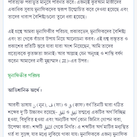
পরিত্যক্ত পরাভূত মানুষে পরিণত করে। এজন্যই কুরআন মাজীদের
একাধিক সূরায় মুনাফিকদের স্বরূপ উন্মোচিত করে দেওয়া হয়েছে এবং
তাদের খারাপ বৈশিষ্ট্যগুলো তুলে ধরা হয়েছে।
এই গ্রন্থে আমরা মুনাফিকীর পরিচয়, প্রকারভেদ, মুনাফিকদের বৈশিষ্ট্য
এবং তা থেকে বাঁচার উপায় নিয়ে আলোচনা করব। এই গ্রন্থ প্রস্ত্তত ও
প্রকাশের প্রতিটি স্তরে যারা যারা অংশ নিয়েছেন, আমি তাদের
প্রত্যেককে কৃতজ্ঞতা জানাই। আর আল্লাহ যেন অনুগ্রহ ও শান্তি বর্ষণ
করেন আমাদের নবী মুহাম্মাদ (ﷺ)-এর উপর।
মুনাফিকীর পরিচয়
আভিধানিক অর্থে :
আরবী ভাষায় ن (নূন), ف (ফা) ও ق (ক্বাফ) বর্ণ তিনটি দ্বারা গঠিত
শব্দের দু’টি উচ্চারণ রয়েছে- نَفَقَ ও نَفِقَ তন্মধ্যে একটির অর্থ বিচ্ছিন্ন
হওয়া, বিদূরিত হওয়া এবং অন্যটির অর্থ কোন জিনিস গোপন করা,
উপেক্ষা করা। শব্দটি اَلنَّفَقُ থেকে নির্গত। এ শব্দটির অর্থ মাটির মধ্যস্থিত
গর্ত বা সুড়ঙ্গ, যার মধ্যে লুকিয়ে থাকা যায়। মুনাফিককে এজন্য মুনাফিক