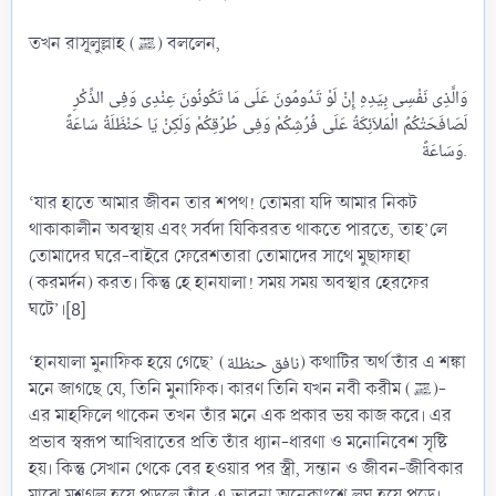
তখন রাসূলুল্লাহ (ﷺ) বললেন,
وَالَّذِى نَفْسِى بِيَدِهِ إِنْ لَوْ تَدُومُونَ عَلَى مَا تَكُونُونَ عِنْدِى وَفِى الذِّكْرِ
لَصَافَحَتْكُمُ الْمَلاَئِكَةُ عَلَى فُرُشِكُمْ وَفِى طُرُقِكُمْ وَلَكِنْ يَا حَنْظَلَةُ سَاعَةً
وَسَاعَةً.​
‘যার হাতে আমার জীবন তার শপথ! তোমরা যদি আমার নিকট
থাকাকালীন অবস্থায় এবং সর্বদা যিকিররত থাকতে পারতে, তাহ’লে
তোমাদের ঘরে-বাইরে ফেরেশতারা তোমাদের সাথে মুছাফাহা
(করমর্দন) করত। কিন্তু হে হানযালা! সময় সময় অবস্থার হেরফের
ঘটে’।[8]
‘হানযালা মুনাফিক হয়ে গেছে’ (نافق حنظلة) কথাটির অর্থ তাঁর এ শঙ্কা
মনে জাগছে যে, তিনি মুনাফিক। কারণ তিনি যখন নবী করীম (ﷺ)-
এর মাহফিলে থাকেন তখন তাঁর মনে এক প্রকার ভয় কাজ করে। এর
প্রভাব স্বরূপ আখিরাতের প্রতি তাঁর ধ্যান-ধারণা ও মনোনিবেশ সৃষ্টি
হয়। কিন্তু সেখান থেকে বের হওয়ার পর স্ত্রী, সন্তান ও জীবন-জীবিকার
মাঝে মশগূল হয়ে পড়লে তাঁর এ ভাবনা অনেকাংশে লঘু হয়ে পড়ে।