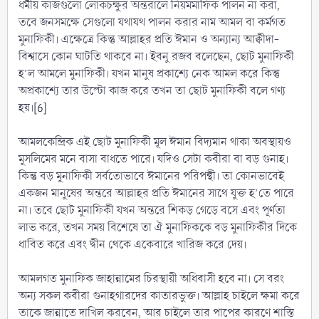
ধর্মীয় কাজগুলো লোকচক্ষুর অন্তরালে নিয়মমাফিক পালন না করা,
তবে জনসমক্ষে সেগুলো যথাযথ পালন করার নাম আমল বা কর্মগত
মুনাফিকী। এক্ষেত্রে কিন্তু আল্লাহর প্রতি ঈমান ও অন্যান্য আক্বীদা-
বিশ্বাসে কোন ঘাটতি থাকবে না। ইবনু রজব বলেছেন, ছোট মুনাফিকী
হ’ল আমলে মুনাফিকী। যখন মানুষ প্রকাশ্যে নেক আমল করে কিন্তু
অপ্রকাশ্যে তার উল্টো কাজ করে তখন তা ছোট মুনাফিকী বলে গণ্য
হয়।[6]
আমলকেন্দ্রিক এই ছোট মুনাফিকী মূল ঈমান বিদ্যমান থাকা অবস্থায়ও
মুসলিমের মনে বাসা বাধতে পারে। যদিও সেটা কবীরা বা বড় গুনাহ।
কিন্তু বড় মুনাফিকী সর্বতোভাবে ঈমানের পরিপন্থী। তা কোনভাবেই
একজন মানুষের অন্তরে আল্লাহর প্রতি ঈমানের সাথে যুক্ত হ’তে পারে
না। তবে ছোট মুনাফিকী যখন অন্তরে শিকড় গেড়ে বসে এবং পূর্ণতা
লাভ করে, তখন সময় বিশেষে তা ঐ মুনাফিককে বড় মুনাফিকীর দিকে
ধাবিত করে এবং দ্বীন থেকে একেবারে খারিজ করে দেয়।
আমলগত মুনাফিক জাহান্নামের চিরস্থায়ী অধিবাসী হবে না। সে বরং
অন্য সকল কবীরা গুনাহগারদের কাতারভুক্ত। আল্লাহ চাইলে ক্ষমা করে
তাকে জান্নাতে দাখিল করবেন, আর চাইলে তার পাপের কারণে শাস্তি