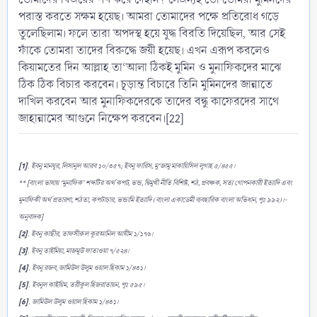
পরাস্ত করতে সক্ষম হয়েছ। আমরা তোমাদের পক্ষে প্রতিরোধ গড়ে
তুলেছিলাম। ফলে তারা অপদস্থ হয়ে যুদ্ধ বিরতি দিয়েছিল, আর সেই
ফাঁকে তোমরা তাদের বিরুদ্ধে জয়ী হয়েছ। এখন এরূপ করলেও
কিয়ামতের দিন আল্লাহ তা‘আলা ঠিকই মুমিন ও মুনাফিকদের মাঝে
ঠিক ঠিক বিচার করবেন। চূড়ান্ত বিচারে তিনি মুমিনদের জান্নাতে
দাখিল করবেন আর মুনাফিকদেরকে তাদের বন্ধু কাফেরদের সাথে
জাহান্নামের আগুনে নিক্ষেপ করবেন।[22]
[1]
. ইবনু মানযূর, লিসানুল আরব ১০/৩৫৭; ইবনু ফারিস, মু‘জামু মাকায়িসিল লুগাহ ৫/৪৫৫।
** [বাংলা ভাষায় ‘মুনাফিক’ শব্দটির অর্থ কপট, ভন্ড, দ্বিমুখী নীতি বিশিষ্ট, শঠ, প্রবঞ্চক, সত্য গোপনকারী ইত্যাদি এবং
মুনাফিকী অর্থ প্রতারণা, শঠতা, কপটাচার, ভন্ডামি ইত্যাদি (বাংলা একাডেমী ব্যবহারিক বাংলা অভিধান, পৃঃ ৯৯২)।-
অনুবাদক]
[2]
. ইবনু কাছীর, তাফসীরুল কুরআনিল আযীম ১/১৭৬।
[3]
. ইবনু তাইমিয়া, মাজমূউ ফাতাওয়া ৭/৫২৪।
[4]
. ইবনু রজব, জামিউল উলূম ওয়াল হিকাম ১/৪৩১।
[5]
. ইবনুল কাইয়িম, তরীকুল হিজরাতায়ন, পৃঃ ৫৯৫।
[6]
. জামিউল উলূম ওয়াল হিকাম ১/৪৩১।