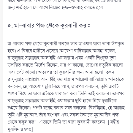
তবে মা-বাবার পক্ষ থেকে যে লোক হজ্জ বা ওমরাহ করতে চায় তার
জন্য শর্ত হলো সে আগে নিজের হজ্জ-ওমরাহ করতে হবে।
৫. মা-বাবার পক্ষ থেকে কুরবানী করাঃ
মা-বাবার পক্ষ থেকে কুরবানী করলে তার ছাওয়াব দ্বারা তারা উপকৃত
হবে। এ বিষয়ে হাদীসে এসেছে,আয়েশা রাদিয়াল্লাহু আনহা বলেন,
রাসূলুল্লাহ সাল্লাল্লাহু আলাইহি ওয়াসাল্লাম এমন একটি শিংযুক্ত দুম্বা
উপস্থিত করতে নির্দেশ দিলেন, যার পা কালো, চোখের চতুর্দিক কালো
এবং পেট কালো। অতঃপর তা কুরবানীর জন্য আনা হলো। তখন
রাসূলুল্লাহ সাল্লাল্লাহু আলাইহি ওয়াসাল্লাম আয়েশা রাদিয়াল্লাহু আনহাকে
বললেন, হে আয়েশা! ছুরি নিয়ে আস, তারপর বললেন, তুমি একটি
পাথর নিয়ে তা দ্বারা এটাকে ধারালো কর। তিনি তাই করলেন। তারপর
রাসূলুল্লাহ সাল্লাল্লাহু আলাইহি ওয়াসাল্লাম ছুরি হাতে নিয়ে দুম্বাটিকে
শুইয়ে দিলেন। পশুটি যবেহ্ করার সময় বললেন, বিসমিল্লাহ, হে আল্লাহ
তুমি এটি মুহাম্মাদ, তাঁর বংশধর এবং সকল উম্মাতে মুহাম্মাদীর পক্ষ
থেকে কবুল কর”। এভাবে তিনি তা দ্বারা কুরবানী করলেন। [ সহীহ
মুসলিম:৫২০৩]