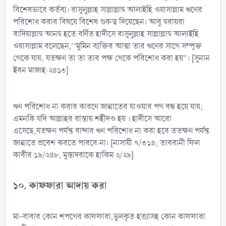
বিশেষভাবে কর্তব্য। রাসূলুল্লাহ সাল্লাল্লাহু আলাইহি ওয়াসাল্লাম ঋণের
পরিশোধ করার বিষয়ে বিশেষ গুরুত্ব দিয়েছেন। আবু হুরায়রা
রাদিয়াল্লাহু আনহু হতে বর্ণিত হাদীসে রাসূলুল্লাহ সাল্লাল্লাহু আলাইহি
ওয়াসাল্লাম বলেছেন,‘‘মুমিন ব্যক্তির আত্মা তার ঋণের সাথে সম্পৃক্ত
থেকে যায়; যতক্ষণ তা তা তার পক্ষ থেকে পরিশোধ করা হয়”। [সুনান
ইবন মাজাহ:২৪১৩]
ঋণ পরিশোধ না করার কারণে জান্নাতের যাওয়ার পথ বন্ধ হয়ে যায়;
এমনকি যদি আল্লাহর রাস্তায় শহীদও হয় । হাদীসে আরো
এসেছে,যতক্ষণ পর্যন্ত বান্দার ঋণ পরিশোধ না করা হবে ততক্ষণ পর্যন্ত
জান্নাতে প্রবেশ করতে পারবে না। [নাসায়ী ৭/৩১৪; তাবরানী ফিল
কাবীর ১৯/২৪৮; মুস্তাদরাকে হাকিম ২/২৯]
১০. কাফফারা আদায় করা
মা-বাবার কোন শপথের কাফফারা,ভুলকৃত হত্যাসহ কোন কাফফারা