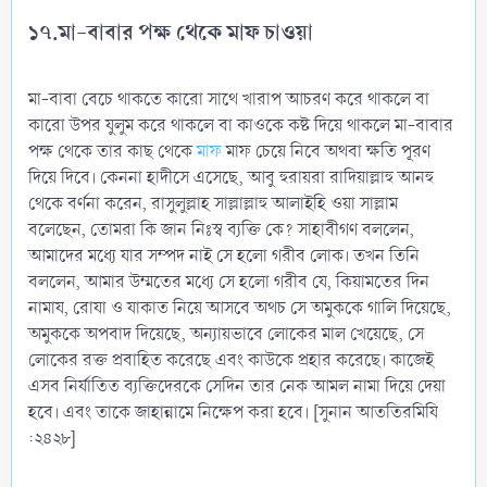
১৭.মা-বাবার পক্ষ থেকে মাফ চাওয়া
মা-বাবা বেচে থাকতে কারো সাথে খারাপ আচরণ করে থাকলে বা
কারো উপর যুলুম করে থাকলে বা কাওকে কষ্ট দিয়ে থাকলে মা-বাবার
পক্ষ থেকে তার কাছ থেকে
মাফ
মাফ চেয়ে নিবে অথবা ক্ষতি পূরণ
দিয়ে দিবে। কেননা হাদীসে এসেছে, আবু হুরায়রা রাদিয়াল্লাহু আনহু
থেকে বর্ণনা করেন, রাসুলুল্লাহ সাল্লাল্লাহু আলাইহি ওয়া সাল্লাম
বলেছেন, তোমরা কি জান নিঃস্ব ব্যক্তি কে? সাহাবীগণ বললেন,
আমাদের মধ্যে যার সম্পদ নাই সে হলো গরীব লোক। তখন তিনি
বললেন, আমার উম্মতের মধ্যে সে হলো গরীব যে, কিয়ামতের দিন
নামায, রোযা ও যাকাত নিয়ে আসবে অথচ সে অমুককে গালি দিয়েছে,
অমুককে অপবাদ দিয়েছে, অন্যায়ভাবে লোকের মাল খেয়েছে, সে
লোকের রক্ত প্রবাহিত করেছে এবং কাউকে প্রহার করেছে। কাজেই
এসব নির্যাতিত ব্যক্তিদেরকে সেদিন তার নেক আমল নামা দিয়ে দেয়া
হবে। এবং তাকে জাহান্নামে নিক্ষেপ করা হবে। [সুনান আততিরমিযি
:২৪২৮]