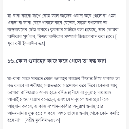
মা-বাবা কারো সাথে কোন ভাল কাজের ওয়াদা করে গেলে বা এমন
ওয়াদা যা তারা বেচে থাকলে করে যেতেন, সন্তান যথাসম্ভব তা
বাস্তবায়নের চেষ্টা করবে। কুরআন মাজীদে বলা হয়েছে, আর তোমরা
অঙ্গীকার পূর্ণ কর, নিশ্চয় অঙ্গীকার সম্পর্কে জিজ্ঞাসাবাদ করা হবে। [
সূরা বনী ইসরাঈল:৩৪]
১৬.কোন গুনাহের কাজ করে গেলে তা বন্ধ করা
মা-বাবা বেচে থাকতে কোন গুনাহের কাজের সিদ্ধান্ত নিয়ে থাকলে তা
বন্ধ করবে বা শরীয়াহ সম্মতভাবে সংশোধন করে দিবে। কেননা আবু
হুরায়রা রাদিয়াল্লাহু আনহু হতে বর্ণিত হাদীসে রাসূলুল্লাহ সাল্লাল্লাহু
আলাইহি ওয়াসাল্লাম বলেছেন, এবং যে মানুষকে গুনাহের দিকে
আহবান করবে, এ কাজ সম্পাদনকারীর অনুরূপ গুনাহ তার
আমলনামায় যুক্ত হতে থাকবে। অথচ তাদের গুনাহ থেকে কোন কমতি
হবে না’’। [সহীহ মুসলিম:৬৯৮০]