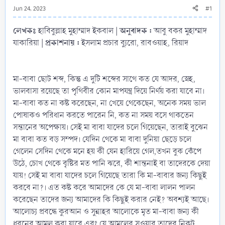
Jun 24, 2023
#1
লেখকঃ
অনুবাদক :
হাবিবুল্লাহ মুহাম্মাদ ইকবাল |
আবু বকর মুহাম্মাদ
প্রকাশনায় :
যাকারিয়া |
ইসলাম প্রচার ব্যুরো, রাবওয়াহ, রিয়াদ
মা-বাবা ছোট শব্দ, কিন্তু এ দুটি শব্দের সাথে কত যে আদর, স্নেহ,
ভালবাসা রয়েছে তা পৃথিবীর কোন মাপযন্ত্র দিয়ে নির্ণয় করা যাবে না।
মা-বাবা কত না কষ্ট করেছেন, না খেয়ে থেকেছেন, অনেক সময় ভাল
পোষাকও পরিধান করতে পারেন নি, কত না সময় বসে থাকতেন
সন্তানের অপেক্ষায়। সেই মা বাবা যাদের চলে গিয়েছেন, তারাই বুঝেন
মা বাবা কত বড় সম্পদ। যেদিন থেকে মা বাবা দুনিয়া ছেড়ে চলে
গেলেন সেদিন থেকে মনে হয় কী যেন হারিয়ে গেল,তখন বুক কেঁপে
উঠে, চোখ থেকে বৃষ্টির মত পানি ঝরে, কী শান্তনাই বা তাদেরকে দেয়া
যায়! সেই মা বাবা যাদের চলে গিয়েছে তারা কি মা-বাবার জন্য কিছুই
করবে না?। এত কষ্ট করে আমাদের কে যে মা-বাবা লালন পালন
করেছেন তাদের জন্য আমাদের কি কিছুই করার নেই? অবশ্যই আছে।
আলোচ্য প্রবন্ধে কুরআন ও সুন্নাহর আলোকে মৃত মা-বাবা জন্য কী
ধরনের আমল করা যাবে এবং যে আমলের সওয়াব তাদের নিকট