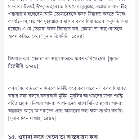
মা-বাবা উভয়ই উপকৃত হবে। এ বিষয়ে রাসূলুল্লাহ সাল্লাল্লাহু আলাইহি
ওয়াসাল্লাম বলেছেন,আমি তোমাদেরকে কবর যিয়ারত করতে নিষেধ
করেছিলাম,অত:পর মুহাম্মাদের মায়ের কবর যিয়ারতের অনুমতি দেয়া
হয়েছে। এখন তোমরা কবর যিয়রাত কর, কেননা তা আখেরাতকে
স্মরণ করিয়ে দেয়। [সুনান তিরমীযি :১০৫৪]
যিয়রাত কর, কেননা তা আখেরাতকে স্মরণ করিয়ে দেয়। [সুনান
তিরমীযি :১০৫৪]
কবর যিয়ারত কোন দিনকে নির্দিষ্ট করে করা যাবে না। কবর যিযারত
করার সময় বলবে,কবরবাসী মুমিন-মুসলিম আপনাদের উপর শান্তি
বর্ষিত হোক । নিশ্চয় আমরা আপনাদের সাথে মিলিত হবো। আমরা
আল্লাহর কাছে আপনাদের এবং আমাদের জন্য ক্ষমা প্রার্থনা করছি।
[সুনান ইবন মাজাহ :১৫৪৭]
১৫. ওয়াদা করে গেলে তা বাস্তবায়ন করা