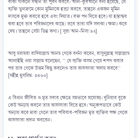
বাকী থাকলে সন্তান তা পূরণ করবে। আল-কুরআনে বলা হয়েছে, যে
ব্যক্তি ভুলক্রমে কোন মুমিনকে হত্যা করবে, তাহলে একজন মুমিন
দাসকে মুক্ত করতে হবে এবং দিয়াত (রক্ত পণ দিতে হবে) যা হস্তান্তর
করা হবে তার পরিজনদের কাছে। তবে তারা যদি সদাকা (ক্ষমা) করে
দেয় (তাহলে সেটা ভিন্ন কথা) [ সূরা আন-নিসা:৯২]
আবু হুরায়রা রাদিয়াল্লাহু আনহু থেকে বর্ণনা করেন, রাসুলুল্লাহ সাল্লাল্লাহু
আলাইহি ওয়া সাল্লাম বলেছেন, ‘‘ যে ব্যক্তি কসম খেয়ে শপথ করার
পর তার থেকে উত্তম কিছু করলেও তার কাফফারা অদায় করবে’’
[সহীহ মুসলিম: ৪৩৬০]
এ বিধান জীবিত ও মৃত সবার ক্ষেত্রে সমভাবে প্রযোজ্য। দুনিয়ার বুকে
কেউ অন্যায় করলে তার কাফফারা দিতে হবে। অনুরূপভাবে কেউ
অন্যায় করে মারা গেলে তার পরিবার-পরিজন মৃত ব্যক্তির পক্ষ থেকে
কাফফারা প্রদান করবেন।