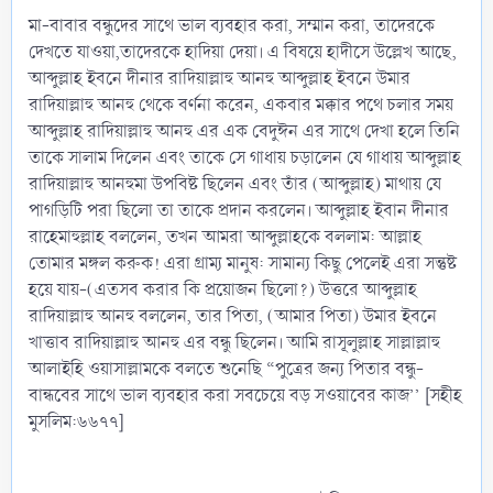
মা-বাবার বন্ধুদের সাথে ভাল ব্যবহার করা, সম্মান করা, তাদেরকে
দেখতে যাওয়া,তাদেরকে হাদিয়া দেয়া। এ বিষয়ে হাদীসে উল্লেখ আছে,
আব্দুল্লাহ ইবনে দীনার রাদিয়াল্লাহু আনহু আব্দুল্লাহ ইবনে উমার
রাদিয়াল্লাহু আনহু থেকে বর্ণনা করেন, একবার মক্কার পথে চলার সময়
আব্দুল্লাহ রাদিয়াল্লাহু আনহু এর এক বেদুঈন এর সাথে দেখা হলে তিনি
তাকে সালাম দিলেন এবং তাকে সে গাধায় চড়ালেন যে গাধায় আব্দুল্লাহ
রাদিয়াল্লাহু আনহুমা উপবিষ্ট ছিলেন এবং তাঁর (আব্দুল্লাহ) মাথায় যে
পাগড়িটি পরা ছিলো তা তাকে প্রদান করলেন। আব্দুল্লাহ ইবান দীনার
রাহেমাহুল্লাহ বললেন, তখন আমরা আব্দুল্লাহকে বললাম: আল্লাহ
তোমার মঙ্গল করুক! এরা গ্রাম্য মানুষ: সামান্য কিছু পেলেই এরা সন্তুষ্ট
হয়ে যায়-(এতসব করার কি প্রয়োজন ছিলো?) উত্তরে আব্দুল্লাহ
রাদিয়াল্লাহু আনহু বললেন, তার পিতা, (আমার পিতা) উমার ইবনে
খাত্তাব রাদিয়াল্লাহু আনহু এর বন্ধু ছিলেন। আমি রাসূলুল্লাহ সাল্লাল্লাহু
আলাইহি ওয়াসাল্লামকে বলতে শুনেছি “পুত্রের জন্য পিতার বন্ধু-
বান্ধবের সাথে ভাল ব্যবহার করা সবচেয়ে বড় সওয়াবের কাজ’’ [সহীহ
মুসলিম:৬৬৭৭]