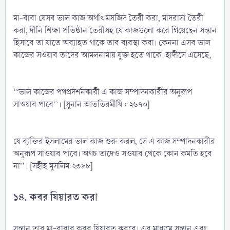
মা-বাবা যেসব ভাল কাজ অর্থাৎ মসজিদ তৈরী করা, মাদরাসা তৈরী
করা, দীনি শিক্ষা প্রতিষ্ঠান তৈরীসহ যে কাজগুলো করে গিয়েছেন সন্তান
হিসাবে তা যাতে অব্যাহত থাকে তার ব্যবস্থা করা। কেননা এসব ভাল
কাজের সওয়াব তাদের আমলনামায় যুক্ত হতে থাকে। হাদীসে এসেছে,
‘‘ভাল কাজের পথপ্রদর্শনকারী এ কাজ সম্পাদনকারীর অনুরূপ
সাওয়াব পাবে’’। [সুনান আততিরমীযি : ২৬৭০]
যে ব্যক্তির ইসলামের ভাল কাজ শুরু করল, সে এ কাজ সম্পাদনকারীর
অনুরূপ সাওয়াব পাবে। অথচ তাদেও সওয়াব থেকে কোন কমতি হবে
না’’। [সহীহ মুসলিম:২৩৯৮]
১৪. কবর যিয়ারত করা
সন্তান তার মা-বাবার কবর যিয়ারত করবে। এর মাধ্যমে সন্তান এবং