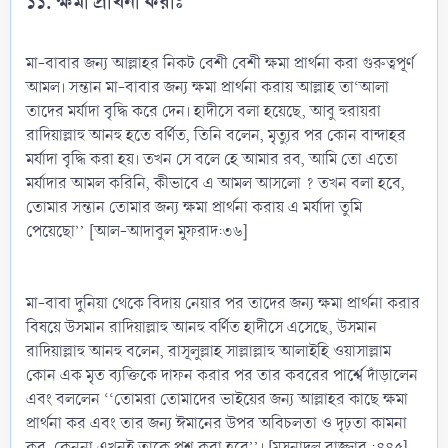
১১. ক্ষমা প্রার্থনা করাঃ
মা-বাবার জন্য আল্লাহর নিকট বেশী বেশী ক্ষমা প্রার্থনা করা গুরুত্বপূর্ণ
আমল। সন্তান মা-বাবার জন্য ক্ষমা প্রার্থনা করায় আল্লাহ তা‘আলা
তাদের মর্যাদা বৃদ্ধি করে দেন। হাদীসে বলা হয়েছে, আবু হুরায়রা
রাদিয়াল্লাহু আনহু হতে বর্ণিত, তিনি বলেন, মৃত্যুর পর কোন বান্দাহর
মর্যাদা বৃদ্ধি করা হয়। তখন সে বলে হে আমার রব, আমি তো এতো
মর্যাদার আমল করিনি, কীভাবে এ আমল আসলো ? তখন বলা হবে,
তোমার সন্তান তোমার জন্য ক্ষমা প্রার্থনা করায় এ মর্যাদা তুমি
পেয়েছো’’ [আল-আদাবুল মুফরাদ:৩৬]
মা-বাবা দুনিয়া থেকে বিদায় নেয়ার পর তাদের জন্য ক্ষমা প্রার্থনা করার
বিষয়ে উসমান রাদিয়াল্লাহু আনহু বর্ণিত হাদীসে এসেছে, উসমান
রাদিয়াল্লাহু আনহু বলেন, রাসূলুল্লাহ সাল্লাল্লাহু আলাইহি ওয়াসাল্লাম
কোন এক মৃত ব্যক্তিকে দাফন করার পর তার কবরের পার্শ্বে দাঁড়ালেন
এবং বললেন ‘‘তোমরা তোমাদের ভাইয়ের জন্য আল্লাহর কাছে ক্ষমা
প্রার্থনা কর এবং তার জন্য ঈমানের উপর অবিচলতা ও দৃঢ়তা কামনা
কর, কেননা এখনই তাকে প্রশ্ন করা হবে’’। [মুসনাদুল বাজ্জার :৪৪৫]