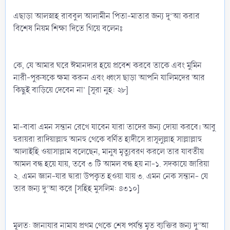
এছাড়া আলস্নাহ রাববুল আলামীন পিতা-মাতার জন্য দূ‘আ করার
বিশেষ নিয়ম শিক্ষা দিতে গিয়ে বলেনঃ
কে, যে আমার ঘরে ঈমানদার হয়ে প্রবেশ করবে তাকে এবং মুমিন
নারী-পুরুষকে ক্ষমা করুন এবং ধ্বংস ছাড়া আপনি যালিমদের আর
কিছুই বাড়িয়ে দেবেন না’ [সূরা নুহ: ২৮]
মা-বাবা এমন সন্তান রেখে যাবেন যারা তাদের জন্য দোয়া করবে। আবু
হুরায়রা রাদিয়াল্লাহু আনহু থেকে বর্ণিত হাদীসে রাসূলুল্লাহ সাল্লাল্লাহু
আলাইহি ওয়াসাল্লাম বলেছেন, মানুষ মৃত্যুবরণ করলে তার যাবতীয়
আমল বন্ধ হয়ে যায়, তবে ৩ টি আমল বন্ধ হয় না-১. সদকায়ে জারিয়া
২. এমন জ্ঞান-যার দ্বারা উপকৃত হওয়া যায় ৩. এমন নেক সন্তান- যে
তার জন্য দু‘আ করে [সহিহ মুসলিম: ৪৩১০]
মূলত: জানাযার নামায প্রথম থেকে শেষ পর্যন্ত মৃত ব্যক্তির জন্য দু‘আ