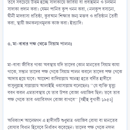
তবে সবচেয়ে উত্তম হচ্ছে সাদাকায়ে জারিয়া বা প্রবাহমান ও চলমান
সাদাকা প্রদান করা। যেমন পানির কুপ খনন করা, (নলকুপ বসানো,
দ্বীনী মাদরাসা প্রতিষ্ঠা, কুরআন শিক্ষার জন্য মক্তব ও প্রতিষ্ঠান তৈরী
করা, স্থায়ী জনকল্যাণমূলক কাজ করা। ইত্যাদি।
৩. মা-বাবার পক্ষ থেকে সিয়াম পালনঃ
মা-বাবা জীবিত থাকা অবস্থায় যদি তাদের কোন মানতের সিয়াম কাযা
থাকে, সন্তান তাদের পক্ষ থেকে সিয়াম পালন করলে তাদের পক্ষ থেকে
আদায় হয়ে যাবে। আয়েশা রাদিয়াল্লাহু আনহা হতে বর্ণিত হাদীসে
রাসূলুল্লাহ সাল্লাল্লাহু আলাইহি ওয়াসাল্লাম বলেছেনঃ ‘‘যে ব্যক্তি মৃত্যু
বরণ করল এমতাবস্থায় যে তার উপর রোজা ওয়াজিব ছিল। তবে তার
পক্ষ থেকে তার ওয়ারিসগণ রোজা রাখবে’’ [সহীহ বুখারী:১৯৫২]
অধিকাংশ আলেমগণ এ হাদীসটি শুধুমাত্র ওয়াজিব রোযা বা মানতের
রোযার বিধান হিসেবে নির্ধারণ করেছেন। তাদের পক্ষ থেকে নফল