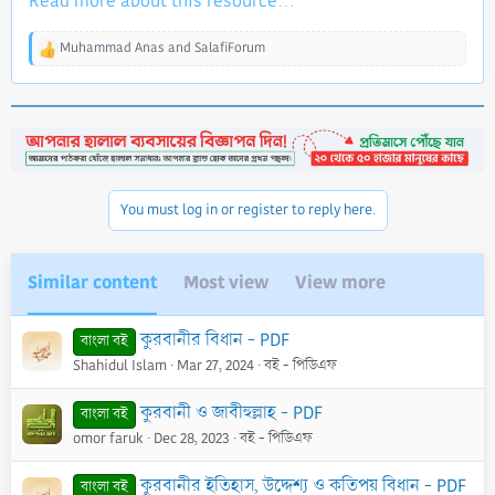
Read more about this resource...
Muhammad Anas
and
SalafiForum
R
e
a
c
t
i
o
n
You must log in or register to reply here.
s
:
Similar content
Most view
View more
কুরবানীর বিধান - PDF
বাংলা বই
Shahidul Islam
Mar 27, 2024
বই - পিডিএফ
কুরবানী ও জাবীহুল্লাহ - PDF
বাংলা বই
omor faruk
Dec 28, 2023
বই - পিডিএফ
কুরবানীর ইতিহাস, উদ্দেশ্য ও কতিপয় বিধান - PDF
বাংলা বই