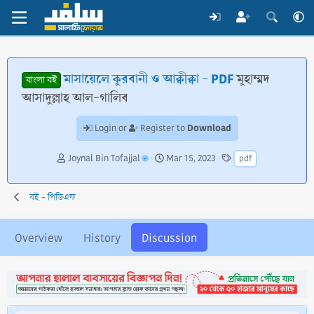
মাসায়েলে কুরবানী ও আক্বীক্বা - PDF
মুহাম্মদ
বাংলা বই
আসাদুল্লাহ আল-গালিব
Download
Login or
Register to
T
S
T
Joynal Bin Tofajjal
Mar 15, 2023
pdf
h
t
a
r
a
g
e
r
s
বই - পিডিএফ
a
t
d
d
s
a
Overview
History
Discussion
t
t
a
e
r
t
e