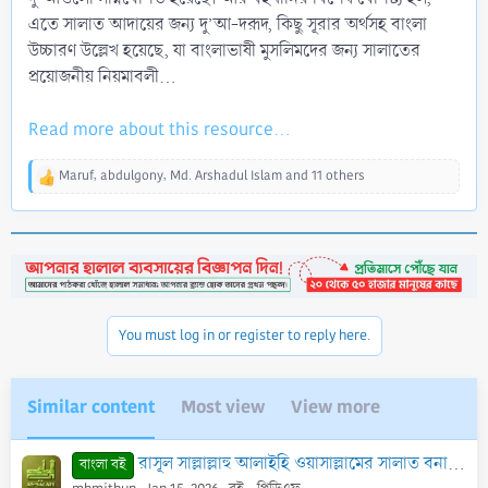
এতে সালাত আদায়ের জন্য দু’আ-দরূদ, কিছু সূরার অর্থসহ বাংলা
উচ্চারণ উল্লেখ হয়েছে, যা বাংলাভাষী মুসলিমদের জন্য সালাতের
প্রয়োজনীয় নিয়মাবলী...
Read more about this resource...
Maruf
,
abdulgony
,
Md. Arshadul Islam
and 11 others
R
e
a
c
t
i
o
n
You must log in or register to reply here.
s
:
Similar content
Most view
View more
রাসূল সাল্লাল্লাহু আলাইহি ওয়াসাল্লামের সালাত বনাম প্রচলিত সালাত - PDF
বাংলা বই