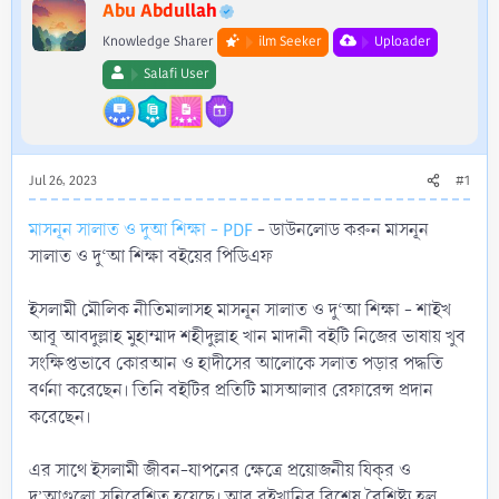
r
Abu Abdullah
Knowledge Sharer
ilm Seeker
Uploader
Salafi User
Jul 26, 2023
#1
মাসনূন সালাত ও দুআ শিক্ষা - PDF
- ডাউনলোড করুন মাসনূন
সালাত ও দু‘আ শিক্ষা বইয়ের পিডিএফ
ইসলামী মৌলিক নীতিমালাসহ মাসনূন সালাত ও দু‘আ শিক্ষা - শাইখ
আবূ আবদুল্লাহ মুহাম্মাদ শহীদুল্লাহ খান মাদানী বইটি নিজের ভাষায় খুব
সংক্ষিপ্তভাবে কোরআন ও হাদীসের আলোকে সলাত পড়ার পদ্ধতি
বর্ণনা করেছেন। তিনি বইটির প্রতিটি মাসআলার রেফারেন্স প্রদান
করেছেন।
এর সাথে ইসলামী জীবন-যাপনের ক্ষেত্রে প্রয়োজনীয় যিক্‌র ও
দু’আগুলো সন্নিবেশিত হয়েছে। আর বইখানির বিশেষ বৈশিষ্ট্য হল,