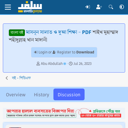
মাসনূন সালাত ও দুআ শিক্ষা - PDF
শাইখ মুহাম্মাদ
বাংলা বই
শহীদুল্লাহ খান মাদানী
Download
Login or
Register to
T
S
Abu Abdullah
Jul 26, 2023
h
t
r
a
বই - পিডিএফ
e
r
a
t
d
d
Overview
History
Discussion
s
a
t
t
a
e
r
t
e