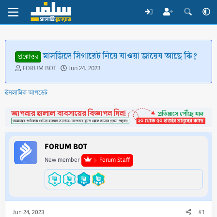
মাসজিদে সিগারেট নিয়ে যাওয়া জায়েয আছে কি?
প্রশ্নোত্তর
T
S
FORUM BOT
Jun 24, 2023
h
t
r
a
ইসলামিক আপডেট
e
r
a
t
d
d
s
a
t
t
a
e
FORUM BOT
r
t
New member
Forum Staff
e
r
Jun 24, 2023
#1