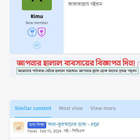
জাজাকাল্লাহু খইরান
Rimu
New member
Similar content
Most view
View more
আল-কুরআনের ভাষা - PDF
ভাষা শিক্ষা
Pavel
Feb 15, 2024
বই - পিডিএফ