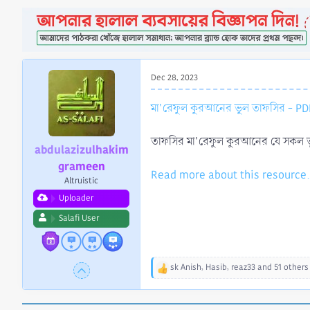
a
e
r
t
e
r
Dec 28, 2023
মা'রেফুল কুরআনের ভুল তাফসির - PD
তাফসির মা'রেফুল কুরআনের যে সকল ভুল
abdulazizulhakim
grameen
Read more about this resource.
Altruistic
Uploader
Salafi User
sk Anish
,
Hasib
,
reaz33
and 51 others
R
e
a
c