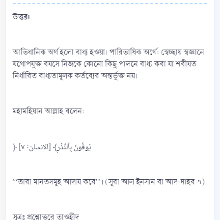
উত্তর:
আভিধানিক অর্থ হলো বাধ্য হওয়া। পারিভাষিক অর্থে: স্বেচ্ছায় স্বজ্ঞানে
যথোপযুক্ত বয়সে নিজকে কোনো কিছু পালনে বাধ্য করা যা শরীয়ত
নির্ধারিত বাধ্যতামূলক কর্তব্যের অন্তর্ভুক্ত নয়।
মহামহিয়ান আল্লাহ বলেন:
﴿ يُوفُونَ بِٱلنَّذۡرِ﴾ [الانسان: ٧]
‘‘তারা মানতসমূহ আদায় করে’’। (সূরা আল ইনসান বা আদ-দাহর:৭)
সূত্রঃ প্রশ্নোত্তরে তাওহীদ