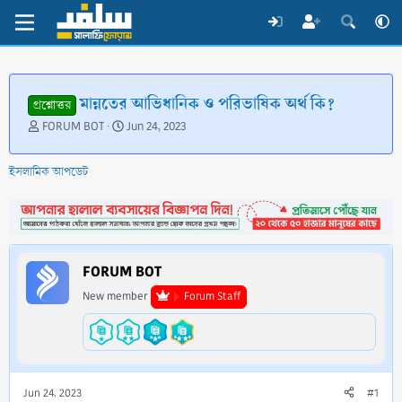
মান্নতের আভিধানিক ও পরিভাষিক অর্থ কি?
প্রশ্নোত্তর
T
S
FORUM BOT
Jun 24, 2023
h
t
r
a
ইসলামিক আপডেট
e
r
a
t
d
d
s
a
t
t
a
e
FORUM BOT
r
t
New member
Forum Staff
e
r
Jun 24, 2023
#1