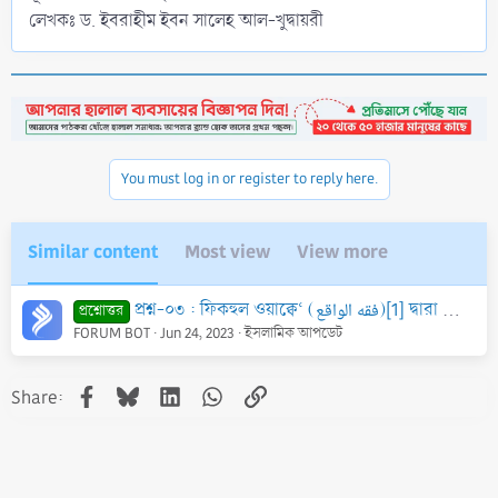
লেখকঃ ড. ইবরাহীম ইবন সালেহ আল-খুদ্বায়রী
You must log in or register to reply here.
Similar content
Most view
View more
প্রশ্ন-০৩ : ফিকহুল ওয়াক্বে‘ (فقه الواقع)[1] দ্বারা কী উদ্দেশ্য? এর সুস্পষ্ট বিশ্লেষণ জানতে চাই। কারণ তার শারঈ অর্থ গ্রহণ না করে আভিধানিক অর্থ গ্রহণ কর
প্রশ্নোত্তর
FORUM BOT
Jun 24, 2023
ইসলামিক আপডেট
Facebook
Bluesky
LinkedIn
WhatsApp
Link
Share: