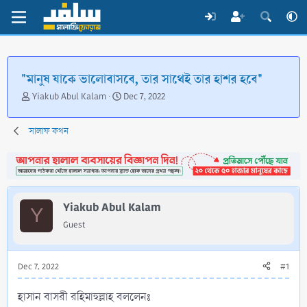
"মানুষ যাকে ভালোবাসবে, তার সাথেই তার হাশর হবে"
T
S
Yiakub Abul Kalam
Dec 7, 2022
h
t
r
a
সালাফ কথন
e
r
a
t
d
d
s
a
t
t
a
e
Yiakub Abul Kalam
Y
r
Guest
t
e
r
Dec 7, 2022
#1
হাসান বাসরী রহিমাহুল্লাহ বললেনঃ