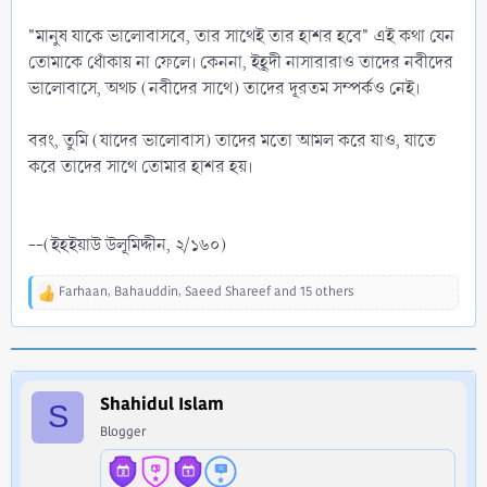
"মানুষ যাকে ভালোবাসবে, তার সাথেই তার হাশর হবে" এই কথা যেন
তোমাকে ধোঁকায় না ফেলে। কেননা, ইহূদী নাসারারাও তাদের নবীদের
ভালোবাসে, অথচ (নবীদের সাথে) তাদের দূরতম সম্পর্কও নেই।
বরং, তুমি (যাদের ভালোবাস) তাদের মতো আমল করে যাও, যাতে
করে তাদের সাথে তোমার হাশর হয়।
--(ইহইয়াউ উলূমিদ্দীন, ২/১৬০)
Farhaan
,
Bahauddin
,
Saeed Shareef
and 15 others
R
e
a
c
t
i
Shahidul Islam
S
o
Blogger
n
s
: