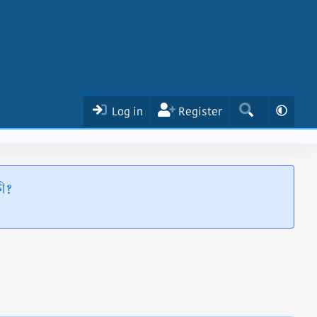
Log in
Register
কী?