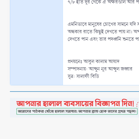
৭/৮ হাত দূর থেকে ঐ অক্ষরগুলি আর পড়া
এমনিভাবে মানুষের চোখের সামনে যদি সা
অন্ধকার রাতে কিছুই দেখতে পায় না। 
দেখতে পান এবং তার পদধ্বনি শুনতে প
প্রণয়নেঃ আবুল কালাম আযাদ
সম্পাদনায়: আব্দুন নূর আব্দুল জব্বার
সূত্র: সালাফী বিডি