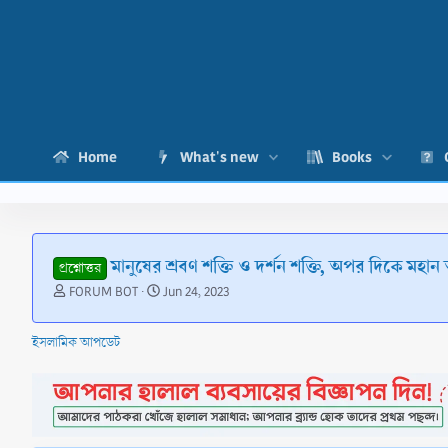
Home
What's new
Books
মানুষের শ্রবণ শক্তি ও দর্শন শক্তি, অপর দিকে মহান 
প্রশ্নোত্তর
T
S
FORUM BOT
Jun 24, 2023
h
t
r
a
ইসলামিক আপডেট
e
r
a
t
d
d
s
a
t
t
a
e