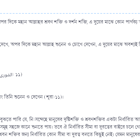
তি, অপর দিকে মহান আল্লাহর শ্রবণ শক্তি ও দর্শন শক্তি, এ দুয়ের মাঝে কোন পার্থক
ে দেখে, অপর দিকে মহান আল্লাহ শুনেন ও চোখে দেখেন, এ দুয়ের মাঝে অবশ্যই 
﴿لَيْسَ كَمِثْلِهِ شَيْءٌ وَهُوَ السَّمِيْعُ البَصِيْرُ﴾ (الشورى: ১১)
এবং তিনি শুনেন ও দেখেন (শূরা:১১)।
ে পারি যে, নি:সন্দেহে মানুষের দৃষ্টিশক্তি ও শ্রবণশক্তির একটা নির্ধারিত আ
সমূহ সহজে কানে শুনতে পায়। তবে ঐ নির্ধারিত সীমা বা দূরত্বের বাইরে চলে
রবন শক্তির জন্য নির্ধারিত কোন সীমা বা দুরত্ব বলতে কিছুই নেই। যেমন মানুষে