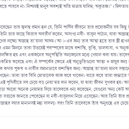
রতে পারবে না। নিশ্চয়ই মানুষ অবশ্যই অতি মাত্রায় যালিম, অকৃতজ্ঞ।" (মিফতাহু
ান করেছেন তার জ্বলন্ত প্রমাণ হল যে, তিনি পার্থিব জীবনে তার প্রয়োজনীয় সব
 তিনি তার কাছে কিতাব অবতীর্ণ করেন, অসংখ্য নবী- রাসূল পাঠান, যারা আল্ল
র লক্ষ্যে আল্লাহ তা'য়ালা আদম (আ:)-এর জন্য তার আত্মা হতে তার স্ত্রী হাওয়
এমন মিলনে তারা উভয়েই পরস্পরের মাঝে প্রশান্তি, তৃপ্তি, ভালবাসা, ও অনুক
লক্ষিত হয় এবং একজনের অনুপস্থিতি অন্যজনের মধ্যে খেয়াল করা যায়। তাদের ভ
্রিত করেছে এবং ঐ সম্পর্কের ক্ষেত্রে এই অনুভূতিগুলো আত্মা ও স্নায়ুর জন্য
কথায় পুরুষ ও নারীর সমানভাবে প্রশান্তির জন্য। আল্লাহ তা'য়ালা মানব সন্তান
ছেন। তারা তার বিধি মোতাবেক কাজ করে থাকেন। যাতে করে তারা জান্নাতে আল্
পৃথিবীতে সব চেয়ে বড় নেয়া'মত দান করেন, যা দ্বারা জীবন সুখকর হয়। আ
ড়া আরো অনেক নেয়ামত দিয়ে তাদেরকে ধন্য করেছেন, যেগুলো অন্য কেউ অর্জন 
রা সত্যকে জানতে পেরেছেন যা নবী-রাসূলগণ নিয়ে এসেছেন। আর তিনি তাঁর প্
ং আল্লাহর দয়ার মানানসই মহা সাফল্য। বরং তিনি তাদেরকে তাঁর অনুগ্রহে এর চ