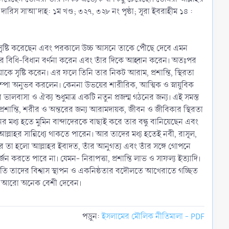
 দারিস সাআ'দাহ: ১ম খণ্ড; ৩২৭, ৩২৮ নং পৃষ্ঠা; সূরা ইবরাহীম ১৪ :
 কিছু সৃষ্টি করেছেন এবং পরকালে উচ্চ আসনে তাকে পৌঁছে দেবে এমন
াহর বিধি-বিধান বর্ণনা করেন এবং তাঁর দিকে আহ্বান করেন। অতঃপর
াকে সৃষ্টি করেন। এর ফলে তিনি তার নিকট আরাম, প্রশান্তি, স্থিরতা
ম্পা অনুভব করলেন। কেননা উভয়ের শারীরিক, আত্মিক ও স্নায়ুবিক
ালবাসা ও ঐক্য শুধুমাত্র একটি নতুন প্রজন্ম গঠনের জন্য। এই সমস্ত
 প্রশান্তি, শরীর ও অন্তরের জন্য আরামদায়ক, জীবন ও জীবিকার স্থিরতা
ের মধ্য হতে মুমিন বান্দাদেরকে বাছাই করে তার বন্ধু বানিয়েছেন এবং
লাহর সান্নিধ্যে থাকতে পারেন। আর তাদের মধ্য হতেই নবী, রাসূল,
র তা হলো আল্লাহর ইবাদত, তাঁর আনুগত্য এবং তাঁর সঙ্গে গোপনে
করতে পারে না। যেমন- নিরাপত্তা, প্রশান্তি লাভ ও সাফল্য ইত্যাদি।
রতি তাদের বিশ্বাস স্থাপন ও একনিষ্ঠতার বদৌলতে আখেরাতে গচ্ছিত
েয়ে আরো অনেক বেশী দেবেন।
পড়ুন:
ইসলামের মৌলিক নীতিমালা - PDF