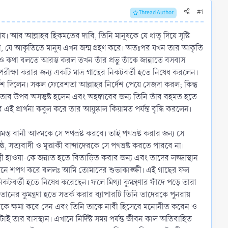
#1
Thread Author
য়। আর আল্লাহর হিকমতের দাবি, তিনি মানুষকে যে ধাতু দিয়ে সৃষ্টি
েন, যে আকৃতিতে মানুষ এখন জন্ম গ্রহণ করে। অতঃপর যখন তার আকৃতি
 ও কথা বলতে আরম্ভ করল তখন তাঁর প্রভু তাঁকে জান্নাতে বসবাস
রীক্ষা করার জন্য একটি মাত্র গাছের নিকটবর্তী হতে নিষেধ করলেন।
েশ দিলেন। সকল ফেরেশতা আল্লাহর নির্দেশ পেয়ে সেজদা করল; কিন্তু
ার উপর অসন্তুষ্ট হলেন এবং অহঙ্কারের জন্য তিনি তাঁর রহমত হতে
 প্রার্থনা কবুল করে তার আয়ুষ্কাল কিয়ামত পর্যন্ত বৃদ্ধি করলেন।
 বানী আদমকে সে পথভ্রষ্ট করবে। তাই পথভ্রষ্ট করার জন্য সে
ঠ, সত্যবাদী ও মুত্তাকী বান্দাদেরকে সে পথভ্রষ্ট করতে পারবে না।
ী হাওয়া-কে জন্নাত হতে বিতাড়িত করার জন্য এবং তাদের লজ্জাস্থান
সামনে শপথ করে বললঃ আমি তোমাদের শুভাকাঙ্ক্ষী। এই গাছের ফল
র্তী হতে নিষেধ করেছেন। ফলে মিথ্যা কুমন্ত্রণার ফাঁদে পড়ে তারা
়তানের কুমন্ত্রণা হতে সতর্ক করার ব্যাপারটি তিনি তাদেরকে পুনরায়
 তাকে ক্ষমা করে দেন এবং তিনি তাকে নাবী হিসেবে মনোনীত করেন ও
 তার বাসস্থান। এখানে নির্দিষ্ট সময় পর্যন্ত জীবন কাল অতিবাহিত