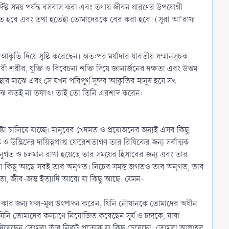
িষ্ট সময় পর্যন্ত বসবাস করা এবং তথায় জীবন ধারণের উপযোগী
ঘটিত হবে এবং তথা হতেইা তোমাদেরকে বের করা হবে। (সূরা আ'রাফ
আকৃতি দিয়ে সৃষ্টি করেছেন। অত:পর মর্যাদার যাবতীয় সম্মানসূচক
শরীর, যুক্তি ও বিবেচনা শক্তি দিয়ে জ্ঞানার্জনের দক্ষতা এবং উত্তম
্থার মাঝে এবং সে যখন পরিপূর্ণ সুন্দর আকৃতির মানুষ হয়ে সৎ
মাঝে কতই না তফাৎ! তাই তো তিনি এরশাদ করেন:
্টা চালিয়ে যাচ্ছে। মানুষের খেদমত ও প্রয়োজনের জন্যই এসব কিছু
উদ্ভিদের দায়িত্বপ্রাপ্ত ফেরেশতাগণ তার রিযিকের জন্য সর্বাত্মক
কে অনুগত ও চলমান রাখা হয়েছে তার সময়ের হিসাবের জন্য এবং তার
ে যা কিছু আছে সবই তার অনুগত। নিচের সমস্ত জগতও তার অনুগত, তার
লতা, জীব-জন্তু ইত্যাদি আরো যা কিছু আছে। যেমন-
 জীবিকার জন্য ফল-মূল উৎপাদন করেন, যিনি নৌযানকে তোমাদের অধীন
নি তোমাদের কল্যাণে নিয়োজিত করেছেন সূর্য ও চন্দ্রকে, যারা
়েছেন তোমরা তাঁর নিকট প্রত্যেক যা কিছু চেয়েছো। তোমরা আল্লাহর