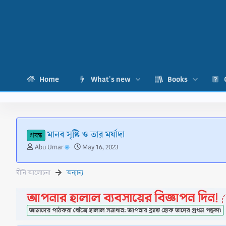
Home
What's new
Books
মানব সৃষ্টি ও তার মর্যাদা
প্রবন্ধ
T
S
Abu Umar
May 16, 2023
h
t
r
a
দ্বীনি আলোচনা
অন্যান্য
e
r
a
t
d
d
s
a
t
t
a
e