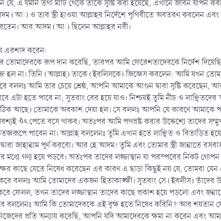
 যে, এ যমীন তথা মাটি থেকে তাকে সৃষ্টি করা হয়েছে, এখানে জীবন যাপন কর
 (আ:) ও তার স্ত্রী হাওয়া আল্লাহর নির্দেশে পৃথিবীতে অবতরণ করলেন এবং
ত করতেন। আর আদম (আ:) ছিলেন আল্লাহর নবী।
িয়ে এরশাদ করেন:
পর তোমাদেরকে রূপ দান করেছি, তারপর আমি ফেরেশতাদেরকে নির্দেশ দিয়
্ভুক্ত হল না। তিনি (আল্লাহ) তাকে (ইবলিসকে) জিজ্ঞেস করলেন: আমি যখন
রে বললঃ আমি তার চেয়ে শ্রেষ্ঠ, আপনি আমাকে আগুন দ্বারা সৃষ্টি করেছেন, আ
 এটা হতে পারে না; সুতরাং বের হয়ে যাও। নিশ্চয়ই তুমি নীচ ও লাঞ্ছিতদের অন্ত
 (ঠিক আছে) তোমাকে অবকাশ দেয়া হল। সে বললঃ আপনি যে কারণে আমাকে প
শ্যই ওঁৎ পেতে বসে থাকব। অতঃপর আমি পথভ্রষ্ট করার উদ্দেশ্যে তাদের সম্মুখ 
রূপে পাবেন না। আল্লাহ বললেনঃ তুমি এখান হতে লাঞ্ছিত ও বিতাড়িত হয়ে
ারা জাহান্নাম পূর্ণ করবো। আর হে আদম! তুমি এবং তোমার স্ত্রী জান্নাতে বস
দের মধ্যে গণ্য হয়ে পড়বে। অতঃপর তাদের লজ্জাস্থান যা পরস্পরের নিকট গোপন র
ের কাছে যেতে নিষেধ করেছেন এর কারণ এ ছাড়া কিছুই নয় যে, তোমরা যেন 
রে বললঃ আমি তোমাদের একজন হিতাকাঙ্ক্ষী। সুতরাং সে (ইবলীস) তাঁদের উভয়ক
রহণ করে ফেলল, তখন তাদের লজ্জাস্থান তাদের কাছে প্রকাশ হয়ে পড়লো এবং জন
রে বললেনঃ আমি কি তোমাদেরকে এই বৃক্ষ হতে নিষেধ করিনি? আর শয়তান যে 
দের প্রতি অন্যায় করেছি, আপনি যদি আমাদেরকে ক্ষমা না করেন এবং আমাদের প্