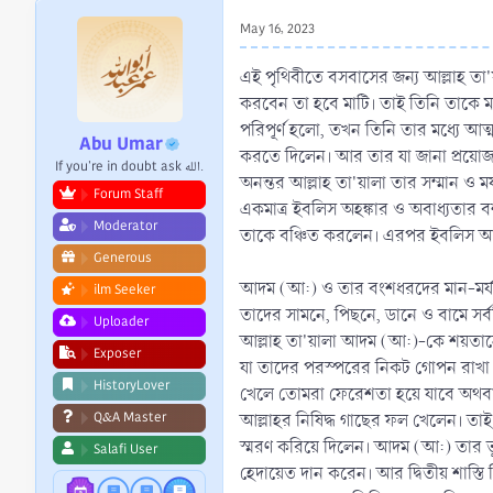
r
May 16, 2023
t
e
এই পৃথিবীতে বসবাসের জন্য আল্লাহ তা'য়া
r
করবেন তা হবে মাটি। তাই তিনি তাকে ম
পরিপূর্ণ হলো, তখন তিনি তার মধ্যে আত
Abu Umar
করতে দিলেন। আর তার যা জানা প্রয়োজন
If you're in doubt ask الله.
অনন্তর আল্লাহ তা'য়ালা তার সম্মান ও 
Forum Staff
একমাত্র ইবলিস অহঙ্কার ও অবাধ্যতার 
Moderator
তাকে বঞ্চিত করলেন। এরপর ইবলিস আল্লাহর 
Generous
আদম (আ:) ও তার বংশধরদের মান-মর্যাদ
ilm Seeker
তাদের সামনে, পিছনে, ডানে ও বামে সর্বদি
Uploader
আল্লাহ তা'য়ালা আদম (আ:)-কে শয়তানের
Exposer
যা তাদের পরস্পরের নিকট গোপন রাখা হ
HistoryLover
খেলে তোমরা ফেরেশতা হয়ে যাবে অথবা চ
Q&A Master
আল্লাহর নিষিদ্ধ গাছের ফল খেলেন। তাই নি
স্মরণ করিয়ে দিলেন। আদম (আ:) তার ভ
Salafi User
হেদায়েত দান করেন। আর দ্বিতীয় শাস্তি