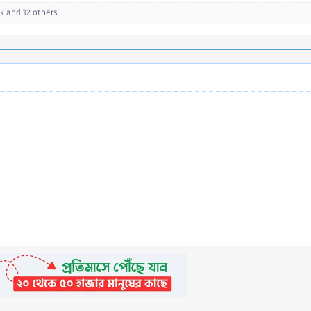
ik
and 12 others