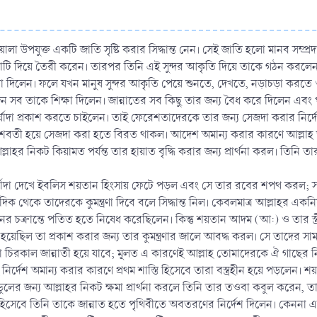
লা উপযুক্ত একটি জাতি সৃষ্টি করার সিদ্ধান্ত নেন। সেই জাতি হলো মানব সম্প্রদা
াটি দিয়ে তৈরী করেন। তারপর তিনি এই সুন্দর আকৃতি দিয়ে তাকে গঠন করল
্মা দিলেন। ফলে যখন মানুষ সুন্দর আকৃতি পেয়ে শুনতে, দেখতে, নড়াচড়া করতে
 সব তাকে শিক্ষা দিলেন। জান্নাতের সব কিছু তার জন্য বৈধ করে দিলেন এবং প
মর্যাদা প্রকাশ করতে চাইলেন। তাই ফেরেশতাদেরকে তার জন্য সেজদা করার নির্দ
বশবতী হয়ে সেজদা করা হতে বিরত থাকল। আদেশ অমান্য করার কারণে আল্লাহ ত
নিকট কিয়ামত পর্যন্ত তার হায়াত বৃদ্ধি করার জন্য প্রার্থনা করল। তিনি তার এই
া দেখে ইবলিস শয়তান হিংসায় ফেটে পড়ল এবং সে তার রবের শপথ করল; সমস্ত
ক থেকে তাদেরকে কুমন্ত্রণা দিবে বলে সিদ্ধান্ত নিল। কেবলমাত্র আল্লাহর একনিষ্
 চক্রান্তে পতিত হতে নিষেধ করেছিলেন। কিন্তু শয়তান আদম (আ:) ও তার স্ত্র
য়েছিল তা প্রকাশ করার জন্য তার কুমন্ত্রণার জালে আবদ্ধ করল। সে তাদের 
িরকাল জান্নাতী হয়ে যাবে; মূলত এ কারণেই আল্লাহ তোমাদেরকে ঐ গাছের নিকটব
র্দেশ অমান্য করার কারণে প্রথম শাস্তি হিসেবে তারা বস্ত্রহীন হয়ে পড়লেন। শয
ুলের জন্য আল্লাহর নিকট ক্ষমা প্রার্থনা করলে তিনি তার তওবা কবুল করেন,
 হিসেবে তিনি তাকে জান্নাত হতে পৃথিবীতে অবতরণের নির্দেশ দিলেন। কেননা এটাই