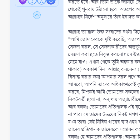
করতে হবে। আর তিনি তাকে জানিয়ে দেন
থেকেই পুনরায় উঠানো হবে। অতঃপর আদম
আল্লাহর নির্দেশ অনুসারে তাঁর ইবাদ
আল্লাহ তা'য়ালা উক্ত সংবাদের বর্ণনা দ
"আমি তোমাদেরকে সৃষ্টি করেছি, অতঃ
সেজদা করল, সে সেজদাকারীদের অন্তর
সেজদা করা হতে নিবৃত্ত করলো? সে উত্ত
নেমে যাও! এখান থেকে তুমি অহঙ্কার করবে
থাকার) অবকাশ দিন। আল্লাহ বললেনঃ
বিভ্রান্ত করার জন্য আপনার সরল পথে অব
আসবো, আপনি তাদের অধিকাংশকেই কৃতজ্ঞ
করবে, নিশ্চয়ই আমি তোমাদের সকলের দ্ব
নিকটবর্তী হয়ো না, অন্যথায় অত্যাচারী
আর বললঃ তোমাদের প্রতিপালক এই বৃক্ষ
না পার। সে তাদের উভয়ের নিকট শপথ ক
যখন তারা সেই নিষিদ্ধ গাছের স্বাদ গ্
তাদের প্রতিপালক তাদেরকে সম্বোধন ক
বললঃ হে আমাদের প্রতিপালক! আমরা নিজে