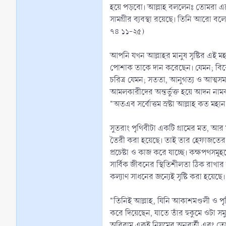
হয়ে পড়বো। আল্লাহ বললেনঃ তোমরা একে
সামগ্রীর ব্যবস্থা রয়েছে। তিনি আরো
৭৪ ১১-২৫)
আপনি যখন আল্লাহর মানুষ সৃষ্টির এই মহ
পোশাক তাকে দান করেছেন। যেমন; বিবেকশক্
চরিত্র যেমন; সততা, আনুগত্য ও আত্মসমর্
আমলকারীদের অন্তর্ভুক্ত হয়ে আদন ন
"অতএব সর্বোত্তম স্রষ্টা আল্লাহ কত মহান
সুতরাং পৃথিবীটা একটি গ্রামের মত, আর ম
তৈরী করা হয়েছে। তাই তার হেফাজতের জন্
প্রচেষ্টা ও কাজ করে যাচ্ছে। কক্ষপথসমূ
সার্বিক জীবনের স্থিতিশীলতা ঠিক রাখ
কল্যাণ সাধনের জন্যেই সৃষ্টি করা হয়ে
"তিনিই আল্লাহ, যিনি আকাশমণ্ডলী ও প
করে দিয়েছেন, যাতে তাঁর হুকুমে ওটা স
অবিরাম একই নিয়মের অনুবর্তী এবং তো