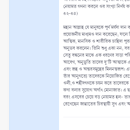
নেয়ামত গণনা করলে ওর সংখ্যা নির্ণয় ক
৩২-৩৪)
মহান আল্লাহ যে মানুষকে পূর্ণ মর্যদা দ
প্রয়োজনীয় মাধ্যমও দান করেছেন; ফলে
আত্মিক, মানসিক ও শারীরিক চাহিদা পূরণে
অনুভব করলেন। তিনি শুধু একা নন; বরং 
সেতু বন্ধনের মাঝে এক ধরণের সাড়া পরি
আবেগ, অনুভূতি তাদের দু'টি আত্মাকে একত
এবং রূহ ও অন্তরসমূহের মিলনস্বরূপ। এক 
তাঁর আনুগত্যে তাদেরকে নিয়োজিত রেখে
ওলী,ও শহীদগণকে চয়ন করে তাদেরকে এই 
কথা বলার সুযোগ অর্থাৎ মোনাজাত। এ ছা
বরং এসবের চেয়ে বড় নেয়ামত হল- তা
রেখেছেন জান্নাতের চিরস্থায়ী সুখ এব