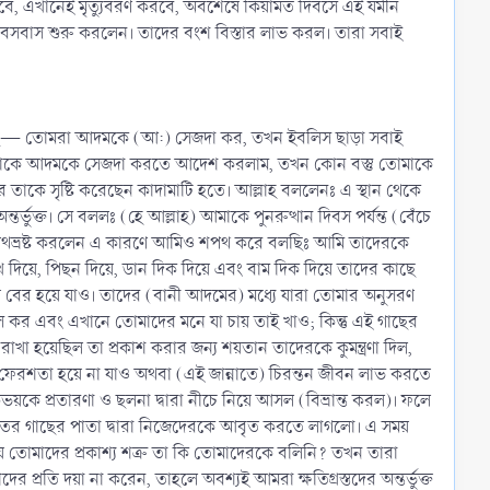
বে, এখানেই মৃত্যুবরণ করবে, অবশেষে কিয়ামত দিবসে এই যমীন
 বসবাস শুরু করলেন। তাদের বংশ বিস্তার লাভ করল। তারা সবাই
েছি— তোমরা আদমকে (আ:) সেজদা কর, তখন ইবলিস ছাড়া সবাই
 তোমাকে আদমকে সেজদা করতে আদেশ করলাম, তখন কোন বস্তু তোমাকে
র তাকে সৃষ্টি করেছেন কাদামাটি হতে। আল্লাহ বললেনঃ এ স্থান থেকে
র্ভুক্ত। সে বললঃ (হে আল্লাহ) আমাকে পুনরুত্থান দিবস পর্যন্ত (বেঁচে
থভ্রষ্ট করলেন এ কারণে আমিও শপথ করে বলছিঃ আমি তাদেরকে
দিয়ে, পিছন দিয়ে, ডান দিক দিয়ে এবং বাম দিক দিয়ে তাদের কাছে
 বের হয়ে যাও। তাদের (বানী আদমের) মধ্যে যারা তোমার অনুসরণ
বাস কর এবং এখানে তোমাদের মনে যা চায় তাই খাও; কিন্তু এই গাছের
াখা হয়েছিল তা প্রকাশ করার জন্য শয়তান তাদেরকে কুমন্ত্রণা দিল,
ফেরশতা হয়ে না যাও অথবা (এই জান্নাতে) চিরন্তন জীবন লাভ করতে
ে প্রতারণা ও ছলনা দ্বারা নীচে নিয়ে আসল (বিভ্রান্ত করল)। ফলে
্নাতের গাছের পাতা দ্বারা নিজেদেরকে আবৃত করতে লাগলো। এ সময়
তোমাদের প্রকাশ্য শত্রু তা কি তোমাদেরকে বলিনি? তখন তারা
রতি দয়া না করেন, তাহলে অবশ্যই আমরা ক্ষতিগ্রস্তদের অন্তর্ভুক্ত