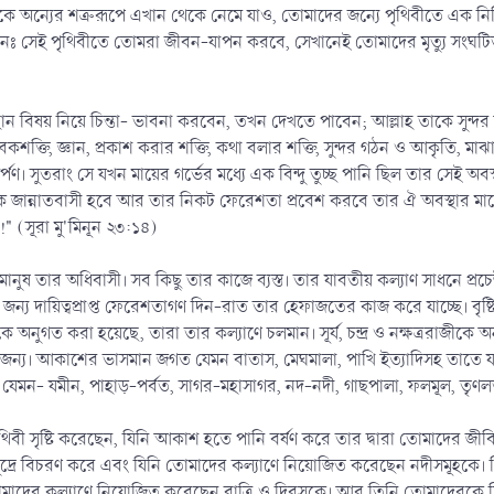
 অন্যের শত্রুরূপে এখান থেকে নেমে যাও, তোমাদের জন্যে পৃথিবীতে এক নির্দ
 বলেনঃ সেই পৃথিবীতে তোমরা জীবন-যাপন করবে, সেখানেই তোমাদের মৃত্যু সং
ান বিষয় নিয়ে চিন্তা- ভাবনা করবেন, তখন দেখতে পাবেন; আল্লাহ তাকে সুন্দর 
তি, জ্ঞান, প্রকাশ করার শক্তি, কথা বলার শক্তি, সুন্দর গঠন ও আকৃতি, মাঝারী 
পণ। সুতরাং সে যখন মায়ের গর্ভের মধ্যে এক বিন্দু তুচ্ছ পানি ছিল তার সেই অবস
ামক জান্নাতবাসী হবে আর তার নিকট ফেরেশতা প্রবেশ করবে তার ঐ অবস্থার 
!" (সূরা মু'মিনূন ২৩:১৪)
ানুষ তার অধিবাসী। সব কিছু তার কাজে ব্যস্ত। তার যাবতীয় কল্যাণ সাধনে প্রচেষ
য দায়িত্বপ্রাপ্ত ফেরেশতাগণ দিন-রাত তার হেফাজতের কাজ করে যাচ্ছে। বৃষ্টি ও 
হকে অনুগত করা হয়েছে, তারা তার কল্যাণে চলমান। সূর্য, চন্দ্র ও নক্ষত্ররাজী
ার জন্য। আকাশের ভাসমান জগত যেমন বাতাস, মেঘমালা, পাখি ইত্যাদিসহ তাত
ছে। যেমন- যমীন, পাহাড়-পর্বত, সাগর-মহাসাগর, নদ-নদী, গাছপালা, ফলমূল, তৃণ
ৃথিবী সৃষ্টি করেছেন, যিনি আকাশ হতে পানি বর্ষণ করে তার দ্বারা তোমাদের
মুদ্রে বিচরণ করে এবং যিনি তোমাদের কল্যাণে নিয়োজিত করেছেন নদীসমূহকে। যি
মাদের কল্যাণে নিয়োজিত করেছেন রাত্রি ও দিবসকে। আর তিনি তোমাদেরকে দিয