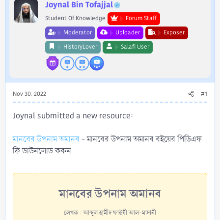
r
Joynal Bin Tofajjal
Student Of Knowledge
Forum Staff
Moderator
Uploader
Exposer
HistoryLover
Salafi User
Nov 30, 2022
#1
Joynal submitted a new resource:
মানবের উপনাম অমানব
- মানবের উপনাম অমানব বইয়ের পিডিএফ
ফ্রি ডাউনলোড করুন
মানবের উপনাম অমানব​
লেখক : আব্দুল হামীদ ফাইযী আল-মাদানী​