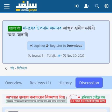
মানবের উপনাম অমানব
আব্দুল হামীদ ফাইযী
বাংলা বই
আল-মাদানী
Download
Login or
Register to
T
S
Joynal Bin Tofajjal
Nov 30, 2022
h
t
r
a
বই - পিডিএফ
e
r
a
t
d
d
Overview
Reviews (1)
History
Discussion
s
a
t
t
a
e
r
t
e