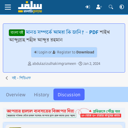
মানত সম্পর্কে আমরা কি জানি? - PDF
শাইখ
বাংলা বই
আব্দুল্লাহ শহীদ আব্দুর রহমান
Download
Login or
Register to
T
S
abdulazizulhakimgrameen
Jan 2, 2024
h
t
r
a
বই - পিডিএফ
e
r
a
t
d
d
Overview
History
Discussion
s
a
t
t
a
e
r
t
e