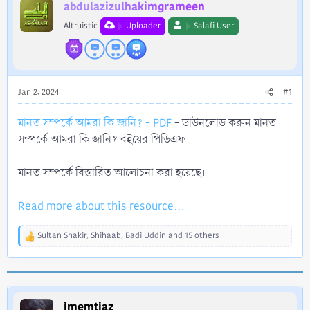
r
abdulazizulhakimgrameen
Altruistic
Uploader
Salafi User
Jan 2, 2024
#1
মানত সম্পর্কে আমরা কি জানি? - PDF
- ডাউনলোড করুন মানত
সম্পর্কে আমরা কি জানি? বইয়ের পিডিএফ
মানত সম্পর্কে বিস্তারিত আলোচনা করা হয়েছে।
Read more about this resource...
Sultan Shakir
,
Shihaab
,
Badi Uddin
and 15 others
R
e
a
c
t
i
imemtiaz