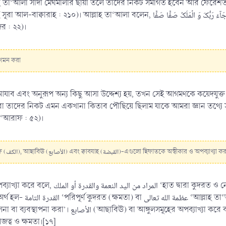
লাহ তা‘আলা সাদা মেঘমালার ছায়া তলে তাদের নিকট সমাগত হবেন আর ফেরেশতা
‘আলা বলেন, وَّ جَآءَ رَبُّکَ وَ الۡمَلَکُ صَفًّا صَفًّا ‘যখন তোমার প্রতিপালক আগমন করবেন, আর ফেরেশতাগণ
র : ২২)।
 আগমন করা
ুরূপ অন্য কিছু আসা উদ্দেশ্য হয়, তখন সেই আগমণকে কয়েদযুক্ত করা হয়। যেমন আল্লাহ তা‘আলা বলেন,ی
-‘আরাফ : ৫২)।
আক্বীদা-৫ : হাত (اليد), ডানহাত (اليمين), কাফ (الكف), আছাবিঊ (الأصابع) এবং ক্বাবযাহ (القبضة)-এগুলো ছিফাতকে অস্বীকার ও অপব্যাখ্যা 
া রাজত্ব উদ্দেশ্য’।[১৩] তারা আল্লাহর ডান হাতের অপব্যাখ্যা
] এবং الملك والقدرة বা রাজত্ব ও ক্ষমতা।[১৭]