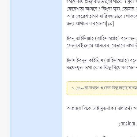
সমস্ত কার্য প্রত্যাবর্তিত হয়ে থাকে’ (সূরা আল-বাক্বারাহ : ২১০)। আল্লাহ তা‘আলা বলেন, اۡتِیَ رَبُّکَ
ফেরেশতা আসবে? কিংবা স্বয়ং তোমার প্রতিপালক আসবেন?’ (সূরা আল
আর ফেরেশতাগণ সারিবদ্ধভাবে (থাকবে)
জন্য আগমন করবেন’।[১০]
ইবনু তাইমিয়্যাহ (রাহিমাহুল্লাহ) বলেছেন, ذكر مجئ الله سبحانه وتعالى لفصل القضاء بين عباده على ما يليق بجلاله ‘ক্বিয়ামতের দিন বান্দাদের মধ্যে ফায়সালা করার জন্য আল্লাহ তা‘
সেভাবেই নেমে আসবেন, যেভাবে নামা তাঁ
ইমাম ইবনুল কাইয়্যিম (রাহিমাহুল্লাহ) বলেছেন, আল্লাহ ত
কয়েদযুক্ত তথা কোন কিছু নিয়ে আগমন 
১. مطلق বা সাধারণ ও কোন কিছু ছাড়াই আ
আল্লাহর দিকে যেই মুতলাক (সাধারণ) আগ
ُ الۡاُمُوۡرُ