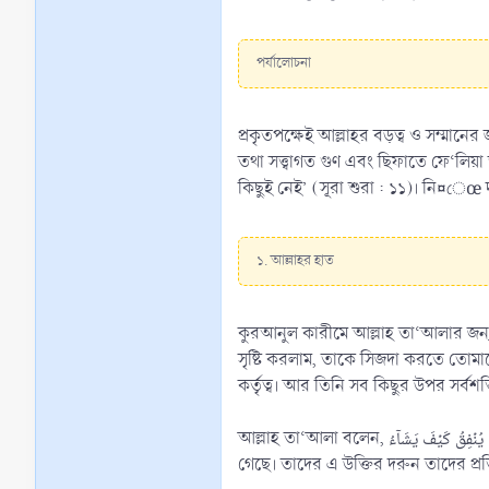
পর্যালোচনা
প্রকৃতপক্ষেই আল্লাহর বড়ত্ব ও সম্মানে
তথা সত্ত্বাগত গুণ এবং ছিফাতে ফে‘লিয়া তথা কর্মগত গুণের অন্ত
কিছুই নেই’ (সূরা শুরা : ১১)। নি¤েœ
১. আল্লাহর হাত
কুরআনুল কারীমে আল্লাহ তা‘আলার জন্য দু’টি হাত সাব্যস্ত করা হয়েছে। আল্লাহ তা‘আলা বলে
সৃষ্টি করলাম, তাকে সিজদা করতে তোমাকে কিসে বাধা দিল?’ (সূরা ছোয়াদ : ৭৫)। আল
কর্তৃত্ব। আর তিনি সব কিছুর উপর সর্বশক
আল্লাহ তা‘আলা বলেন, وَ قَالَتِ الۡیَہُوۡدُ یَدُ اللّٰہِ مَغۡلُوۡلَۃٌ غُلَّتۡ اَیۡدِیۡہِمۡ وَ لُعِنُوۡا بِمَا قَالُوۡا بَلۡ یَدٰہُ مَبۡسُوۡطَتٰنِ یُنۡفِقُ کَیۡفَ یَشَآءُ ‘আর ইহুদীরা বলে, আল্লাহর হাত বন্ধ হয়ে গেছে; তাদেরই হাত বন্ধ হয়ে
গেছে। তাদের এ উক্তির দরুন তাদের প্রত