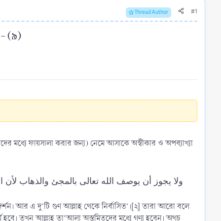
#1
Thread Author
- (৯)​
ের মধ্যে ফায়সালা করার জন্য) নেমে আসাকে অস্বীকার ও অপব্যাখ্যা
ولا يجوز أن يوصف الله تعالى بالمجئ والذهاب لأن المجئ والذهاب من صفات المخلوقين وأمارات المحدثين وهما صفتان منفيتان عن الله تعالى
র্শন। আর এ দু’টি গুণ আল্লাহ থেকে নির্বাসিত’।[২] তারা আরো বলে
র্য হবে। তখন আল্লাহ তা‘আলা অস্তমিতদের মধ্যে গণ্য হবেন। অথচ