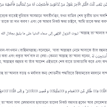
রত্যেক রাতেই দুনিয়ার আসমানে অবতীর্ণ হন, যখন রাত্রির শেষ তৃতীয় ভাগ অ
 তাকে তা দান করব? এবং কে আমার নিকট ক্ষমা চাইবে, আমি তাকে ক্ষমা কর
নেমে
হ আল-ফাওযান (রাহিমাহুল্লাহ) বলেছেন, ‘যারা আল্লাহর নেমে আসাকে তাঁর রহমত 
দেয়া। কেননা আল্লাহ তা‘আলা বলেন, مَنْ يَّدْعُوْنِىْ فَأَسْتَجِيْبَ لَهُ ‘কে আমার নিকট দু‘আ করবে, আমি তার দু‘আ কবুল
ায়, আল্লাহর রহমত বা তাঁর আদেশ এইভাবে শেষ রাতে ডাকাডাকি করে এবং কথ
লাহ তা‘আলার বড়ত্ব ও মর্যাদার জন্য শোভনীয় পদ্ধতিতে ক্বিয়ামতের ময়দানে 
ہُ فِیۡ ظُلَلٍ مِّنَ الۡغَمَامِ وَ الۡمَلٰٓئِکَۃُ وَ قُضِیَ الۡاَمۡرُ ؕ وَ اِلَی اللّٰہِ تُرۡجَع
্লাহ তা‘আলা সাদা মেঘমালার ছায়াতলে তাদের নিকট সমাগত হবেন আর ফেরেশতার