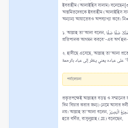
ইবরাহীম (আলাইহিস সালাম) বলেছেন[৩], لَاۤ اُحِبُّ الۡاٰفِلِیۡنَ ‘আমি অস্তমিত বস্তুকে ভালোবাসি না’ (সূরা আল-আন‘আম : ৭৬)।[৪] এই আয়াত দ্বারা তারা দলীল গ্রহণ কর
অস্তমিতদেরকে ইবরাহীম (আলাইহিস সাল
অন্যান্য আয়াতেরও অপব্যাখ্যা করে।
১. আল্লাহ তা‘আলা বলেন, وَّ جَآءَ رَبُّکَ وَ الۡمَلَکُ صَفًّا صَفًّا ‘যখন তোমার প্রতিপালক আগমন করবেন, আর ফেরেশতাগণ সারিবদ্ধভাবে (থাকবে)’ (সূরা আল-ফাজর : ২২)। এখানে ‘তোমার
২. হাদীছে এসেছে, আল্লাহ তা‘আলা প্রত্যে
حمة
পর্যালোচনা
প্রকৃতপক্ষেই আল্লাহর বড়ত্ব ও সম্মা
দিন বিচার করার জন্য) নেমে আসার দলী
নয়। আল্লাহ তা‘আলা বলেন, لَیۡسَ کَمِثۡلِہٖ شَیۡءٌ ۚ وَ ہُوَ السَّمِیۡعُ الۡبَصِیۡرُ ‘তাঁর সদৃশ কোন কিছুই নেই। তিনি সর্বশ্রোতা ও সর্বদ্রষ্টা’ (সূরা শুরা : ১১)। হাদীছে এসেছে, আবূ হুরায়রা (রাযিয়াল্লাহু আনহু)
হতে বর্ণিত, রাসূলুল্লাহ (ﷺ) বলেছেন,