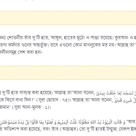
র জন্য শোভনীয় তাঁর দু’টি হাত, আঙ্গুল, হাতের মুঠো ও পাঞ্জা রয়েছে। কুরআন 
র্ভুক্ত। তবে এগুলো কোন মাখলুকের মত নয়। আল্লাহ তা‘আলা বলেন, سَ کَمِثۡلِہٖ شَیۡءٌ ۚ وَ ہُوَ السَّمِیۡعُ الۡبَصِیۡرُ
 দলীলসমূহ পেশ করা হল-
ন, قَالَ یٰۤاِبۡلِیۡسُ مَا مَنَعَکَ اَنۡ تَسۡجُدَ لِمَا خَلَقۡتُ بِیَدَیَّ ‘হে ইবলীস! আমি যাকে আমার দুই হাত দ্বারা
্লাহ তা‘আলা বলেন, تَبٰرَکَ الَّذِیۡ بِیَدِہِ الۡمُلۡکُ وَ ہُوَ عَلٰی کُلِّ شَیۡءٍ قَدِیۡرُۨ ٌ ‘বরকতময় তিনি, যার হাতে সর্বময়
্তিমান’ (সূরা আল-মুলক : ১)।
ি অভিশাপ করা হয়েছে; বরং তাঁর (আল্লাহর) তো দু’টি হাতই উন্মুক্ত, যেরূপ ইচ