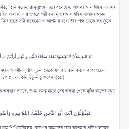
াহ (ﷺ) বলেছেন, আদম (আলাইহিস সালাম)
লাইহিস সালাম)-এর উপরে জয়ী হন। মূসা (আলাইহিস সালাম) আদম
يَدُ اللهِ مَلأَىٌ لَا تَغِيْضُهَا نَفَقَةٌ سَحَّاءُ اللَّيْلَ وَالنَّهَارَ أَرَأَيْتُمْ
ার আসমান ও যমীন সৃষ্টির সূচনা থেকে এযাবৎ তিনি কত দান করেছেন?
পাল্লা, যা তিনি উঁচু-নীচু করেন’।[১৯]
فَيَقُوْلُوْنَ أَنْتَ أَبُو النَّاسِ خَلَقَكَ اللهُ بِيَدِهِ وَأَسْجَ
ছুর নাম শিখিয়েছিলেন। অতএব আমাদের জন্য আপনার প্রতিপালকের