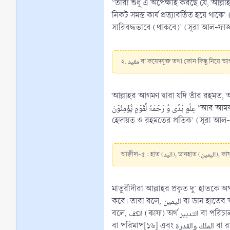
‘তারা শুধু এ অপেক্ষাই করছে যে, আল্
নিকট সমস্ত কার্য প্রত্যাবর্তিত হয়ে থাকে’ (সূরা আল-বাক্বারাহ : ২১০)। আল্লাহ তা
সারিবদ্ধভাবে (থাকবে)’ (সূরা আল-ফাজ
২. مقيد বা কয়েদযুক্ত তথা কোন কিছু নিয়ে
আল্লাহর আগমণ দ্বারা যদি তাঁর রহমত, আযাব এবং অন
عِلۡمٍ ہُدًی وَّ رَحۡمَۃً لِّقَوۡمٍ یُّؤۡمِنُوۡنَ ‘আর আমরা তাদের নিকট এমন একখানা কিতাব পৌছিয়ে ছিলাম যাকে আমরা জ্ঞান তথ্যে সমৃদ্ধ ও সুবিস্তৃত করেছিলাম এবং যা ছিল ঈমানদার সম্প্রদায়ের জন্যে
হেদায়ত ও রহমতের প্রতিক’ (সূরা আল
মাতুরীদীরা আল্লাহর প্রকৃত দু’ হাতকে অপব্যাখ্যা করে বলে, المراد من اليد النعمة والقدرة أو الملك ‘হাত দ্বারা কুদরত ও নে‘মত ব
করে। তারা বলে, اليمين বা ডান হাতের অর্থ হল- القدرة التامة ‘পরিপূর্ণ কুদরত (ক্ষমতা) বা عظمة الله تعالى ‘আল্লাহ তা‘আলার বড়ত্ব বা মর্যাদা’।[১৪] কাফ বা হাতের তালুকে অপব্যাখ্যা করে
বলে, الكف (কাফ) অর্থ التدبير বা পরিচালনা বা ব্যবস্থাপনা করা’। الأصابع (আছাবিঊ) বা আঙ্গুলসমূহের অপব্যাখ্যা করে বলে, ‘উছবূ অর্থ القدرة বা ক্ষমতা’।[১৫] القبضة (ক্বাবযাহ) অর্থ পরিমাণ
বা পরিমাপ[১৬