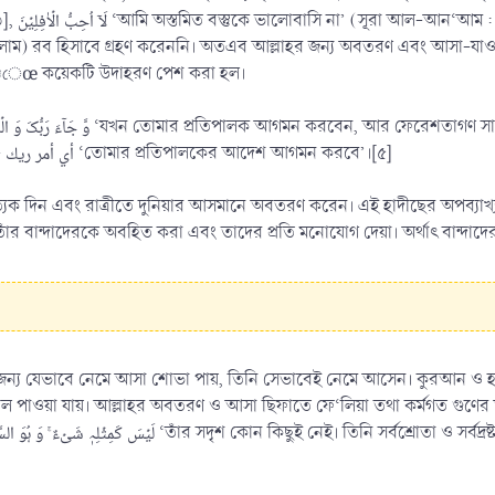
েছে। যেহেতু
াম) রব হিসাবে গ্রহণ করেননি। অতএব আল্লাহর জন্য অবতরণ এবং আসা-যাওয়া
 নি¤েœ কয়েকটি উদাহরণ পেশ করা হল।
প্রতিপালক আগমন করবে’-এর অর্থ হল- أي أمر ريك ‘তোমার প্রতিপালকের আদেশ আগমন করবে’।[৫]
ক দিন এবং রাত্রীতে দুনিয়ার আসমানে অবতরণ করেন। এই হাদীছের অপব্যাখ্যা করে তারা
على عباده يعني ينظر إلى عباد بالر ‘তাঁর বান্দাদেরকে অবহিত করা এবং তাদের প্রতি মনোযোগ দেয়া। অর্থাৎ ব
নের জন্য যেভাবে নেমে আসা শোভা পায়, তিনি সেভাবেই নেমে আসেন। কুরআন ও
ল পাওয়া যায়। আল্লাহর অবতরণ ও আসা ছিফাতে ফে‘লিয়া তথা কর্মগত গুণের অন্ত