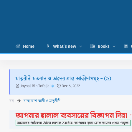
Home
What's new
Books
মাতুরীদী মতবাদ ও তাদের ভ্রান্ত আক্বীদাসমূহ - (৯)
T
S
Joynal Bin Tofajjal
Dec 6, 2022
h
t
r
a
রদ্দ
রদ্দে আশ'আরী ও মাতুরীদী
e
r
a
t
d
d
s
a
t
t
a
e