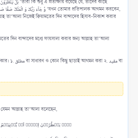
হ তা‘আলা নিজেই ক্বিয়ামতের দিন বান্দাদের হিসাব-নিকাশ করার
া ২. مقيد বা
য। যেমন আল্লাহ তা‘আলা বলেছেন,
ہَلۡ یَنۡظُرُوۡنَ اِلَّاۤ اَنۡ یَّاۡتِیَہُمُ اللّٰ