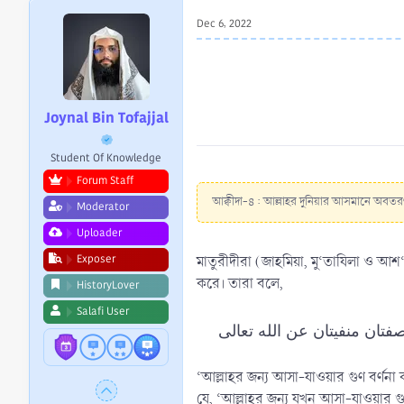
r
Dec 6, 2022
t
e
r
Joynal Bin Tofajjal
Student Of Knowledge
Forum Staff
আক্বীদা-৪ : আল্লাহর দুনিয়ার আসমানে অবতরণ
Moderator
Uploader
Exposer
মাতুরীদীরা (জাহমিয়া, মু‘তাযিলা ও আশ
করে। তারা বলে,
HistoryLover
Salafi User
‘আল্লাহর জন্য আসা-যাওয়ার গুণ বর্ণনা
যে, ‘আল্লাহর জন্য যখন আসা-যাওয়ার গুণ