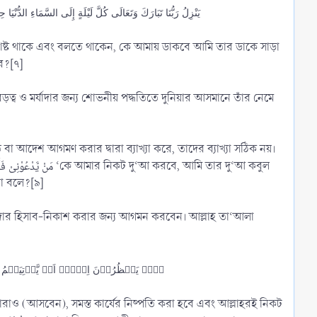
يَنْزِلُ رَبُّنَا تَبَارَكَ وَتَعَالَى كُلَّ لَيْلَةٍ إِلَى السَّمَاءِ الدُّنْيَا حِيْنَ يَبْقَى ثُلُثُ اللَّيْلِ الْآخِرُ يَقُوْلُ مَنْ يَّدْعُوْنِىْ فَأَسْتَجِيْبَ لَهُ مَنْ يَّسْأَلُنِىْ فَأُعْطِيَهُ مَنْ يَّسْتَغْفِرُنِىْ فَأَغْفِرَ لَهُ
বশিষ্ট থাকে এবং বলতে থাকেন, কে আমায় ডাকবে আমি তার ডাকে সাড়া
ব?[৭]
বা আদেশ আগমণ করার দ্বারা ব্যাখ্যা করে, তাদের ব্যাখ্যা সঠিক নয়।
া বলে?[৯]
বান্দার হিসাব-নিকাশ করার জন্য আগমন করবেন। আল্লাহ তা‘আলা
ہَلۡ یَنۡظُرُوۡنَ اِلَّاۤ اَنۡ یَّاۡتِیَہُمُ اللّٰ
াও (আসবেন), সমস্ত কার্যের নিষ্পতি করা হবে এবং আল্লাহরই নিকট