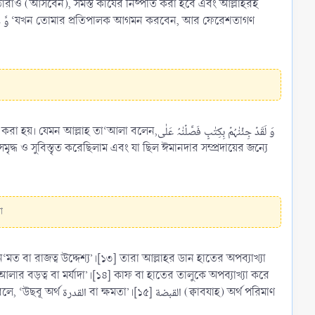
রাও (আসবেন), সমস্ত কার্যের নিষ্পতি করা হবে এবং আল্লাহরই
وَ لَقَدۡ جِئۡنٰہُمۡ بِکِتٰبٍ فَصَّلۡنٰہُ عَلٰ
করা