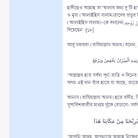
হাদীছেও আল্লাহ তা‘আলার জন্য দু’টি হাত সাব্যস্ত
ও মূসা (আলাইহিস সালাম)তাদের প্রভু
(আলাইহিস সালাম)-কে বললেন,أَنْتَ آدَمُ الَّذِىْ خَلَقَكَ اللهُ بِيَدِهِ وَنَفَخَ فِيْكَ مِنْ رُوْحِهِ ‘আপনি আদম, যাকে আল্লাহ তা‘আলা নিজ হাতে সৃষ্টি করেছেন ও আপনার মধ্যে তাঁর পক্ষ থেকে রূহ ফুঁকে
দিয়েছেন’।[১৮]
ِيَدِهِ الْمِيْزَانُ يَخْفِضُ وَيَرْفَعُ
‘আল্লাহর হাত সর্বদা পূর্ণ। রাত্রি ও 
অথচ এই দান তাঁর হাতে যা আছে, তাতে বি
আনাস (রাযিয়াল্লাহু আনহু) হতে বর্ণিত, তিনি বলেন, রাসূলুল্লাহ (ﷺ) বলেছেন, ক্বিয়ামতের দিন মানুষ যখন দুর্বিষহ মর্মান্ত
সুপারিশকারীর মাধ্যম খুঁজে বেড়াবে। 
رِيْحَنَا مِنْ مَكَانِنَا هَذَا
‘আপনি আদম, আপনাকে আল্লাহ নিজের হা