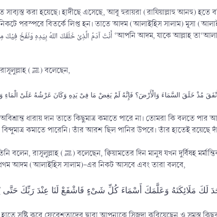
 করা হয়েছে। হাদীছে এসেছে, আবূ হুরায়রা (রাযিয়াল্লাহু আনহু) হতে বর্ণিত, তিনি বলেন, রাসূলুল্ল
র নিকটে পরস্পরে বিতর্কে লিপ্ত হন। তাতে আদম (আলাইহিস সালাম) মূসা (আ
আবূ হুরায়রা (রাযিয়াল্লাহু আনহু) বলেন, রাসূলুল্লাহ (ﷺ) বলেছেন,
 مَا أَنْفَقَ مُذْ خَلَقَ السَّمَاءَ وَالْأَرْضَ؟ فَإِنَّهُ لَمْ يَغِضْ مَا فِىْ يَدِهِ وَكَانَ عَرْشُهُ عَلَىْ الْمَاءِ وَب
দিনের অবিশ্রান্ত ধারায় দান তাতে কিছুমাত্র কমাতে পারে না। তোমরা কি বলতে প
ন্দুমাত্র কমাতে পারেনি। তাঁর আরশ ছিল পানির উপরে। তাঁর হাতেই রয়েছে দাঁড়ি
িক অবস্থায় পড়বে, তখন সমস্ত মানুষ সেই অবস্থা থেকে মুক্তি লাভের জন্য
সর্বপ্রথম আদম (আলাইহিস সালাম)-এর নিকট আসবে এবং তারা বলবে,
دَ لَكَ مَلَائِكَتَهُ وَعَلَّمَكَ أَسْمَاءَ كُلِّ شَىْءٍ فَاشْفَعْ لَنَا عِنْدَ رَبِّكَ حَتَّى يُ
তে সৃষ্টি করে ফেরেশতাদের দ্বারা আপনাকে সিজদা করিয়েছেন ও সমস্ত কি