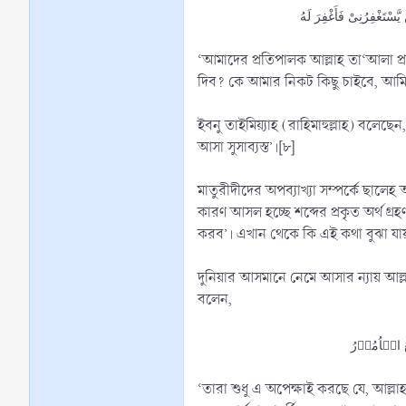
‘আমাদের প্রতিপালক আল্লাহ তা‘আলা প্
দিব? কে আমার নিকট কিছু চাইবে, আমি
ইবনু তাইমিয়্যাহ (রাহিমাহুল্লাহ) বলেছেন, ثبوت النزول الإلهي إلى سماء الدنيا على ما يليق بجلال الله ‘আল্লাহ তা‘আলার বড়ত্ব ও মর্যাদার জন্য শোভনীয় পদ্ধতিতে দুনিয়ার আসমানে তাঁর 
আসা সুসাব্যস্ত’।[৮]
মাতুরীদীদের অপব্যাখ্যা সম্পর্কে ছালে
কারণ আসল হচ্ছে শব্দের প্রকৃত অর্থ গ্রহণ করা এবং প্রকৃত অর্থ বাদ না 
করব’। এখান থেকে কি এই কথা বুঝা য
দুনিয়ার আসমানে নেমে আসার ন্যায় আল্
বলেন,
ُ الۡاُمُوۡرُ
‘তারা শুধু এ অপেক্ষাই করছে যে, আল