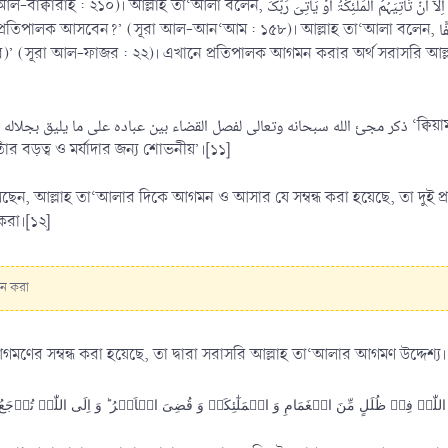
ہَلۡ یَنۡظُرُوۡنَ اِلَّاۤ اَنۡ تَاۡتِیَہُمُ الۡمَلٰٓئِکَۃُ اَوۡ یَ ‘তারা কি শুধু এ প্রতীক্ষায় রয়েছে যে, তাদের কাছে
-আন‘আম : ১৫৮)। আল্লাহ তা‘আলা বলেন, وَّ جَآءَ رَبُّکَ وَ الۡمَلَکُ صَفًّا صَفًّا ‘যখন তোমার প্রতিপালক আগমন করবেন,
’ (সূরা আল-ফাজর : ২২)। এখানে প্রতিপালক আগমন করার অর্থ সরাসরি আল্লা
আলা
র বড়ত্ব ও মর্যাদার জন্য শোভনীয়’।[১১]
া‘আলার দিকে আগমন ও আসার যে সম্বন্ধ করা হয়েছে, তা দুই প্রকার। ১. مطلق বা সাধারণ ও কোন কিছু ছাড়াই আগমন কর
করা।[১২]
গমন করা
মণের সম্বন্ধ করা হয়েছে, তা দ্বারা সরাসরি আল্লাহ তা‘আলার আগমণ উদ্দেশ্
ہُ فِیۡ ظُلَلٍ مِّنَ الۡغَمَامِ وَ الۡمَلٰٓئِکَۃُ وَ قُضِیَ الۡاَمۡرُ ؕ وَ اِلَی اللّٰہِ تُرۡجَع