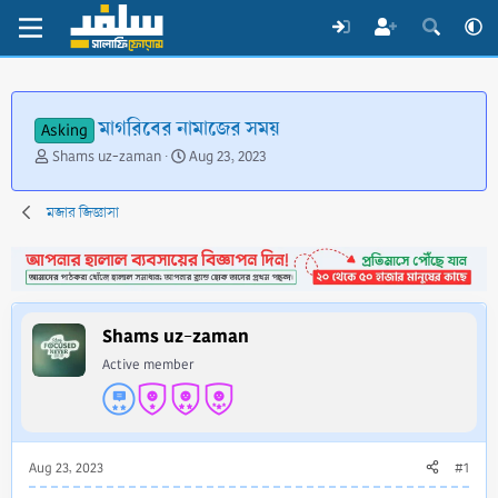
মাগরিবের নামাজের সময়
Asking
T
S
Shams uz-zaman
Aug 23, 2023
h
t
r
a
মজার জিজ্ঞাসা
e
r
a
t
d
d
s
a
t
t
a
e
Shams uz-zaman
r
Active member
t
e
r
Aug 23, 2023
#1