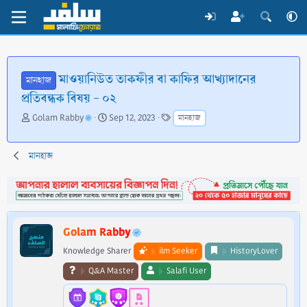
মাওয়ানিউত তাকফীর বা কাফির আখ্যাদানের
মানহাজ
প্রতিবন্ধক বিষয় - ০২
T
S
T
Golam Rabby
Sep 12, 2023
মানহাজ
h
t
a
r
a
g
e
r
s
মানহাজ
a
t
d
d
s
a
t
t
a
e
Golam Rabby
r
t
Knowledge Sharer
ilm Seeker
HistoryLover
e
Q&A Master
Salafi User
r