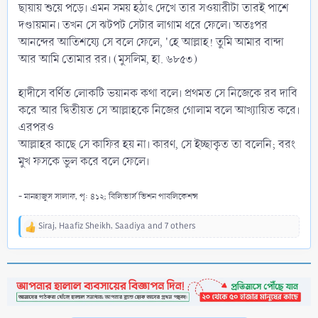
ছায়ায় শুয়ে পড়ে। এমন সময় হঠাৎ দেখে তার সওয়ারীটা তারই পাশে
দণ্ডায়মান। তখন সে ঝটপট সেটার লাগাম ধরে ফেলে। অতঃপর
আনন্দের আতিশয্যে সে বলে ফেলে, 'হে আল্লাহ! তুমি আমার বান্দা
আর আমি তোমার রর। (মুসলিম, হা. ৬৮৫৩)
হাদীসে বর্ণিত লোকটি ভয়ানক কথা বলে। প্রথমত সে নিজেকে রব দাবি
করে আর দ্বিতীয়ত সে আল্লাহকে নিজের গোলাম বলে আখ্যায়িত করে।
এরপরও
আল্লাহর কাছে সে কাফির হয় না। কারণ, সে ইচ্ছাকৃত তা বলেনি; বরং
মুখ ফসকে ভুল করে বলে ফেলে।
- মানহাজুস সালাফ, পৃ: ৪১২; বিলিভার্স ভিশন পাবলিকেশন্স
Siraj
,
Haafiz Sheikh
,
Saadiya
and 7 others
R
e
a
c
t
i
o