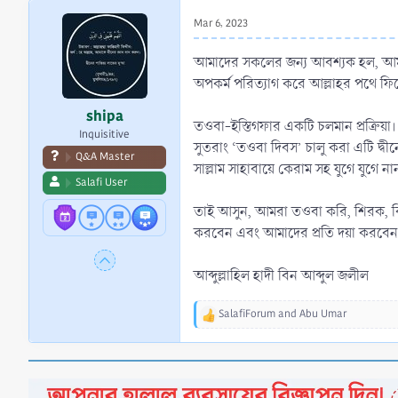
r
Mar 6, 2023
t
e
আমাদের সকলের জন্য আবশ্যক হল, আমাদ
r
অপকর্ম পরিত্যাগ করে আল্লাহর পথে ফ
shipa
তওবা-ইস্তিগফার একটি চলমান প্রক্রিয়া
Inquisitive
সুতরাং ‘তওবা দিবস’ চালু করা এটি দ্বী
Q&A Master
সাল্লাম সাহাবায়ে কেরাম সহ যুগে যুগে ন
Salafi User
তাই আসুন, আমরা তওবা করি, শিরক, বিদ
করবেন এবং আমাদের প্রতি দয়া করবেন। 
আব্দুল্লাহিল হাদী বিন আব্দুল জলীল
SalafiForum
and
Abu Umar
R
e
a
c
t