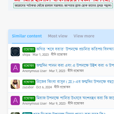
i
o
n
s
:
Similar content
Most view
View more
কথিত ‘শবে বরাত’ উপলক্ষে প্রচলিত কতিপয় বিদআ
প্রশ্নোত্তর
shipa
Mar 1, 2023
দ্বীনি প্রশ্নোত্তর
জন্মদিন পালন করা এবং এ উপলক্ষে উইশ করা ও উপ
প্রশ্নোত্তর
A
Anonymous User
Mar 7, 2023
দ্বীনি প্রশ্নোত্তর
নিজের কিংবা রাসূল (ﷺ)-এর জন্মদিন
প্রশ্নোত্তর
zazabor
Oct 6, 2024
দ্বীনি প্রশ্নোত্তর
মিরাজ উপলক্ষে পালিত উৎসবে অংশগ্রহণ করা কি জ
প্রশ্নোত্তর
A
Anonymous User
Mar 9, 2023
দ্বীনি প্রশ্নোত্তর