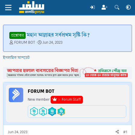
মহান আল্লাহর সর্বপ্রথম সৃষ্টি কি?
প্রশ্নোত্তর
T
S
FORUM BOT
Jun 24, 2023
h
t
r
a
ইসলামিক আপডেট
e
r
a
t
d
d
s
a
t
t
a
e
FORUM BOT
r
t
New member
Forum Staff
e
r
Jun 24, 2023
#1