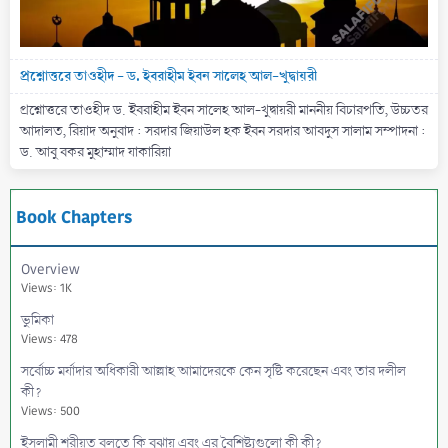
প্রশ্নোত্তরে তাওহীদ - ড. ইবরাহীম ইবন সালেহ আল-খুদ্বায়রী
প্রশ্নোত্তরে তাওহীদ ড. ইবরাহীম ইবন সালেহ আল-খুদ্বায়রী মাননীয় বিচারপতি, উচ্চতর
আদালত, রিয়াদ অনুবাদ : সরদার জিয়াউল হক ইবন সরদার আবদুস সালাম সম্পাদনা :
ড. আবু বকর মুহাম্মাদ যাকারিয়া
Book Chapters
Overview
Views: 1K
ভুমিকা
Views: 478
সর্বোচ্চ মর্যাদার অধিকারী আল্লাহ আমাদেরকে কেন সৃষ্টি করেছেন এবং তার দলীল
কী?
Views: 500
ইসলামী শরীয়ত বলতে কি বুঝায় এবং এর বৈশিষ্ট্যগুলো কী কী?