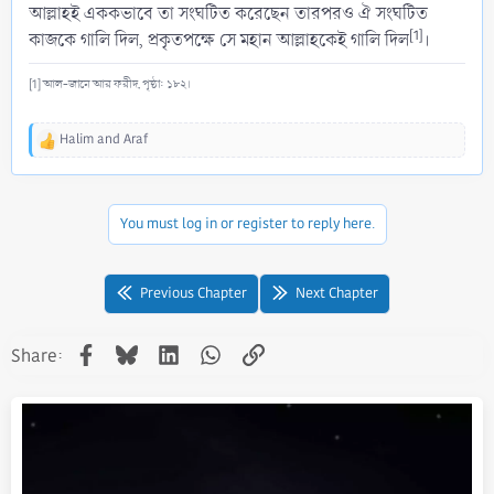
আল্লাহই এককভাবে তা সংঘটিত করেছেন তারপরও ঐ সংঘটিত
[1]
কাজকে গালি দিল, প্রকৃতপক্ষে সে মহান আল্লাহকেই গালি দিল
।
[1] আল-জামে আর ফরীদ, পৃষ্ঠা: ১৮২।
Halim
and
Araf
R
e
a
c
You must log in or register to reply here.
t
i
o
n
Previous Chapter
Next Chapter
s
:
Facebook
Bluesky
LinkedIn
WhatsApp
Link
Share: