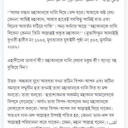
‘‘আদম সন্তান মহাকালকে গালি দিয়ে (মন্দ বলে) আমাকে কষ্ট দেয়।
কেননা আমিই মহাকাল; আমার হাতেই সবকিছু আমিই রাত এবং
দিনের আবর্তন ঘটিয়ে থাকি’’। অন্য বর্ণনায় আছে ‘‘মহাকালকে গালি
দিবেনা কেননা তিনি আল্লাহই প্রকৃত মহাকাল।’’ (মুত্তাফিকুন আলাইহি
বুখারী হাদীস নং ১৬৯৪, মুখতাসার যুবাইদী পৃষ্ঠা নং ৫৯৩, মুসলিম:
২২৪৬)
এহাদীসের ভাবার্থ কী? মহাকালকে গালি দেয়ার হুকুম কী? ব্যাখ্যা সহ
বুঝিয়ে দিন?
উত্তর: অন্ধকার যুগে আরবরা যখন কঠিন বিপদ-আপদ এবং জটিল
সমস্যার সম্মুখীন হত তখনই তারা মহাকালকে গালি দিত বা মন্দ
বলতো। তারা বলতো: ‘হতাশাজনক অকর্মন্য মহাকাল আমাদেরকে
বিপদে ফেলেছে’। অর্থাৎ তারা বিপদ-আপদের জন্য মহাকালকে
দোষারোপ করতো। অথচ বিপদ-আপদ সব আল্লাহই দিয়ে থাকেন।
অতএব গাল-মন্দ আল্লাহর উপরই পতিত হয়; কেননা ভাল-মন্দ সব
আল্লাহই পরিচালনা করে থাকেন। যেমন; মহান আল্লাহ বলেন; (أقلب