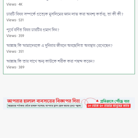
Views: 4K
চারটি বিষয় সম্পর্কে প্রত্যেক মুসলিমের জ্ঞান লাভ করা অবশ্য কর্তব্য, তা কী কী?
Views: 531
পূর্বে বর্ণিত বিষয় চারটির প্রমাণ দিন?
Views: 359
আল্লাহ কি আমাদেরকে এ দুনিয়ার জীবনে অবহেলিত অবস্থায় রেখেছেন?
Views: 351
আল্লাহ কি তার সাথে অন্য কাউকে শরীক করা পছন্দ করেন?
Views: 389
বর্তমান কালে মুসলিম বিশ্বে যে সব শির্ক সংঘটিত হচ্ছে তার কিছু উদাহরণ দিন?
Views: 394
কাফের সম্প্রদায়ের ব্যাপারে মুসলিমদের দায়িত্ব-কর্তব্য বর্ণনা করুন?
Views: 305
সন্তান মুসলিম কিন্তু মাতা-পিতা কাফের হলে, সন্তানের কর্তব্য কী?
Views: 605
মৃত্যু কিংবা পরিবার-পরিজনের ভয়ে অথবা আত্মীয়তার সম্পর্ক ছিন্ন হবার আশংকা
হলে বা চাকুরি হারানের ভয়ে দীন ইসলাম গ্রহণ না করা জায়েয হবে কি?
•
Contact
•
FAQs
•
Medals
•
Facebook
•
Terms
•
Privacy
Views: 294