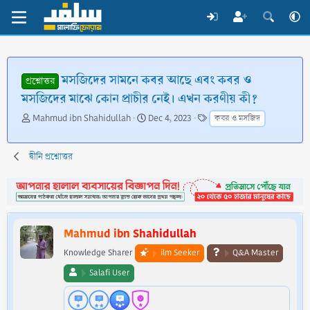
মসজিদের সামনে কবর আছে এবং কবর ও
প্রশ্নোত্তর
মসজিদের মাঝে কোন প্রাচীর নেই। এখন করণীয় কী?
T
S
T
Mahmud ibn Shahidullah
Dec 4, 2023
কবর ও মসজিদ
h
t
a
r
a
g
e
r
s
দ্বীনি প্রশ্নোত্তর
a
t
d
d
s
a
t
t
a
e
Mahmud ibn Shahidullah
r
t
Knowledge Sharer
ilm Seeker
Q&A Master
e
Salafi User
r