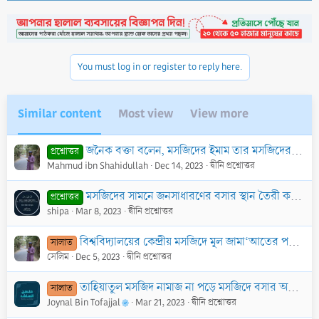
c
t
i
o
n
You must log in or register to reply here.
s
:
Similar content
Most view
View more
জনৈক বক্তা বলেন, মসজিদের ইমাম তার মসজিদের আশেপাশের চল্লিশ ঘর লোকের জন্য ক্বিয়ামতের দিন সুপারিশ করবে এবং তাদেরকে জান্নাতে নিয়ে যাবে। উক্ত
প্রশ্নোত্তর
Mahmud ibn Shahidullah
Dec 14, 2023
দ্বীনি প্রশ্নোত্তর
মসজিদের সামনে জনসাধারণের বসার স্থান তৈরী করা যাবে কি?
প্রশ্নোত্তর
shipa
Mar 8, 2023
দ্বীনি প্রশ্নোত্তর
বিশ্ববিদ্যালয়ের কেন্দ্রীয় মসজিদে মূল জামা‘আতের পর সালাত আদায়ের সময় ইক্বামত দিয়ে শুরু করায় মসজিদের খাদিম বলেন যে, মূল জামা‘আত হয়ে গেলে পরে ইক্বামত লাগব
সালাত
সেলিম
Dec 5, 2023
দ্বীনি প্রশ্নোত্তর
তাহিয়াতুল মসজিদ নামাজ না পড়ে মসজিদে বসার অনুমতি নেই- এমন বক্তব্য কি ঠিক?
সালাত
Joynal Bin Tofajjal
Mar 21, 2023
দ্বীনি প্রশ্নোত্তর