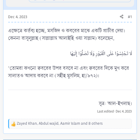
Dec 4, 2023
#1
এক্ষেত্রে কর্তব্য হচ্ছে, মসজিদ ও কবরের মাঝে একটি প্রাচীর দেয়া।
কেননা রাসূলুল্লাহ (সাল্লাল্লাহু আলাইহি ওয়া সাল্লাম) বলেছেন,
‘তোমরা কখনো ক্ববরের উপর বসবে না এবং ক্ববরের দিকে মুখ করে
সালাতও আদায় করবে না (সহীহ মুসলিম, হা/৯৭২)।
সূত্র: আল-ইখলাছ।​
Last edited:
Dec 4, 2023
Zayed Khan
,
Abdul wajid
,
Aamir Islam
and 8 others
R
e
a