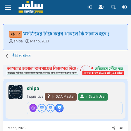
মসজিদের নিচে করব থাকলে কি সালাত হবে?
সালাত
T
S
shipa
Mar 6, 2023
h
t
r
a
দ্বীনি প্রশ্নোত্তর
e
r
a
t
d
d
s
a
t
t
a
e
shipa
r
t
Inquisitive
Q&A Master
Salafi User
e
r
Mar 6, 2023
#1