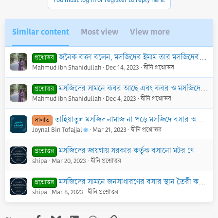
s
:
Similar content
Most view
View more
জনৈক বক্তা বলেন, মসজিদের ইমাম তার মসজিদের আশেপাশের চল্লিশ ঘর লোকের জন্য ক্বিয়ামতের দিন সুপারিশ করবে এবং তাদেরকে জান্নাতে নিয়ে যাবে। উক্ত
প্রশ্নোত্তর
Mahmud ibn Shahidullah
Dec 14, 2023
দ্বীনি প্রশ্নোত্তর
মসজিদের সামনে কবর আছে এবং কবর ও মসজিদের মাঝে কোন প্রাচীর নেই। এখন করণীয় কী?
প্রশ্নোত্তর
Mahmud ibn Shahidullah
Dec 4, 2023
দ্বীনি প্রশ্নোত্তর
তাহিয়াতুল মসজিদ নামাজ না পড়ে মসজিদে বসার অনুমতি নেই- এমন বক্তব্য কি ঠিক?
সালাত
Joynal Bin Tofajjal
Mar 21, 2023
দ্বীনি প্রশ্নোত্তর
মসজিদের জায়গায় সরকার কর্তৃক বসানো মটর থেকে গ্রামবাসী পানি পান করতে পারবে কি?
প্রশ্নোত্তর
shipa
Mar 20, 2023
দ্বীনি প্রশ্নোত্তর
মসজিদের সামনে জনসাধারণের বসার স্থান তৈরী করা যাবে কি?
প্রশ্নোত্তর
shipa
Mar 8, 2023
দ্বীনি প্রশ্নোত্তর