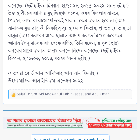
করেছেন (ছহীহ ইবনু হিব্বান, হা/১৬৯৮, ২৩১৫, ২৩২২ ‘সনদ ছহীহ’)।
উক্ত হাদীছের ব্যাখ্যায় মুহাদ্দিছগণ বলেন, কবর ক্বিবলার সামনে,
পিছনে, ডানে বা বামে যেদিকেই থাক না কেন ছালাত হবে না (আস-
সামারুল মুস্তাত্বাবু ফী ফিকহিস্ সুন্নাহ ওয়াল কিতাব, পৃ. ৩৫৭)। তাছাড়া
রাসূল (ছাঃ) কবরের মাঝে ছালাত আদায় করতে নিষেধ করেছেন।
আনাস ইবনু মালেক রা: থেকে বর্ণিত, তিনি বলেন, রাসূল (ছাঃ)
কবরের মাঝে ছালাত আদায় করতে নিষেধ করেছেন (ছহীহ ইবনু
হিব্বান, হা/১৬৯৮, ২৩১৫, ২৩২২ ‘সনদ ছহীহ’)।
ফাতওয়া বোর্ড আল-জামি'আহ আস-সালাফিয়্যাহ।)
উৎসঃ মাসিক আল ইতিছাম, নভেম্বর,২০২২।
SalafiForum
,
Md Redwanul Kabir Rassal
and
Abu Umar
R
e
a
c
t
i
o
n
You must log in or register to reply here.