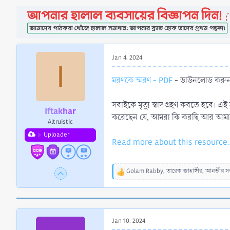
a
e
r
t
e
r
Jan 4, 2024
I
মরণকে স্মরণ - PDF
- ডাউনলোড করুন
সবাইকে মৃত্যু স্বাদ গ্রহণ করতে হবে। এ
Iftakhar
করেছেন যে, আমরা কি করছি আর আমাদ
Altruistic
Uploader
Read more about this resource.
Golam Rabby
,
তারেক জাহাঙ্গীর
,
আনভীর স
R
e
a
c
t
Jan 10, 2024
i