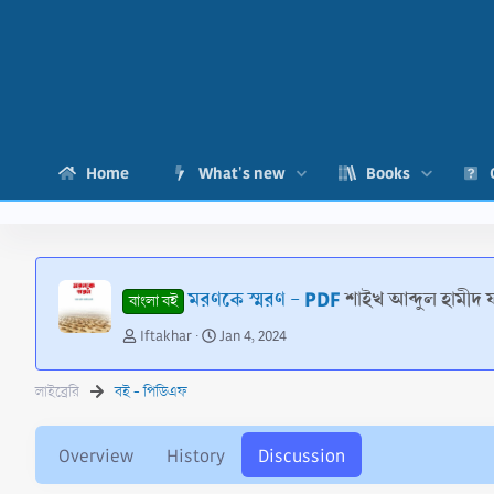
Home
What's new
Books
মরণকে স্মরণ - PDF
শাইখ আব্দুল হামীদ
বাংলা বই
T
S
Iftakhar
Jan 4, 2024
h
t
r
a
লাইব্রেরি
বই - পিডিএফ
e
r
a
t
d
d
Overview
History
Discussion
s
a
t
t