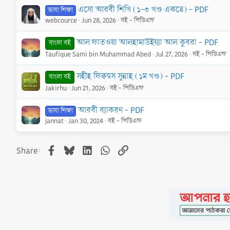
এসো আরবী শিখি (১-৩ খণ্ড একত্রে) - PDF
ভাষা শিক্ষা
webcource
Jun 28, 2026
বই - পিডিএফ
আল ফাতওয়া আলহামাউইয়্যা আল কুবরা - PDF
বাংলা বই
Taufique Sami bin Muhammad Abed
Jul 27, 2026
বই - পিডিএফ
সহীহ ফিক্বহুস সুন্নাহ (১ম খণ্ড) - PDF
বাংলা বই
Jakirhu
Jun 21, 2026
বই - পিডিএফ
আরবী ব্যাকরণ - PDF
ভাষা শিক্ষা
jannat
Jan 30, 2024
বই - পিডিএফ
Facebook
Bluesky
LinkedIn
WhatsApp
Link
Share: