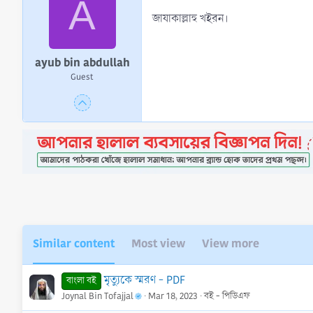
A
o
n
জাযাকাল্লাহু খইরন।
s
:
ayub bin abdullah
Guest
Similar content
Most view
View more
মৃত্যুকে স্মরণ - PDF
বাংলা বই
Joynal Bin Tofajjal
Mar 18, 2023
বই - পিডিএফ