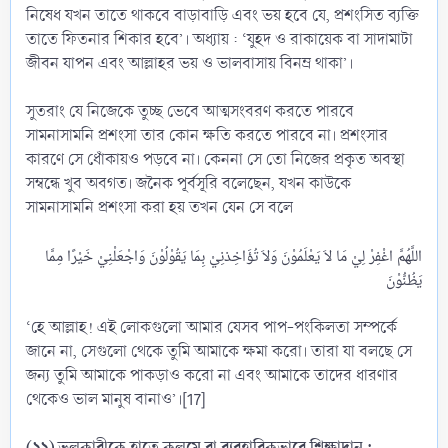
নিষেধ যখন তাতে থাকবে বাড়াবাড়ি এবং ভয় হবে যে, প্রশংসিত ব্যক্তি
তাতে ফিতনার শিকার হবে’। অধ্যায় : ‘যুহদ ও রাকায়েক বা সাদামাটা
জীবন যাপন এবং আল্লাহর ভয় ও ভালবাসায় বিনম্র থাকা’।
সুতরাং যে নিজেকে তুচ্ছ ভেবে আত্মসংবরণ করতে পারবে
সামনাসামনি প্রশংসা তার কোন ক্ষতি করতে পারবে না। প্রশংসার
কারণে সে ধোঁকায়ও পড়বে না। কেননা সে তো নিজের প্রকৃত অবস্থা
সম্বন্ধে খুব অবগত। জনৈক পূর্বসূরি বলেছেন, যখন কাউকে
সামনাসামনি প্রশংসা করা হয় তখন যেন সে বলে
اللَّهُمَّ اغْفِرْ لِيْ مَا لاَ يَعْلَمُوْنَ وَلاَ تُؤَاخِذنِيْ بِمَا يَقُوْلُوْنَ وَاجْعَلْنِيْ خَيْرًا مِمَّا
‘হে আল্লাহ! এই লোকগুলো আমার যেসব পাপ-পংকিলতা সম্পর্কে
জানে না, সেগুলো থেকে তুমি আমাকে ক্ষমা করো। তারা যা বলছে সে
জন্য তুমি আমাকে পাকড়াও করো না এবং আমাকে তাদের ধারণার
থেকেও ভাল মানুষ বানাও’।[17]
(১১) ভুলকারীকে হাতে কলমে বা ব্যবহারিকভাবে শিক্ষাদান :