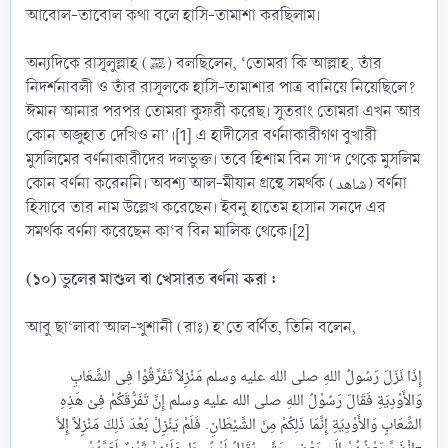
আবোল-তাবোল কথা বলে হাসি-তামাশা করছিলাম।
অন্যদিকে রাসূলুল্লাহ (ﷺ) বলছিলেন, ‘তোমরা কি আল্লাহ, তাঁর
নিদর্শনাবলী ও তাঁর রাসূলকে হাসি-তামাশার পাত্র বানিয়ে নিয়েছিলে?
ঈমান আনার পরপর তোমরা কুফরী করেছ। সুতরাং তোমরা এখন আর
কোন অজুহাত দেখিও না’।[1] এ হাদীসের বর্ণনাকারীগণ বুখারী
মুসলিমের বর্ণনাকারীদের দলভুক্ত। তবে হিশাম বিন সা‘দ থেকে মুসলিম
কোন বর্ণনা করেননি। অবশ্য আল-মীযান গ্রন্থে সমর্থক (شاهد) বর্ণনা
হিসাবে তার নাম উল্লেখ করেছেন। ইবনু হাতেম হাসান সনদে এর
সমর্থক বর্ণনা করেছেন কা‘ব বিন মালিক থেকে।[2]
(১০) ভুলের মাশুল বা খেসারত বর্ণনা করা :
আবু ছা‘লাবা আল-খুশানী (রাঃ) হ’তে বর্ণিত, তিনি বলেন,
إِذَا نَزَلَ رَسُولُ اللهِ صلى الله عليه وسلم مَنْزِلاً تَفَرَّقُوْا فِى الشِّعَابِ
وَالأَوْدِيَةِ فَقَالَ رَسُوْلُ اللهِ صلى الله عليه وسلم إِنَّ تَفَرُّقَكُمْ فِىْ هَذِهِ
الشِّعَابِ وَالأَوْدِيَةِ إِنَّمَا ذَلِكُمْ مِنَ الشَّيْطَانِ. فَلَمْ يَنْزِلْ بَعْدَ ذَلِكَ مَنْزِلاً إِلاَّ
انْضَمَّ بَعْضُهُمْ إِلَى بَعْضٍ حَتَّى يُقَالُ لَوْ بُسِطَ عَلَيْهِمْ ثَوْبٌ لَعَمَّهُمْ-​