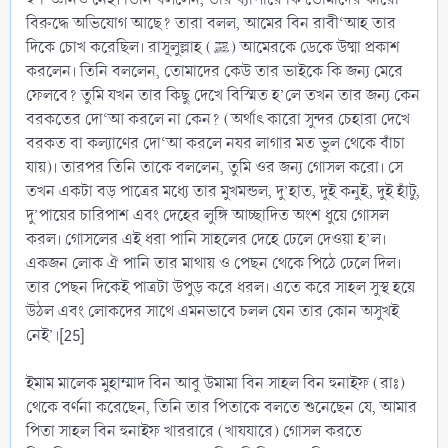
বিরুদ্ধে অভিযোগ আছে? তারা বলল, আমের বিন রাবী‘আহ তার
দিকে চোখ করেছিল। রাসূলুল্লাহ (ﷺ) আমেরকে ডেকে উষ্মা প্রকাশ
করলেন। তিনি বললেন, তোমাদের কেউ তার ভাইকে কি জন্য মেরে
ফেলবে? তুমি যখন তার কিছু দেখে বিস্মিত হ’লে তখন তার জন্য কেন
বরকতের দো‘আ করলে না কেন? (অর্থাৎ কারো সুন্দর চেহারা দেখে
বরকত বা কল্যাণের দো‘আ করলে নযর লাগার মত ভুল থেকে বাঁচা
যায়)। তারপর তিনি তাকে বললেন, তুমি ওর জন্য গোসল করো। সে
তখন একটা বড় পাত্রের মধ্যে তার মুখমন্ডল, দু’হাত, দুই কনুই, দুই হাঁটু,
দু’পায়ের চারিপাশ এবং দেহের লুঙ্গি আচ্ছাদিত অংশ ধুয়ে গোসল
করল। গোসলের এই ধরা পানি সাহলের দেহে ঢেলে দেওয়া হ’ল।
একজন লোক ঐ পানি তার মাথায় ও পেছন থেকে পিঠে ঢেলে দিল।
তার পেছন দিকেই পাত্রটা উপুড় করে ধরল। এতে করে সাহল সুস্থ হয়ে
উঠল এবং লোকদের সাথে এমনভাবে চলল যেন তার কোন অসুখই
নেই’।[25]
ইমাম মালেক মুহাম্মাদ বিন আবু উমামা বিন সাহল বিন হুনাইফ (রাঃ)
থেকে বর্ণনা করেছেন, তিনি তার পিতাকে বলতে শুনেছেন যে, আমার
পিতা সাহল বিন হুনাইফ খাররারে (খাযযারে) গোসল করতে