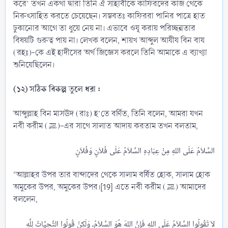
করে’ তখন একথা দ্বারা তিনি ঐ সাহাবীকে কাফিরদের কাজ থেকে
নিরুৎসাহিত করতে চেয়েছেন। সম্ভবতঃ কাফিররা পানির পাত্রে হাত
ঢুকানোর আগে তা ধুয়ে নেয় না। এভাবে ওযূ করায় পরিচ্ছন্নতার
বিষয়টি গুরুত্ব পায় না। লেখক বলেন, শায়খ আব্দুল আযীয বিন বায
(রহঃ)-কে এই হাদীসের অর্থ জিজ্ঞেস করলে তিনি আমাকে এ ব্যাখ্যা
শুনিয়েছিলেন।
(১২) সঠিক বিকল্প তুলে ধরা :
আব্দুল্লাহ বিন মাসঊদ (রাঃ) হ’তে বর্ণিত, তিনি বলেন, আমরা যখন
নবী করীম (ﷺ)-এর সাথে সালাত আদায় করতাম তখন বলতাম,
‘আল্লাহর উপর তার বান্দাদের থেকে সালাম বর্ষিত হোক, সালাম হোক
অমুকের উপর, অমুকের উপর।[19] এতে নবী করীম (ﷺ) আমাদের
বললেন,
لاَ تَقُولُوا السَّلاَمُ عَلَى اللهِ فَإِنَّ اللهَ هُوَ السَّلاَمُ، وَلَكِنْ قُولُوا التَّحِيَّاتُ لِلَّهِ