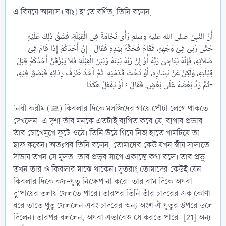
এ বিষয়ে আনাস (রাঃ) হ’তে বর্ণিত, তিনি বলেন,
أَنَّ النَّبِىَّ صلى الله عليه وسلم رَأَى نُخَامَةً فِى الْقِبْلَةِ، فَشَقَّ ذَلِكَ عَلَيْهِ
حَتَّى رُئِىَ فِىْ وَجْهِهِ، فَقَامَ فَحَكَّهُ بِيَدِهِ فَقَالَ : إِنَّ أَحَدَكُمْ إِذَا قَامَ فِىْ
صَلاَتِهِ، فَإِنَّهُ يُنَاجِىْ رَبَّهُ أَوْ إِنَّ رَبَّهُ بَيْنَهُ وَبَيْنَ الْقِبْلَةِ فَلاَ يَبْزُقَنَّ أَحَدُكُمْ قِبَلَ
قِبْلَتِهِ، وَلَكِنْ عَنْ يَسَارِهِ، أَوْ تَحْتَ قَدَمَيْهِ. ثُمَّ أَخَذَ طَرَفَ رِدَائِهِ فَبَصَقَ فِيْهِ،
ثُمَّ رَدَّ بَعْضَهُ عَلَى بَعْضٍ، فَقَالَ : أَوْ يَفْعَلْ هَكَذَا-​
‘নবী করীম (ﷺ) কিবলার দিকে মসজিদের গায়ে পোঁটা লেগে থাকতে
দেখলেন। এ দৃশ্য তাঁর মনকে এতটাই ব্যথিত করে যে, ব্যথার প্রভাব
তাঁর চোখেমুখে ফুটে ওঠে। তিনি উঠে গিয়ে নিজ হাতে খামচিয়ে তা
ছাফ করেন। অতঃপর তিনি বলেন, তোমাদের কেউ যখন স্বীয় সালাতে
দাঁড়ায় তখন সে মূলত: তার প্রভুর সাথে একান্তে কথা বলে। তার প্রভু
তখন তার ও কিবলার মাঝে থাকেন। সুতরাং তোমাদের কেউই যেন
কিবলার দিকে কফ-থুতু নিক্ষেপ না করে। তার বাম দিকে অথবা
দু’পায়ের তলায় ফেলতে পারে। তারপর তিনি তাঁর চাদরের এক কোণা
ধরে তাতে থুতু ফেললেন এবং চাদরের অন্য অংশ ঐ থুতুর উপরে ডলে
দিলেন। তারপর বললেন, অথবা এভাবেও সে করতে পারে’।[21] অন্য