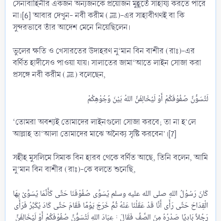
সেনাবাহিনীর একজন অন্যজনকে প্রয়োজন মুহূর্তে সাহায্য করতে পারে
না।[6] আবার দেখুন- নবী করীম (ﷺ)-এর সাহাবীগণই বা কি
সুন্দরভাবে তাঁর আদেশ মেনে নিয়েছিলেন।
ভুলের ক্ষতি ও খেসারতের উদাহরণ নু‘মান বিন বাশীর (রাঃ)-এর
বর্ণিত হাদীসেও পাওয়া যায়। সালাতের জামা‘আতে লাইন সোজা করা
প্রসঙ্গে নবী করীম (ﷺ) বলেছেন,
‘তোমরা অবশ্যই তোমাদের লাইনগুলো সোজা করবে; তা না হ’লে
আল্লাহ তা‘আলা তোমাদের মাঝে অনৈক্য সৃষ্টি করবেন’।[7]
সহীহ মুসলিমে সিমাক বিন হারব থেকে বর্ণিত আছে, তিনি বলেন, আমি
নু‘মান বিন বাশীর (রাঃ)-কে বলতে শুনেছি,
كَانَ رَسُوْلُ اللهِ صلى الله عليه وسلم يُسَوِّى صُفُوْفَنَا حَتَّى كَأَنَّمَا يُسَوِّىْ بِهَا
الْقِدَاحَ حَتَّى رَأَى أَنَّا قَدْ عَقَلْنَا عَنْهُ ثُمَّ خَرَجَ يَوْمًا فَقَامَ حَتَّى كَادَ يُكَبِّرُ فَرَأَى
رَجُلاً بَادِيًا صَدْرُهُ مِنَ الصَّفِّ فَقَالَ : عِبَادَ اللهِ لَتُسَوُّنَّ صُفُوْفَكُمْ أَوْ لَيُخَالِفَنَّ