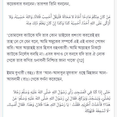
কয়েকবার বললেন। তারপর তিনি বললেন,
مَنْ كَانَ مِنْكُمْ مَادِحًا أَخَاهُ لاَ مَحَالَةَ فَلْيَقُلْ أَحْسِبُ فُلاَنًا، وَاللهُ حَسِْيبُهُ، وَلاَ
‘তোমাদের কাউকে যদি তার কোন ভাইয়ের প্রশংসা করতেই হয়
তাহ’লে সে যেন বলে, আমি অমুকের সম্পর্কে এই এই ধারণা পোষণ
করি। আর আল্লাহই তার হিসাব গ্রহণকারী। আমি আল্লাহর নিকটে
কাউকে নির্দোষ বলছি না। এসব কথাও সে বলবে যদি তার ঐ লোক
থেকে তার কথিত গুণাবলী নিশ্চিত জানা থাকে’।[12]
ইমাম বুখারী (রহঃ) তাঁর ‘আল-আদাবুল মুফরাদ’ গ্রন্থে মিহজান আল-
আসলামী (রাঃ) থেকে বর্ণনা করেছেন,
حَتَّى إِذَا كُنَّا فِي الْمَسْجِدِ، رَأَى رَسُوْلُ اللهِ صَلَّى اللهُ عَلَيْهِ وَسَلَّمَ رَجُلاً
يُصَلِّيْ، وَيَسْجُدُ، وَيَرْكَعُ، فَقَالَ لِيْ رَسُوْلُ اللهِ صَلَّى اللهُ عَلَيْهِ وَسَلَّمَ: مَنْ
هَذَا؟ فَأَخَذْتُ أُطْرِيْهِ، فَقُلْتُ : يَا رَسُوْلَ اللهِ، هَذَا فُلاَنٌ، وَهَذَا. فَقَالَ أَمْسِكْ،
لَا تُسْمِعْهُ فَتُهْلِكَهُ-​