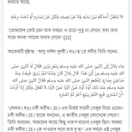
বর্ণনায় আছে,
لاَ يَتْفِلَنَّ أَحَدُكُمْ بَيْنَ يَدَيْهِ وَلاَ عَنْ يَمِينِهِ، وَلَكِنْ عَنْ يَسَارِهِ أَوْ تَحْتَ رِجْلِهِ-​
‘তোমাদের কেউ যেন তার সামনে ও ডানে থুতু না ফেলে, বরং তার
বামে অথবা পায়ের তলায় ফেলে’।[22]
আরেকটি দৃষ্টান্ত : আবু সাঈদ খুদরী (রাঃ) হ’তে বর্ণিত তিনি বলেন,
جَاءَ بِلاَلٌ إِلَى النَّبِىِّ صلى الله عليه وسلم بِتَمْرٍ بَرْنِىٍّ فَقَالَ لَهُ النَّبِىُّ صلى
الله عليه وسلم مِنْ أَيْنَ هَذَا. قَالَ بِلاَلٌ كَانَ عِنْدَنَا تَمْرٌ رَدِىٌّ، فَبِعْتُ مِنْهُ
صَاعَيْنِ بِصَاعٍ، لِنُطْعِمَ النَّبِىَّ صلى الله عليه وسلم فَقَالَ النَّبِىُّ صلى الله
عليه وسلم عِنْدَ ذَلِكَ أَوَّهْ أَوَّهْ عَيْنُ الرِّبَا عَيْنُ الرِّبَا، لاَ تَفْعَلْ، وَلَكِنْ إِذَا أَرَدْتَ
أَنْ تَشْتَرِىَ فَبِعِ التَّمْرَ بِبَيْعٍ آخَرَ ثُمَّ اشْتَرِهِ-​
‘বেলাল (রাঃ) নবী করীম (ﷺ)-এর নিকট বারনী খেজুর নিয়ে এলেন।
নবী করীম (ﷺ) তাকে বললেন, এ জাতীয় খেজুর কোত্থেকে পেলে?
তিনি বললেন, আমাদের কাছে কিছু খারাপ মানের খেজুর ছিল। আমরা
নবী করীম (ﷺ)-কে খাওয়াব বলে তার দু’ছা‘-এর বদলে এই খেজুর