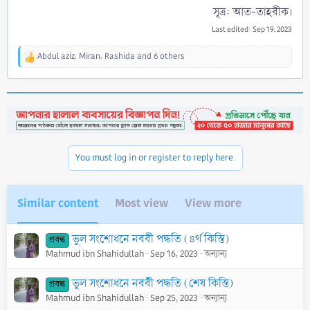
সূত্র: আত-তাহরীক।​
Last edited:
Sep 19, 2023
Abdul aziz
,
Miran
,
Rashida
and 6 others
R
e
a
c
t
i
o
n
You must log in or register to reply here.
s
:
Similar content
Most view
View more
ভুল সংশোধনে নববী পদ্ধতি (৪র্থ কিস্তি)
প্রবন্ধ
Mahmud ibn Shahidullah
Sep 16, 2023
অন্যান্য
ভুল সংশোধনে নববী পদ্ধতি (শেষ কিস্তি)
প্রবন্ধ
Mahmud ibn Shahidullah
Sep 25, 2023
অন্যান্য