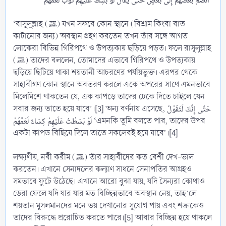
‘রাসূলুল্লাহ (ﷺ) যখন সফরে কোন স্থানে (বিশ্রাম কিংবা রাত
কাটানোর জন্য) অবস্থান গ্রহণ করতেন তখন তাঁর সঙ্গে আগত
লোকেরা বিভিন্ন গিরিপথে ও উপত্যকায় ছড়িয়ে পড়ত। ফলে রাসূলুল্লাহ
(ﷺ) তাদের বললেন, তোমাদের এভাবে গিরিপথে ও উপত্যকায়
ছড়িয়ে ছিটিয়ে থাকা শয়তানী আচরণের পর্যায়ভুক্ত। এরপর থেকে
সাহাবীগণ কোন স্থানে অবতরণ করলে একে অপরের সাথে এমনভাবে
মিলেমিশে থাকতেন যে, এক কাপড়ে তাদের ঢেকে দিতে চাইলে যেন
সবার জন্য তাতে হয়ে যাবে’।[3] অন্য বর্ণনায় এসেছে, حَتَّى إِنَّكَ لَتَقُوْلُ
لَوْ بَسَطْتُ عَلَيْهِمْ كِسَاءً لَعَمَّهُمْ ‘এমনকি তুমি বলতে পার, তাদের উপর
একটা কাপড় বিছিয়ে দিলে তাতে সকলেরই হয়ে যাবে’।[4]
লক্ষ্যণীয়, নবী করীম (ﷺ) তাঁর সাহাবীদের কত বেশী দেখ-ভাল
করতেন। এখানে সেনাদলের কল্যাণ সাধনে সেনাপতির আগ্রহও
সমভাবে ফুটে উঠেছে। এখানে আরো বুঝা যায়, যদি সৈন্যরা কোথাও
ডেরা ফেলে যদি যার যার মত বিচ্ছিন্নভাবে অবস্থান নেয়, তাহ’লে
শয়তান মুসলমানদের মনে ভয় দেখানোর সুযোগ পায় এবং শত্রুকেও
তাদের বিরুদ্ধে প্ররোচিত করতে পারে।[5] আবার বিচ্ছিন্ন হয়ে থাকলে