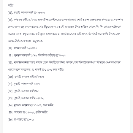
সহীহ
।
[15].
বুখারী, ফাৎহুল বারী হা/২৬৬৩
।
[16].
ফাতহুল বারী ১০/৪৭৮, সরকারী ক্ষমতাশীলদের স্তাবকরা হরহামেশাই তাদের এরূপ প্রশংসা করে। ফলে দেশ ও
জনগণের অবস্থা যেমন তাদের গোচরীভূত হয় না, তেমনি অসত্যের উপর অবিচল থেকে দিন দিন তাদের দাম্ভিকতা
বাড়তে থাকে। প্রকৃত সত্য কেউ তুলে ধরলে তারা তা মোটেও মানতে রাযী হয় না, উল্টো ঐ সত্যবাদীর উপর নেমে
আসে নির্যাতনের খড়গ- অনুবাদক।
[17].
ফাৎহুল বারী ১০/৪৭৮
।
[18].
সুনানুল বায়হাকী ১/৪৬, সিলসিলা সহীহাহ হা/২৮২০
।
[19].
নাসাঈর বর্ণনায় আছে সালাম হোক জিবরীলের উপর, সালাম হোক মিকাইলের উপর ‘কিভাবে প্রথম তাশাহহুদ
পড়তে হবে’ অনুচ্ছেদ। দ্রঃ নাসাঈ হা/১২৯৮, সনদ সহীহ
।
[20].
বুখারী, ফাৎহুল বারী হা/৮৩৫
।
[21].
বুখারী, ফাৎহুল বারী ৪০৫
।
[22].
বুখারী, ফাৎহুল বারী ৪১২
।
[23].
বুখারী, ফাৎহুল বারী হা/২৩১২
।
[24].
মুসনাদ আহমাদ হা/১১৬৫৮, সনদ সহীহ
।
[25].
আহমাদ হা/১৬০২৩, হাদীস সহীহ
।
[26].
মুওয়াত্ত্বা, হা/১৯৭২
।