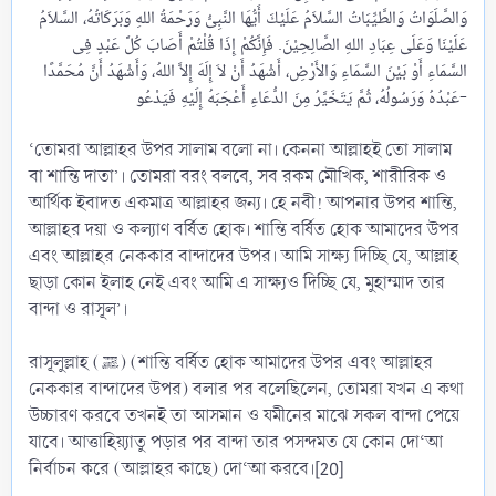
وَالصَّلَوَاتُ وَالطَّيِّبَاتُ السَّلاَمُ عَلَيْكَ أَيُّهَا النَّبِىُّ وَرَحْمَةُ اللهِ وَبَرَكَاتُهُ، السَّلاَمُ
عَلَيْنَا وَعَلَى عِبَادِ اللهِ الصَّالِحِيْنَ. فَإِنَّكُمْ إِذَا قُلْتُمْ أَصَابَ كُلَّ عَبْدٍ فِى
السَّمَاءِ أَوْ بَيْنَ السَّمَاءِ وَالأَرْضِ، أَشْهَدُ أَنْ لاَ إِلَهَ إِلاَّ اللهُ، وَأَشْهَدُ أَنَّ مُحَمَّدًا
عَبْدُهُ وَرَسُولُهُ، ثُمَّ يَتَخَيَّرُ مِنَ الدُّعَاءِ أَعْجَبَهُ إِلَيْهِ فَيَدْعُو-​
‘তোমরা আল্লাহর উপর সালাম বলো না। কেননা আল্লাহই তো সালাম
বা শান্তি দাতা’। তোমরা বরং বলবে, সব রকম মৌখিক, শারীরিক ও
আর্থিক ইবাদত একমাত্র আল্লাহর জন্য। হে নবী! আপনার উপর শান্তি,
আল্লাহর দয়া ও কল্যাণ বর্ষিত হোক। শান্তি বর্ষিত হোক আমাদের উপর
এবং আল্লাহর নেককার বান্দাদের উপর। আমি সাক্ষ্য দিচ্ছি যে, আল্লাহ
ছাড়া কোন ইলাহ নেই এবং আমি এ সাক্ষ্যও দিচ্ছি যে, মুহাম্মাদ তার
বান্দা ও রাসূল’।
রাসূলুল্লাহ (ﷺ) (শান্তি বর্ষিত হোক আমাদের উপর এবং আল্লাহর
নেককার বান্দাদের উপর) বলার পর বলেছিলেন, তোমরা যখন এ কথা
উচ্চারণ করবে তখনই তা আসমান ও যমীনের মাঝে সকল বান্দা পেয়ে
যাবে। আত্তাহিয়্যাতু পড়ার পর বান্দা তার পসন্দমত যে কোন দো‘আ
নির্বাচন করে (আল্লাহর কাছে) দো‘আ করবে।[20]