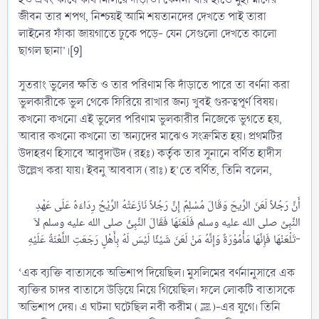
জীবন তার শপথ, নিশ্চয়ই আমি শয়তানদের দেখতে পাই তারা
লাইনের ফাঁকা জায়গাতে ঢুকে পড়ে- যেন সেগুলো দেখতে কালো
ছাগল ছানা’।[9]
সুতরাং ভুলের ক্ষতি ও তার পরিণাম কি দাঁড়াতে পারে তা বর্ণনা করা
ভুলকারীকে ভুল থেকে ফিরিয়ে রাখার জন্য খুবই গুরুত্বপূর্ণ বিষয়।
কখনো কখনো এই ভুলের পরিণাম ভুলকারীর নিজেকে ভুগতে হয়,
আবার কখনো কখনো তা অন্যদের মাঝেও সংক্রমিত হয়। প্রথমটির
উদাহরণ হিসাবে আবুদাঊদ (রহঃ) কর্তৃক তার সুনানে বর্ণিত হাদীস
উল্লেখ করা যায়। ইবনু আববাস (রাঃ) হ’তে বর্ণিত, তিনি বলেন,
أَنَّ رَجُلاً لَعَنَ الرِّيحَ وَقَالَ مُسْلِمٌ إِنَّ رَجُلاً نَازَعَتْهُ الرِّيْحُ رِدَاءَهُ عَلَى عَهْدِ
النَّبِىِّ صلى الله عليه وسلم فَلَعَنَهَا فَقَالَ النَّبِىُّ صلى الله عليه وسلم لاَ
تَلْعَنْهَا فَإِنَّهَا مَأْمُوْرَةٌ وَإِنَّهُ مَنْ لَعَنَ شَيْئًا لَيْسَ لَهُ بِأَهْلٍ رَجَعَتِ اللَّعْنَةُ عَلَيْهِ-​
‘এক ব্যক্তি বাতাসকে অভিশাপ দিয়েছিল। মুসলিমের বর্ণনানুসারে এক
ব্যক্তির চাদর বাতাসে উড়িয়ে নিয়ে গিয়েছিল। ফলে লোকটি বাতাসকে
অভিশাপ দেয়। এ ঘটনা ঘটেছিল নবী করীম (ﷺ)-এর যুগে। তিনি