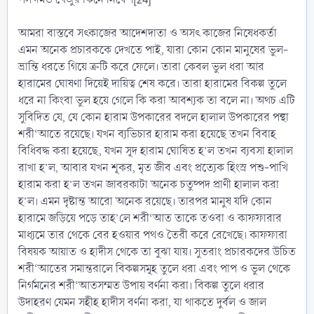
আমরা বাস্তবে সৎকাজের আদেশদাতা ও অসৎ কাজের নিষেধকর্তা
এমন অনেক প্রচারককে দেখতে পাই, যারা কোন কোন মানুষের ভুল-
ভ্রান্তি ধরতে গিয়ে ত্রুটি করে ফেলে। তারা কেবল ভুল ধরা আর
হারামের ঘোষণা দিয়েই দায়িত্ব শেষ করে। তারা হারামের বিকল্প তুলে
ধরে না কিংবা ভুল হয়ে গেলে কি করা আবশ্যক তা বলে না। অথচ এটি
সুবিদিত যে, যে কোন হারাম উপকারের বদলে হালাল উপকারের পন্থা
শরী‘আতে রয়েছে। যখন ব্যভিচার হারাম করা হয়েছে তখন বিবাহ
বিধিবদ্ধ করা হয়েছে, যখন সূদ হারাম ঘোষিত হ’ল তখন ব্যবসা হালাল
রাখা হ’ল, আবার যখন শূকর, মৃত জীব এবং প্রত্যেক হিংস্র পশু-পাখি
হারাম করা হ’ল তখন জাবরকাটা অনেক চতুষ্পদ প্রাণী হালাল করা
হ’ল। এমন দৃষ্টান্ত আরো অনেক রয়েছে। তারপর মানুষ যদি কোন
হারামে জড়িয়ে পড়ে তাহ’লে শরী‘আত তাকে তওবা ও কাফফারার
মাধ্যমে তার থেকে বের হওয়ার পথও তৈরী করে রেখেছে। কাফফারা
বিষয়ক আয়াত ও হাদীস থেকে তা বুঝা যায়। সুতরাং প্রচারকদের উচিত
শরী‘আতের সমান্তরালে বিকল্পসমূহ তুলে ধরা এবং পাপ ও ভুল থেকে
নির্গমনের শরী‘আতসম্মত উপায় বর্ণনা করা। বিকল্প তুলে ধরার
উদাহরণ যেমন সহীহ হাদীস বর্ণনা করা, যা থাকতে দুর্বল ও জাল