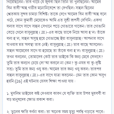
গিয়েছিলেন। তার গায়ে যে জুববা ছিল তিনি তা খুলছিলেন। আমের
বিন রাবী‘আহ গভীর মনোনিবেশে তা দেখছিল। সাহল ছিলেন
শ্বেতকায় সুন্দর চামড়া বিশিষ্ট। তাকে দেখে আমের বিন রাবী‘আহ বলে
ওঠে, কোন কুমারী মেয়েকেও আমি এত সুশ্রী রূপসী দেখিনি। একথা
বলার সাথে সাথে সাহল সেখানে পড়ে গোঙাতে থাকেন। তার গোঙানি
বেড়ে গেলে রাসূলুল্লাহ (ﷺ)-এর কাছে তাকে নিয়ে আসা হ’ল। তাঁকে
বলা হ’ল, সাহল অসুস্থ হয়ে গোঙাচ্ছে ইয়া রাসূলাল্লাহ! আপনার সাথে
যাওয়ার মত অবস্থা তার নেই। রাসূলুল্লাহ (ﷺ) তার কাছে আসলেন।
সাহল আমেরের সাথে যা হয়েছে তা তাঁকে বলা হ’ল। রাসূলুল্লাহ (ﷺ)
তখন বললেন, তোমাদের কেউ তার ভাইকে কি জন্য মেরে ফেলবে?
তুমি তার কল্যাণ চেয়ে দো‘আ করলে না কেন? কু-নযর বা কু-দৃষ্টি
সত্য। তুমি তার জন্য ওযূ কর। আমের তার জন্য ওযূ করল। তারপর
সাহল রাসূলুল্লাহ (ﷺ)-এর সাথে যাত্রা করলেন- যেন তার কোন অসুখ
হয়নি।[26] এই ঘটনায় যেসব শিক্ষা পাওয়া যায় :
১. মুসলিম ভাইয়ের কষ্ট দেওয়ার কারণ যে ব্যক্তি তার উপর মুরববী বা
বড় মানুষদের ক্ষোভ প্রকাশ করা।
২. ভুলের ক্ষতি বর্ণনা করা। তা অনেক সময় মৃত্যু পর্যন্ত গড়াতে পারে।