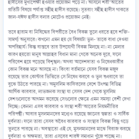
হাদীসের মুখাপেক্ষী হওয়ার প্রয়োজন পড়ে না। আসলে শরী‘আতের
প্রতিটি বিষয়ে পর্যাপ্ত সহীহ হাদীস রয়েছে। সুতরাং সহীহ হাদীস থাকতে
জাল-যঈফ হাদীস বলার মোটেও প্রয়োজন নেই।
তবে হারাম বা নিষিদ্ধের বিপরীতে বৈধ বিকল্প তুলে ধরতে হবে শক্তি-
সামর্থ্য অনুসারে। কখনো এমন হয় যে বিষয়টা ভুল- তাকে বাধা দেওয়া
অপরিহার্য। কিন্তু বাস্তবে তার উপযোগী বিকল্প মিলছে না। না মেলার
কারণ হয়তো মানুষ আল্লাহর বিধান মানা থেকে অনেক দূরে, ফলে
পরিবেশ হয়ে পড়েছে বিশৃঙ্খল। অথবা আদেশদাতা ও নিষেধকারীর
কোন বিকল্প মনে আসছে না। কিংবা বর্তমানে যেসব বিকল্প মজুদ
রয়েছে তার কোন্টার ভিত্তিতে সে নিষেধ করবে ও ভুল শুধরাবে তা
বুঝে উঠতে পারছে না। অমুসলিম কাফিরদের দেশে উৎপন্ন বিভিন্ন
আর্থিক কারবার, লাভজনক সংস্থা যা সেসব দেশ থেকে মুসলিম
দেশগুলোতে আগমন করেছে সেগুলোর ক্ষেত্রে এমন সমস্যা বেশী দেখা
দিচ্ছে। কেননা এসব কারবার ও সংস্থা শরী‘আতের নিয়মনীতির
পরিপন্থী। আবার মুসলমানদের মধ্যেও রয়েছে জ্ঞানের স্বল্পতা ও সার্বিক
দুর্বলতা। ফলে তারা সেসব অবৈধ কারবার ও সংস্থার বিকল্প কিছু গড়ে
তুলতে পারছে না। অবস্থাতো এই যে, মুসলমানদের মাঝে বিরাজ করছে
দুর্বলতা ও অক্ষমতা, তারা এসবের শারঈ সমাধান খুঁজে পাচ্ছে না।