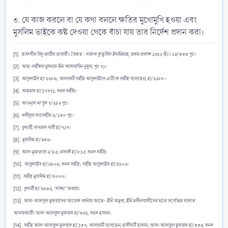
৩. যে কাজ করলে বা যে কথা বললে ক্ষতির মুখোমুখি হওয়া এবং
মুসলিম ভাইকে কষ্ট দেওয়া থেকে বাঁচা যায় তার নির্দেশ প্রদান করা।
[1].
তাফসীর বিনু জারীর তাবারী (বৈরূত : দারুল কুতুবিল ইলমিয়্যাহ, প্রথম প্রকাশ ১৪১২ হিঃ) ১৪/৩৩৩ পৃঃ।
[2].
আছ-সহীহুল মুসনাদ মিন আসবাবিন নুযূল, পৃঃ ৭১
।
[3].
আবুদাঊদ হা/২২৮৬; আলবানী সহীহ আবুদাঊদে এটিকে সহীহ বলেছেন, হা/২২৮৮।
[4].
আহমাদ হা/১৭৭৭১, সনদ সহীহ
।
[5].
আওনুল মা‘বূদ ৭/২৯২ পৃঃ
।
[6].
দলীলুল ফালেহীন ৬/১৩০ পৃঃ
।
[7].
বুখারী, ফাৎহুল বারী হা/৭১৭
।
[8].
মুসলিম হা/৪৩৬
।
[9].
আল-মুজতাবা ২/৯২; নাসাঈ হা/৮১৫, সনদ সহীহ
।
[10].
আবুদাঊদ হা/৪৯০৮, সনদ সহীহ; সহীহ আবুদাঊদ হা/৪১০২
।
[11].
সহীহ মুসলিম হা/৩০০০
।
[12].
বুখারী হা/২৬৬২, ‘সাক্ষ্য’ অধ্যায়
।
[13].
আল-আদাবুল মুফরাদের আরেক বর্ণনায় আছে- ইনি অমুক, ইনি মদীনাবাসীদের মধ্যে সর্বোত্তম সালাত
আদায়কারী। আল-আদাবুল মুফরাদ হা/৩৪১, সনদ হাসান
।
[14].
সহীহ আল-আদাবুল মুফরাদ হা/১৩৭; আলবানী বলেছেন, হাদীসটি হাসান; আল-আদাবুল মুফরাদ হা/৩৩৪, সনদ