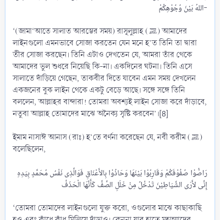
اللهُ بَيْنَ وُجُوْهِكُمْ-​
‘(জামা‘আতে সালাত আরম্ভের সময়) রাসূলুল্লাহ (ﷺ) আমাদের
লাইনগুলো এমনভাবে সোজা করতেন যেন মনে হ’ত তিনি তা দ্বারা
তীর সোজা করছেন। তিনি এটাও দেখতেন যে, আমরা তাঁর থেকে
আমাদের ভুল শুধরে নিয়েছি কি-না। একদিনের ঘটনা। তিনি এসে
সালাতে দাঁড়িয়ে গেছেন, তাকবীর দিতে যাবেন এমন সময় দেখলেন
একজনের বুক লাইন থেকে একটু বেড়ে আছে। সঙ্গে সঙ্গে তিনি
বললেন, আল্লাহর বান্দারা! তোমরা অবশ্যই লাইন সোজা করে দাঁড়াবে,
নতুবা আল্লাহ তোমাদের মাঝে অনৈক্য সৃষ্টি করবেন’।[8]
ইমাম নাসাঈ আনাস (রাঃ) হ’তে বর্ণনা করেছেন যে, নবী করীম (ﷺ)
বলেছিলেন,
رَاصُّوْا صُفُوْفَكُمْ وَقَارِبُوْا بَيْنَهَا وَحَاذُوْا بِالأَعْنَاقِ فَوَالَّذِى نَفْسُ مُحَمَّدٍ بِيَدِهِ
‘তোমরা তোমাদের লাইনগুলো যুক্ত করো, ওগুলোর মাঝে কাছাকাছি
হও এবং কাঁধে কাঁধ মিলিয়ে দাঁড়াও। কেননা যার হাতে মুহাম্মাদের