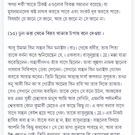
অথচ শরী‘আতে ঠিকই এগুলোর বিকল্প সমাধান রয়েছে। যা
মুসলমানদের কষ্ট লাঘব করতে পারে এবং সংকট দূর করতে পারে।
বিষয়টা যে জানে সে জানে, আর যে জানে না সে জানে না।
(১৩) ভুল করা থেকে বিরত থাকার উপায় বলে দেওয়া :
আবু উমামা বিন সাহল বিন হুনাইফ (রাঃ) থেকে বর্ণিত, তার পিতা
তাকে বর্ণনা করে শুনিয়েছেন যে, (একবার) রাসূলুল্লাহ (ﷺ) মক্কা যাত্রা
করেছিলেন। সাহাবীগণও তাঁর সাথে ছিলেন। তারা জুহফা নামক স্থানের
খাযযার গিরিপথে ডেরা ফেলেন। সেখানে সাহল বিন হুনাইফ গোসল
করতে আরম্ভ করেন। তিনি ছিলেন অত্যন্ত ফর্সা রূপবান সুপুরুষ। তখন
বনু আদী বিন কা‘ব গোত্রীয় আমের বিন রবি‘আ তার দিকে তাকায়।
সেও সেখানে গোসল করছিল। তাকে দেখে সে বলে উঠল, আজকের
মত এমন সুশ্রী চেহারার মানুষ আমি আর দেখিনি, এমনকি পর্দানশীন
শ্বেতকায় কোন কুমারী মেয়েও এর কাছে কিছু না। এ কথা বলার সাথে
সাথে সাহল বেহুঁশ হয়ে পড়ে গেল। তাকে রাসূলুল্লাহ (ﷺ)-এর নিকট
হাযির করা হ’ল। তাঁকে বলা হ’ল, ইয়া রাসূলাল্লাহ! সাহলের বিষয়ে
আপনি কি কিছু করবেন? সে তো মাথা তুলতে পারছে না, আর তার
হুঁশ-জ্ঞানও নেই। তিনি বললেন, তার ব্যাপারে কি তোমাদের কারো