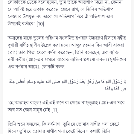
লোকটিকে ডেকে বলেছিলেন, তুমি তাকে অভিশাপ দিয়ো না, কেননা
সে আদিষ্ট হয়ে একাজ করেছে। জেনে রাখ, যে জিনিস অভিশাপ
দেওয়ার উপযুক্ত নয় তাকে যে অভিশাপ দিবে ঐ অভিশাপ তার
উপরেই বর্তাবে’।[10]
অন্যদের মাঝে ভুলের পরিণাম সংক্রমিত হওয়ার উদাহরণ হিসাবে সহীহ
বুখারী বর্ণিত হাদীস উল্লেখ করা চলে। আব্দুর রহমান বিন আবী বাকরা
(রাঃ) তার পিতা থেকে বর্ণনা করেছেন, তিনি বলেছেন, এক ব্যক্তি
নবী করীম (ﷺ)-এর সামনে আরেক ব্যক্তির প্রশংসা করল। (মুসলিমের
এক বর্ণনায় আছে), লোকটি বলল,
يَا رَسُوْلَ اللهِ مَا مِنْ رَجُلٍ بَعْدَ رَسُوْلِ اللهِ صلى الله عليه وسلم أَفْضَلُ مِنْهُ
‘হে আল্লাহর রাসূল! এই এই গুণে বা ক্ষেত্রে রাসূলুল্লাহ (ﷺ)-এর পরে
তার মত কোন মানুষ নেই।[11]
তিনি শুনে বললেন, কি সর্বনাশ! তুমি যে তোমার সাথীর গলা কেটে
দিলে! তুমি যে তোমার সাথীর গলা কেটে দিলে!! কথাটি তিনি