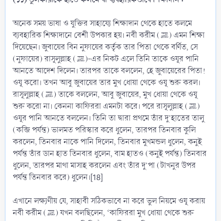
অনেক সময় ভাষা ও যুক্তির সাহায্যে শিক্ষাদান থেকে হাতে কলমে
ব্যবহারিক শিক্ষাদানে বেশী উপকার হয়। নবী করীম (ﷺ) এমন শিক্ষা
দিয়েছেন। জুবায়ের বিন নুফায়ের কর্তৃক তার পিতা থেকে বর্ণিত, সে
(নুফায়ের) রাসূলুল্লাহ (ﷺ)-এর নিকট এলে তিনি তাকে ওযূর পানি
আনতে আদেশ দিলেন। তারপর তাকে বললেন, হে জুবায়েরের পিতা!
ওযূ করো। তখন আবু জুবায়ের তার মুখ ধোয়া থেকে ওযূ শুরু করল।
রাসূলুল্লাহ (ﷺ) তাকে বললেন, আবু জুবায়ের, মুখ ধোয়া থেকে ওযূ
শুরু করো না। কেননা কাফিররা এমনটা করে। পরে রাসূলুল্লাহ (ﷺ)
ওযূর পানি আনতে বললেন। তিনি তা দ্বারা প্রথমে তাঁর দু’হাতের তালু
(কব্জি পর্যন্ত) ভালমত পরিস্কার করে ধুলেন, তারপর তিনবার কুলি
করলেন, তিনবার নাকে পানি দিলেন, তিনবার মুখমন্ডল ধুলেন, কনুই
পর্যন্ত তাঁর ডান হাত তিনবার ধুলেন, বাম হাতও (কনুই পর্যন্ত) তিনবার
ধুলেন, তারপর মাথা মাসাহ করলেন এবং তাঁর দু’পা (টাখনুর উপর
পর্যন্ত তিনবার করে) ধুলেন।[18]
এখানে লক্ষ্যণীয় যে, সাহাবী সঠিকভাবে না করে ভুল নিয়মে ওযূ করায়
নবী করীম (ﷺ) যখন বলছিলেন, ‘কাফিররা মুখ ধোয়া থেকে শুরু