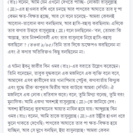
(রাঃ) বলেন, আমি যেন এখনো দেখতে পাচ্ছি- লোকটা রাসূলুল্লাহ
(ﷺ)-এর হাওদার রশি ধরে চলছে আর পাথরের আঘাতে তার দু’পা
কেমন ক্ষত-বিক্ষত হচ্ছে, আর সে বলে চলেছে- আমরা কেবলই
আবোল-তাবোল কথা বলছিলাম, আর হাসি-রহস্য করছিলাম। এদিকে
তার কথার উত্তরে রাসূলুল্লাহ (ﷺ) বলে চলছিলেন-‘বল, তোমরা কি
আল্লাহ, তার নিদর্শনাবলী এবং তার রাসূলকে নিয়ে হাসি-রহস্য
করছিলে’?
(তওবা ৯/৬৫)
তিনি তার দিকে ভ্রুক্ষেপও করছিলেন না
এবং ঐ কথার অতিরিক্তও কিছু বলছিলেন না।
এ ঘটনা ইবনু জারীর বিন ওমর (রাঃ)-এর বরাতে উল্লেখ করেছেন।
তিনি বলেছেন, তাবূক যুদ্ধকালে এক মজলিসে এক ব্যক্তি বলে বসে,
আমাদের এসব ক্বারীদের মত খানাপিনায় পেটুক, কথাবার্তায় কিথ্যুক
এবং যুদ্ধে ভীরু কাপুরুষ দ্বিতীয় আর কাউকে আমরা দেখিনি। ঐ
মজলিসে এক লোক (প্রতিবাদ করে) বলে, তুমি মিথ্যা বলেছ, তুমি বরং
মুনাফিক। আমি একথা অবশ্যই রাসূলুল্লাহ (ﷺ)-কে জানিয়ে দেব।
অবশ্য ইতিমধ্যে কুরআনের আয়াত নাযিল হয়ে যায়। আব্দুল্লাহ বিন
ওমর (রাঃ) বলেন, আমি তাকে রাসূলুল্লাহ (ﷺ)-এর উষ্ট্রীর হাওদা ধরে
ঝুলে থাকতে দেখেছি। পাথরের আঘাতে তার পা ক্ষত-বিক্ষত হয়ে
যাচ্ছিল, আর সে মুখে বলছিল, ইয়া রাসূলাল্লাহ! আমরা কেবল