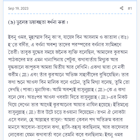
Sep 19, 2023
#1
(৯) ভুলের ভয়াবহতা বর্ণনা করা :
ইবনু ওমর, মুহাম্মাদ বিনু কা‘ব, যায়েদ বিন আসলাম ও কাতাদা (রাঃ)
হ’তে বর্ণিত, এ বর্ণনা অবশ্য তাদের পরস্পরের বর্ণনার সংমিশ্রণে
তৈরী। তাবূক যুদ্ধের সময়ে জনৈক ব্যক্তি বলেছিল, আমাদের কুরআন
পাঠকদের মত এমন খানাপিনায় পেটুক, কথাবার্তায় মিথ্যুক আর
যুদ্ধকালে কাপুরুষ আমরা দ্বিতীয় আর দেখিনি। একথা দ্বারা সে নবী
করীম (ﷺ) এবং তাঁর কুরআনে অভিজ্ঞ সাহাবীদের বুঝিয়েছিল। তার
কথা শুনে আওফ বিন মালিক বলে ওঠেন, তুমি মিথ্যা বলেছ, তুমি তো
দেখছি (পাকা) মুনাফিক। আমি অবশ্যই রাসূলুল্লাহ (ﷺ)-কে এ কথা
বলে দেব। অতঃপর আওফ খবরটা দিতে রাসূলুল্লাহ (ﷺ)-এর নিকট
গিয়ে দেখেন তার আগেই কুরআনের আয়াত নাযিল হয়েছে। ইতিমধ্যে
রাসূলুল্লাহ (ﷺ) তাঁর উটে চড়ে রওয়ানা দিয়েছেন। তখন ঐ লোকটা
এসে বলল, হে আল্লাহর রাসূল! আমরা কেবল পথ অতিক্রম করার
মানসে আবোল-তাবোল কথা, হাসি-রহস্য করছিলাম, আর কাফেলার
লোকেরা যেমন কথাবার্তা বলে তেমনি করে বলছিলাম। ইবনু ওমর