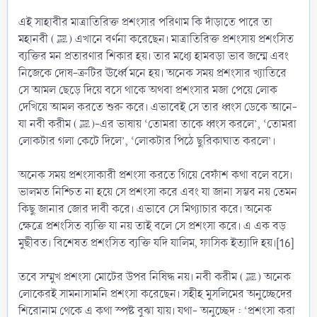
এই সাহাবীর মাত্রাতিরিক্ত প্রশংসার পরিণাম কি দাঁড়াতে পারে তা
মহানবী (ﷺ) এখানে বর্ণনা করেছেন। মাত্রাতিরিক্ত প্রশংসায় প্রশংসিত
ব্যক্তির মন প্রতারণার শিকার হয়। তার মধ্যে হামবড়া ভাব জন্মে এবং
নিজেকে দোষ-ত্রুটির ঊর্ধ্বে মনে হয়। অনেক সময় প্রশংসার খ্যাতিরে
সে আমল ছেড়ে দিয়ে বসে থাকে অথবা প্রশংসার মজা পেয়ে লোক
দেখিয়ে আমল করতে শুরু করে। এভাবেই সে তার ধ্বংস ডেকে আনে-
যা নবী করীম (ﷺ)-এর ভাষায় ‘তোমরা তাকে ধ্বংস করলে’, ‘তোমরা
লোকটার গলা কেটে দিলে’, ‘লোকটার পিঠে ছুরিকাঘাত করলে’।
অনেক সময় প্রশংসাকারী প্রশংসা করতে গিয়ে বেফাঁশ কথা বলে বসে।
ভালমত নিশ্চিত না হয়ে সে প্রশংসা করে এবং যা জানা সম্ভব নয় তেমন
কিছু জানার জোর দাবী করে। এভাবে সে মিথ্যাচার করে। অনেক
ক্ষেত্রে প্রশংসিত ব্যক্তি যা নয় তাই বলে সে প্রশংসা করে। এ এক বড়
মুছীবত। বিশেষত প্রশংসিত ব্যক্তি যদি যালিম, ফাসিক ইত্যাদি হয়।[16]
তবে সম্মুখ প্রশংসা মোটের উপর নিষিদ্ধ নয়। নবী করীম (ﷺ) অনেক
লোকেরই সামনাসামনি প্রশংসা করেছেন। সহীহ মুসলিমের অনুচ্ছেদের
শিরোনাম থেকে এ কথা স্পষ্ট বুঝা যায়। যথা- অনুচ্ছেদ : ‘প্রশংসা করা