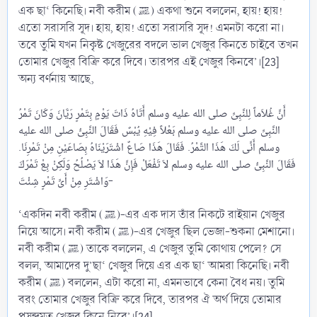
এক ছা‘ কিনেছি। নবী করীম (ﷺ) একথা শুনে বললেন, হায়! হায়!
এতো সরাসরি সূদ। হায়, হায়! এতো সরাসরি সূদ! এমনটা করো না।
তবে তুমি যখন নিকৃষ্ট খেজুরের বদলে ভাল খেজুর কিনতে চাইবে তখন
তোমার খেজুর বিক্রি করে দিবে। তারপর এই খেজুর কিনবে’।[23]
অন্য বর্ণনায় আছে,
أَنَّ غُلاَماً لِلنَّبِىِّ صلى الله عليه وسلم أَتَاهُ ذَاتَ يَوْمٍ بِتَمْرٍ رَيَّانَ وَكَانَ تَمْرُ
النَّبِىِّ صلى الله عليه وسلم بَعْلاً فِيْهِ يُبْسٌ فَقَالَ النَّبِىُّ صلى الله عليه
وسلم أَنَّى لَكَ هَذَا التَّمْرُ. فَقَالَ هَذَا صَاعٌ اشْتَرَيْنَاهُ بِصَاعَيْنِ مِنْ تَمْرِنَا.
فَقَالَ النَّبِىُّ صلى الله عليه وسلم لاَ تَفْعَلْ فَإِنَّ هَذَا لاَ يَصْلُحُ وَلَكِنْ بِعْ تَمْرَكَ
وَاشْتَرِ مِنْ أَىِّ تَمْرٍ شِئْتَ-
‘একদিন নবী করীম (ﷺ)-এর এক দাস তাঁর নিকটে রাইয়ান খেজুর
নিয়ে আসে। নবী করীম (ﷺ)-এর খেজুর ছিল ভেজা-শুকনা মেশানো।
নবী করীম (ﷺ) তাকে বললেন, এ খেজুর তুমি কোথায় পেলে? সে
বলল, আমাদের দু’ছা‘ খেজুর দিয়ে এর এক ছা‘ আমরা কিনেছি। নবী
করীম (ﷺ) বললেন, এটা করো না, এমনভাবে কেনা বৈধ নয়। তুমি
বরং তোমার খেজুর বিক্রি করে দিবে, তারপর ঐ অর্থ দিয়ে তোমার
পসন্দমত খেজুর কিনে নিবে’।[24]