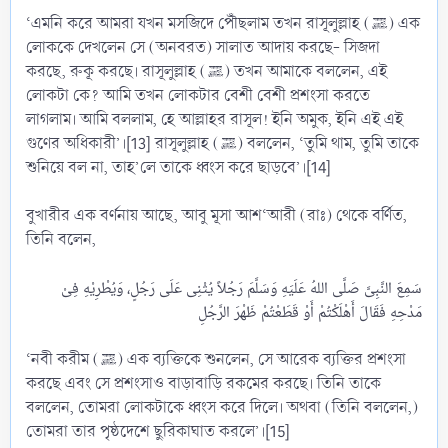
‘এমনি করে আমরা যখন মসজিদে পৌঁছলাম তখন রাসূলুল্লাহ (ﷺ) এক
লোককে দেখলেন সে (অনবরত) সালাত আদায় করছে- সিজদা
করছে, রুকূ করছে। রাসূলুল্লাহ (ﷺ) তখন আমাকে বললেন, এই
লোকটা কে? আমি তখন লোকটার বেশী বেশী প্রশংসা করতে
লাগলাম। আমি বললাম, হে আল্লাহর রাসূল! ইনি অমুক, ইনি এই এই
গুণের অধিকারী’।[13] রাসূলুল্লাহ (ﷺ) বললেন, ‘তুমি থাম, তুমি তাকে
শুনিয়ে বল না, তাহ’লে তাকে ধ্বংস করে ছাড়বে’।[14]
বুখারীর এক বর্ণনায় আছে, আবু মূসা আশ‘আরী (রাঃ) থেকে বর্ণিত,
তিনি বলেন,
سَمِعَ النَّبِىَّ صَلَّى اللهُ عَلَيَهِ وَسَلَّمَ رَجُلاً يُثْنِى عَلَى رَجُلٍ، وَيُطْرِيْهِ فِىْ
‘নবী করীম (ﷺ) এক ব্যক্তিকে শুনলেন, সে আরেক ব্যক্তির প্রশংসা
করছে এবং সে প্রশংসাও বাড়াবাড়ি রকমের করছে। তিনি তাকে
বললেন, তোমরা লোকটাকে ধ্বংস করে দিলে। অথবা (তিনি বললেন,)
তোমরা তার পৃষ্ঠদেশে ছুরিকাঘাত করলে’।[15]