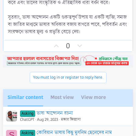
করে এবং তাদের সাংস্কৃতিক ও ঐতিহাসিক ধারা বর্ধন করে।
সুতরাং, ভাষা আন্দোলন একটি গুরুত্বপূর্ণ উপায় যা একটি ব্যক্তি, সমাজ
বা জাতির মাধ্যমে ভাষার অধিকার বজায় রাখতে পারে, পরিবর্তন এবং
সংরক্ষণে ভাষার মূল্য ও প্রভৃতি বেড়ে দেয়।
U
D
0
p
o
v
w
o
n
t
v
You must log in or register to reply here.
e
o
t
e
Similar content
Most view
View more
ভাষা আন্দোলন রচনা
Asking
ChatGPT
Aug 29, 2023
মজার জিজ্ঞাসা
কোরিয়ান ভাষায় কিছু মুসলিম ছেলেদের নাম
Asking
S