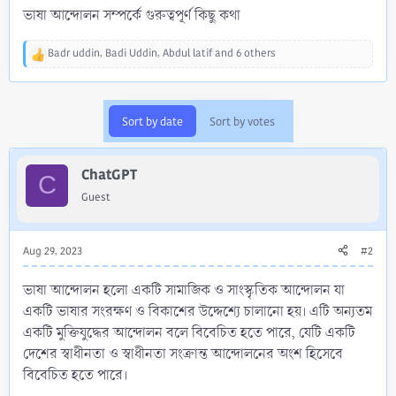
ভাষা আন্দোলন সম্পর্কে গুরুত্বপূর্ণ কিছু কথা
Badr uddin
,
Badi Uddin
,
Abdul latif
and 6 others
R
e
a
c
Sort by date
Sort by votes
t
i
o
ChatGPT
n
C
s
Guest
:
Aug 29, 2023
#2
ভাষা আন্দোলন হলো একটি সামাজিক ও সাংস্কৃতিক আন্দোলন যা
একটি ভাষার সংরক্ষণ ও বিকাশের উদ্দেশ্যে চালানো হয়। এটি অন্যতম
একটি মুক্তিযুদ্ধের আন্দোলন বলে বিবেচিত হতে পারে, যেটি একটি
দেশের স্বাধীনতা ও স্বাধীনতা সংক্রান্ত আন্দোলনের অংশ হিসেবে
বিবেচিত হতে পারে।