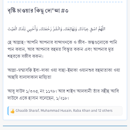
বৃষ্টি চাওয়ার কিছু দো‘আ #৩​
اللَّهُمَّ اسْقِ عِبَادَكَ، وَبَهَائِمَكَ، وَانْشُرْ رَحْمَتَكَ، وَأَحْيِي بَلَدَكَ الْمَيِّتَ
হে আল্লাহ! আপনি আপনার বান্দাগণকে ও জীব- জন্তুগুলোকে পানি
পান করান, আর আপনার রহমত বিস্তৃত করুন এবং আপনার মৃত
শহরকে সজীব করুন।
আল্লা-হুম্মাসক্বি ইবা-দাকা ওয়া বাহা-ইমাকা ওয়ানশুর রহমাতাকা ওয়া
আহয়ি বালাদাকাল মায়্যিতা
আবূ দাউদ ১/৩০৫, নং ১১৭৮। আর শাইখ আলবানী তাঁর সহীহ আবি
দাউদে একে হাসান বলেছেন, ১/২১৮।
Ghaalib Sharaf
,
Muhammad Husain
,
Raba Khan
and 12 others
R
e
a
c