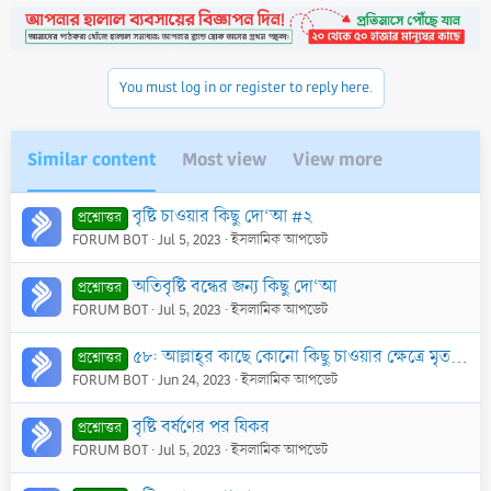
t
i
o
n
You must log in or register to reply here.
s
:
Similar content
Most view
View more
বৃষ্টি চাওয়ার কিছু দো‘আ #২
প্রশ্নোত্তর
FORUM BOT
Jul 5, 2023
ইসলামিক আপডেট
অতিবৃষ্টি বন্ধের জন্য কিছু দো‘আ
প্রশ্নোত্তর
FORUM BOT
Jul 5, 2023
ইসলামিক আপডেট
৫৮: আল্লাহ্‌র কাছে কোনো কিছু চাওয়ার ক্ষেত্রে মৃত ব্যক্তিকে সুপারিশকারী হিসাবে গ্রহণ করার হুকুম কি?
প্রশ্নোত্তর
FORUM BOT
Jun 24, 2023
ইসলামিক আপডেট
বৃষ্টি বর্ষণের পর যিকর
প্রশ্নোত্তর
FORUM BOT
Jul 5, 2023
ইসলামিক আপডেট