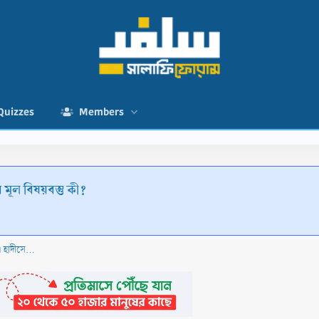
Quizzes
Members
মূল বিষয়বস্তু কী?
বুখারী: হাদীস নং ২৬৫১, মুসলিম; হাদীস নং ২৫৩৫ এ হাদীসের মূল বিষয়বস্তু কী?