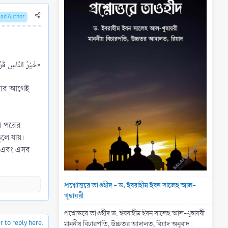
ead Author
«خَيْرُ النَّاسِ قَرْنِي، ثُمَّ الَّذِينَ يَلُونَهُمْ، ثُمَّ الَّذِينَ يَلُونَهُمْ، ثُمَّ يَجِيءُ أَقْوَامٌ تَسْبِقُ شَهَادَةُ أَحَدِهِمْ يَمِينَهُ، وَيَمِينُهُ شَهَادَتَهُ»​
ওয়ার আগেই
তার পরের
ুলে যায়।
ত এবং এসব
প্রশ্নোত্তরে তাওহীদ - ড. ইবরাহীম ইবন সালেহ আল-
খুদ্বায়রী
প্রশ্নোত্তরে তাওহীদ ড. ইবরাহীম ইবন সালেহ আল-খুদ্বায়রী
r to reply here.
মাননীয় বিচারপতি, উচ্চতর আদালত, রিয়াদ অনুবাদ :