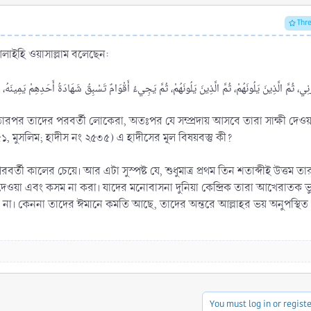
Thr
 আলাইহি ওয়াসাল্লাম বলেছেন:
তারপর তাদের পরবর্তী লোকেরা, অতঃপর যে সম্প্রদায় আসবে তারা সাক্ষী দে
, মুসলিম; হাদীস নং ২৫৩৫) এ হাদীসের মূল বিষয়বস্তু কী?
 পরবর্তী কালের চেয়ে। আর এটা সুস্পষ্ট যে, শুধুমাত্র প্রথম তিন শতাব্দীই উত্তম 
া দেওয়া এবং কসম না করা। যাদের মনোবাসনা দুনিয়া কেন্দ্রিক তারা আখেরাতক ভ
 পায় না। কেননা তাদের ঈমানে কমতি আছে, তাদের অন্তরে আল্লাহর ভয় অনুপস্থি
You must log in or registe