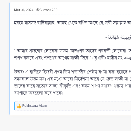
r
t
Mar 31, 2024
Views: 280
e
r
ইবনে মাসউদ রাদিয়াল্লাহু ‘আনহু থেকে বর্ণিত আছে যে, নবী সল্লাল্লাহু
‘‘আমার প্রজন্মের লোকেরা উত্তম, অতঃপর তাদের পরবর্তী লোকেরা, 
শপথ করবে এবং শপথের আগেই সাক্ষী দিবে’’ (বুখারী: হাদীস নং ২৬৫১
উত্তর: এ হাদীসে হিজরী প্রথম তিন শতাব্দীর শ্রেষ্ঠত্ব বর্ণনা করা হয়েছে
সময়কাল উত্তম নয়। এর মধ্যে আরো নির্দেশনা আছে যে, দ্রুত সাক্ষী ন
তাদের কাছে সত্যের সাক্ষ্য-স্বীকৃতি এবং কসম-শপথ যথাযথ গুরুত্ব
ব্যাপারে অবহেলা করে থাকে।
Rukhsana Alam
R
e
a
c
t