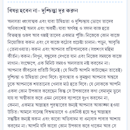
বিষন্ন হবেন না- দুশ্চিন্তা দূর করুন​
অলসতা ধ্বংসাত্মক এবং যারা উদ্বিগ্নতা ও দুশ্চিন্তায় ভোগে তাদের
অধিকাংশই অলস এবং অকর্মী। যারা অর্থবহ ও সফল কাজ হতে
রিক্তহস্ত গুজব আর গল্পই তাদের একমাত্র পুঁজি। নিজেকে কোন কাজে
নিয়োজিত করুন এবং সে কাজে কঠোর প্রচেষ্টা চালান। পড়ুন, আবৃত্তি
(তেলাওয়াত) করুন এবং আপনার প্রতিপালকের (সপ্রশংস মহিমা
কীর্তন) করুন। লিখুন, বন্ধুদের দেখতে যান এবং নিজের সময়কে কাজে
লাগান। সংক্ষেপে, এক মিনিট সময়ও অলসতায় নষ্ট করবেন না।
আপনার জীবনের প্রতিটি দিনেই (যে দিনটি আপনি কাটাচ্ছেন তাতেই)
দুশ্চিন্তা ও উদ্বিগ্নতা দেখা দিবে। কুসংস্কার ও কুমন্ত্রণা আপনার অন্তরে
ঢুকে আপনাকে শয়তানের খেলার মাঠ হতে দিবে। যে লোককে আপনি
একদা কোন উপকার করেছেন কিন্তু সে উপকারের কথা বেমালুম ভুলে
যায় বা অস্বীকার করে এমন লোকের ব্যাপারে দুঃখ করবেন না;
কেননা, একমাত্র আল্লাহর পুরস্কারের জন্যই আপনার আকাঙ্ক্ষা হওয়া
উচিত। আমলে সালেহ বিশুদ্ধভাবে ও একনিষ্ঠ হয়ে শুধু আল্লাহর
সন্তুষ্টির জন্যই করুন এবং কারো অভিবাদন বা ধন্যবাদ পাবার আশায়
করবেন না। আপনি যদি কারো কোন উপকার করে থাকেন আর সে