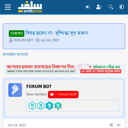
বিষন্ন হবেন না- দুশ্চিন্তা দূর করুন
প্রশ্নোত্তর
T
S
FORUM BOT
Jun 24, 2023
h
t
r
a
ইসলামিক আপডেট
e
r
a
t
d
d
s
a
t
t
a
e
FORUM BOT
r
t
New member
Forum Staff
e
r
Jun 24, 2023
#1