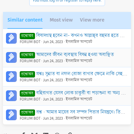
You must log in or register to reply here.
Similar content
Most view
View more
বিষাদগ্রস্থ হবেন না- কখনও আল্লাহ্‌র রহমত হতে নিরাশ হবেন না
প্রশ্নোত্তর
FORUM BOT
Jun 24, 2023
ইসলামিক আপডেট
আমাদের জীবন ব্যবস্থায় বিষন্ন হওয়া অবাঞ্ছিত
প্রশ্নোত্তর
FORUM BOT
Jun 24, 2023
ইসলামিক আপডেট
প্রশ্নঃ সুন্নাত বা নফল রোজা রাখার ক্ষেত্রে নাকি সেহরী না খেলে রোজা রাখলে রোজা হবেনা।আর কাজা রোজার ক্ষেত্রে সেহরী না খেয়েও রোজার নিয়ত করলে রোজা রাখা যা
প্রশ্নোত্তর
FORUM BOT
Jun 24, 2023
ইসলামিক আপডেট
বহিরাগত যেসব লোক চাকুরী বা পড়াশুনা বা অন্য কোন কারণে মক্কা শরীফে অবস্থান করছেন তারা কি মক্কার বাসিন্দা বলে গণ্য হবেন?
প্রশ্নোত্তর
FORUM BOT
Jun 24, 2023
ইসলামিক আপডেট
প্রশ্ন : আমার মায়ের সব সম্পদ পিতার নিয়ন্ত্রণে। তিনি এর যাকাত দেন না আবার সম্পদও দেন না। এক্ষণে এজন্য আমার মা গোনাহগার হবেন কি?
প্রশ্নোত্তর
FORUM BOT
Jun 24, 2023
ইসলামিক আপডেট