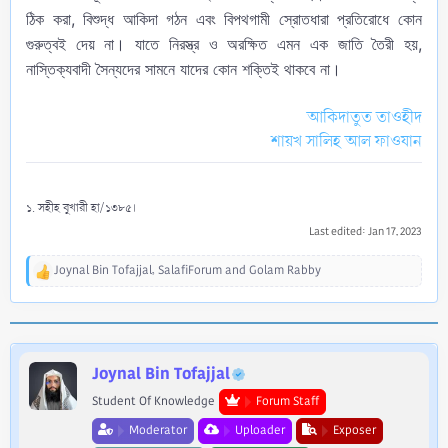
ঠিক করা, বিশুদ্ধ আকিদা গঠন এবং বিপথগামী স্রোতধারা প্রতিরোধে কোন
গুরুত্বই দেয় না। যাতে নিরস্ত্র ও অরক্ষিত এমন এক জাতি তৈরী হয়,
নাস্তিক্যবাদী সৈন্যদের সামনে যাদের কোন শক্তিই থাকবে না।
আকিদাতুত তাওহীদ
শায়খ সালিহ আল ফাওযান
১. সহীহ বুখারী হা/১৩৮৫।
Last edited:
Jan 17, 2023
Joynal Bin Tofajjal
,
SalafiForum
and
Golam Rabby
R
e
a
c
t
i
Joynal Bin Tofajjal
o
Student Of Knowledge
Forum Staff
n
s
Moderator
Uploader
Exposer
: