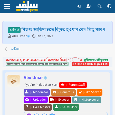
বিশুদ্ধ আকিদা হতে বিচ্যুত হওয়ার বেশ কিছু কারণ
আকিদা
T
S
Abu Umar
Jan 17, 2023
h
t
r
a
আকিদা
e
r
a
t
d
d
s
a
t
t
a
e
Abu Umar
r
t
If you're in doubt ask الله.
Forum Staff
e
Moderator
Generous
ilm Seeker
r
Uploader
Exposer
HistoryLover
Q&A Master
Salafi User