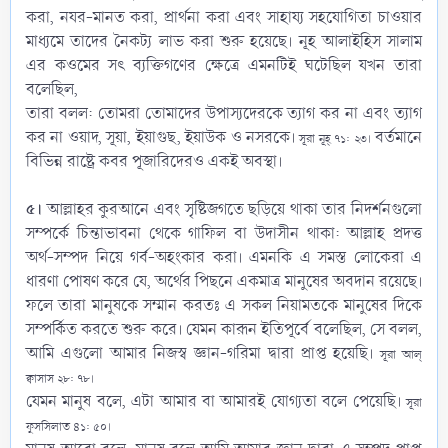
করা, নযর-মানত করা, প্রার্থনা করা এবং সাহায্য সহযোগিতা চাওয়ার
মাধ্যমে তাদের নৈকট্য লাভ করা শুরু হয়েছে। নূহ আলাইহিস সালাম
এর কওমের সৎ ব্যক্তিগণের ক্ষেত্রে এমনটিই ঘটেছিল যখন তারা
বলেছিল,
তারা বলল: তোমরা তোমাদের উপাস্যদেরকে ত্যাগ কর না এবং ত্যাগ
কর না ওয়াদ, সূয়া, ইয়াগুছ, ইয়াউক ও নসরকে।
বর্তমানে
সূরা নূহ্ ৭১: ২৩।
বিভিন্ন রাষ্ট্রে কবর পূজারিদেরও একই অবস্থা।
৫।
আল্লাহর কুরআনে এবং সৃষ্টিজগতে ছড়িয়ে থাকা তার নিদর্শনগুলো
সম্পর্কে চিন্তাভাবনা থেকে গাফিল বা উদাসীন থাকা: আল্লাহ প্রদত্ত
অর্থ-সম্পদ নিয়ে গর্ব-অহংকার করা। এমনকি এ সমস্ত লোকেরা এ
ধারণা পোষণ করে যে, অর্থের পিছনে একমাত্র মানুষের অবদান রয়েছে।
ফলে তারা মানুষকে সম্মান করতঃ এ সকল নিয়ামতকে মানুষের দিকে
সম্পর্কিত করতে শুরু করে। যেমন কারূন ইতিপূর্বে বলেছিল, সে বলল,
আমি এগুলো আমার নিজস্ব জ্ঞান-গরিমা দ্বারা প্রাপ্ত হয়েছি।
সূরা আল্
ক্বাসাস ২৮: ৭৮।
যেমন মানুষ বলে, এটা আমার বা আমারই যোগ্যতা বলে পেয়েছি।
সূরা
ফুসসিলাত ৪১: ৫০।