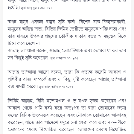
মানুষ আরো বলে, মানুষ বলে আমি আমার জ্ঞান দ্বারা এ সম্পদ প্রাপ্ত
হয়েছি।
সূরা আয্ যুমার ৩৯: ৪৯।
অথচ মানুষ এসকল বস্তুর সৃষ্টি কর্তা, বিশেষ চাক-চিক্যদানকারী,
মানুষের অস্তিত্ব দাতা, বিভিন্ন জিনিস তৈরীতে মানুষকে শক্তি দাতা এবং
তার মাধ্যমে উপকার গ্রহণের তৌফীক্ব দাতার বড়ত্ব ও মহত্বের দিকে
চিন্তা করে দেখে না।
আল্লাহ তা‘আলা বলেন, আল্লাহ তোমাদিগকে এবং তোমরা যা কর তার
সব কিছুই সৃষ্টি করেছেন।
সূরা সফ্ফাত ৩৭: ৯৬।
আল্লাহ তা‘আলা আরো বলেন, তারা কি প্রত্যক্ষ করেনি আকাশ ও
পৃথিবীর রাজ্য সম্পর্কে এবং যা কিছু সৃষ্টি করেছেন আল্লাহ তা‘আলা
বস্তু সামগ্রী থেকে।
সূরা আল্ আ'রাফ ৭: ১৮৫।
তিনিই আল্লাহ, যিনি নভোমণ্ডল ও ভূ-মণ্ডল সৃজন করেছেন এবং
আকাশ থেকে পানি বর্ষণ করে অতঃপর তা দ্বারা তোমাদের জন্যে
ফলের রিযিক উৎপনড়ব করেছেন এবং নৌকাকে তোমাদের আজ্ঞাবহ
করেছেন, যাতে তার আদেশে সমুদ্রে চলা ফেরা করে এবং নদ-নদীকে
তোমাদের সেবায় নিয়োজিত করেছেন। তোমাদের সেবায় নিয়োজিত