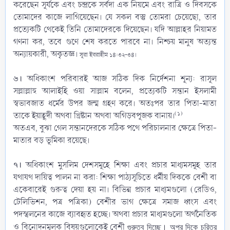
করেছেন সূর্যকে এবং চন্দ্রকে সর্বদা এক নিয়মে এবং রাত্রি ও দিবসকে
তোমাদের কাজে লাগিয়েছেন। যে সকল বস্তু তোমরা চেয়েছো, তার
প্রত্যেকটি থেকেই তিনি তোমাদেরকে দিয়েছেন। যদি আল্লাহর নিয়ামত
গণনা কর, তবে গুণে শেষ করতে পারবে না। নিশ্চয় মানুষ অত্যন্ত
অন্যায়কারী, অকৃতজ্ঞ।
সূরা ইবরাহীম ১৪:৩২-৩৪।
৬।
অধিকাংশ পরিবারই আজ সঠিক দিক নির্দেশনা শূন্য: রাসূল
সল্লাল্লাহু আলাইহি ওয়া সাল্লাম বলেন, প্রত্যেকটি সন্তান ইসলামী
স্বভাবজাত ধর্মের উপর জন্ম গ্রহণ করে। অতঃপর তার পিতা-মাতা
(১)
তাকে ইয়াহূদী অথবা খ্রিষ্টান অথবা অগিড়বপূজক বানায়।
অতএব, বুঝা গেল সন্তানদেরকে সঠিক পথে পরিচালনার ক্ষেত্রে পিতা-
মাতার বড় ভূমিকা রয়েছে।
৭।
অধিকাংশ মুসলিম দেশসমূহে শিক্ষা এবং প্রচার মাধ্যমসমূহ তার
যথাযথ দায়িত্ব পালন না করা: শিক্ষা পাঠ্যসূচিতে ধর্মীয় দিককে বেশী বা
একেবারেই গুরুত্ব দেয়া হয় না। বিভিন্ন প্রচার মাধ্যমগুলো (রেডিও,
টেলিভিশন, পত্র পত্রিকা) বেশীর ভাগ ক্ষেত্রে সমাজ ধ্বংস এবং
পদস্খলনের কাজে ব্যাবহৃত হচ্ছে। অথবা প্রচার মাধ্যমগুলো অর্থনৈতিক
ও বিনোদনমূলক বিষয়গুলোকেই বেশী
গুরুত্ব দিচ্ছে। অপর দিকে চরিত্র